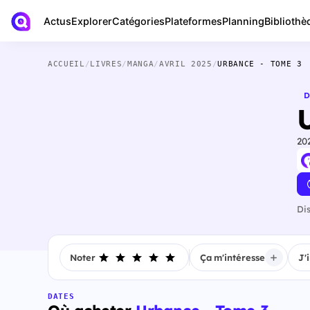
Actus
Bibliothè
Explorer
Catégories
Plateformes
Planning
ACCUEIL
/
LIVRES
/
MANGA
/
AVRIL 2025
/
URBANCE - TOME 3
D
20
Di
Noter
Ça m'intéresse
J'
DATES