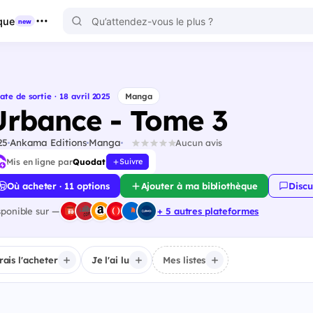
que
new
ate de sortie · 18 avril 2025
Manga
Urbance - Tome 3
25
Ankama Editions
Manga
Aucun avis
Mis en ligne par
Quodat
Suivre
Où acheter · 11 options
Ajouter à ma bibliothèque
Discu
sponible sur —
+ 5 autres plateformes
irais l'acheter
Je l'ai lu
Mes listes