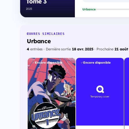
Tome 3
2025
Urbance
ŒUVRES SIMILAIRES
Urbance
4
entrées · Dernière sortie
18 avr. 2025
· Prochaine
21 août
Encore disponible
Encore disponible