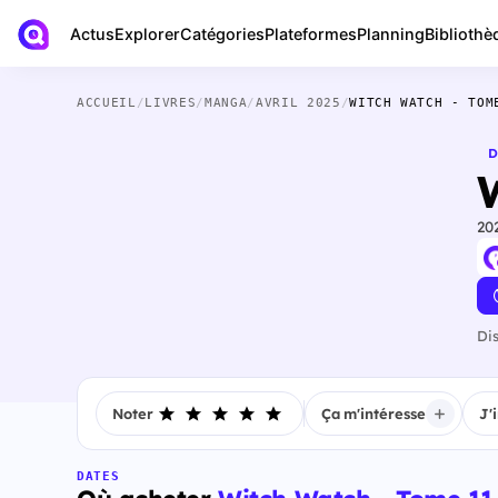
Actus
Bibliothè
Explorer
Catégories
Plateformes
Planning
ACCUEIL
/
LIVRES
/
MANGA
/
AVRIL 2025
/
WITCH WATCH - TOM
D
20
Di
Noter
Ça m'intéresse
J'
DATES