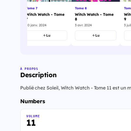
Tome 7
Tome 8
Tom
h - Tome
Witch Watch - Tome
Witch Watch - Tome
Wit
7
8
9
10 janv. 2024
3 avr. 2024
3 jui
u
Lu
Lu
À PROPOS
Description
Publié chez Soleil, Witch Watch - Tome 11 est un 
Numbers
VOLUME
11