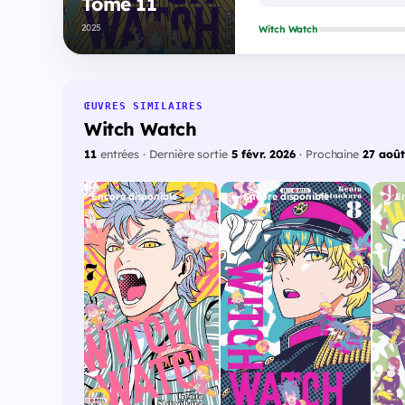
Tome 11
2025
Witch Watch
ŒUVRES SIMILAIRES
Witch Watch
11
entrées · Dernière sortie
5 févr. 2026
· Prochaine
27 août
onible
Encore disponible
Encore disponible
E