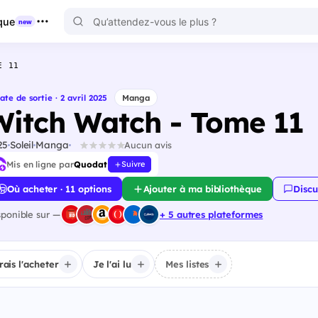
que
new
E 11
ate de sortie · 2 avril 2025
Manga
Witch Watch - Tome 11
25
Soleil
Manga
Aucun avis
Mis en ligne par
Quodat
Suivre
Où acheter · 11 options
Ajouter à ma bibliothèque
Discu
sponible sur —
+ 5 autres plateformes
irais l'acheter
Je l'ai lu
Mes listes