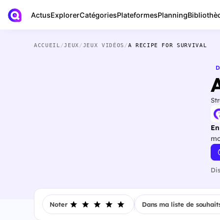
Actus
Bibliothè
Explorer
Catégories
Plateformes
Planning
ACCUEIL
/
JEUX
/
JEUX VIDÉOS
/
A RECIPE FOR SURVIVAL
D
St
En
mo
Di
Noter
Dans ma liste de souhait