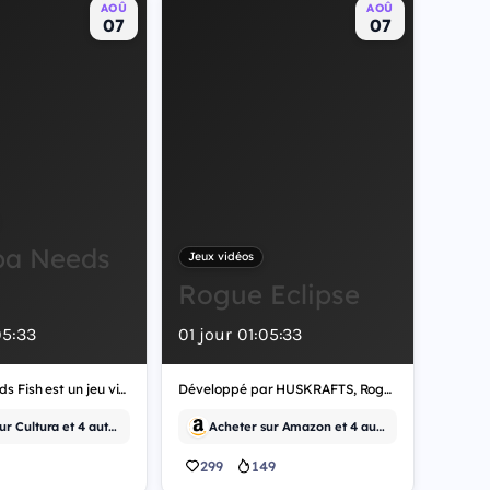
AOÛ
AOÛ
07
07
pa Needs
Jeux vidéos
Rogue Eclipse
05
:
32
01
jour
01
:
05
:
32
Grandpa Needs Fish est un jeu vidéo de simulation.
Développé par HUSKRAFTS, Rogue Eclipse est un jeu vidéo d'indépendant.
Acheter sur Cultura et 4 autres
Acheter sur Amazon et 4 autres
299
149