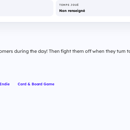
TEMPS JOUÉ
Non renseigné
omers during the day! Then fight them off when they turn to
Indie
Card & Board Game