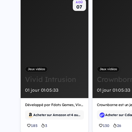
AOÛ
07
Jeux vidéos
Jeux vidéos
Vivid Intrusion
Crownbor
01
jour
01
:
05
:
32
01
jour
01
:
05
:
32
Développé par Fdots Games, Vivid Intrusion est un jeu vidéo de tir.
Acheter sur Amazon et 4 autres
185
3
130
26