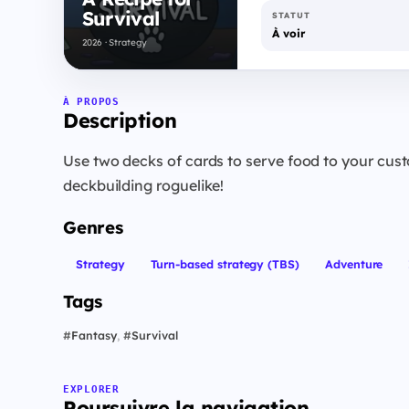
Survival
STATUT
À voir
2026 · Strategy
À PROPOS
Description
Use two decks of cards to serve food to your cust
deckbuilding roguelike!
Genres
Strategy
Turn-based strategy (TBS)
Adventure
Tags
#
Fantasy
,
#
Survival
EXPLORER
Poursuivre la navigation