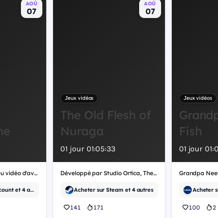
AOÛ
AOÛ
07
07
Jeux vidéos
Jeux vidéos
The Old Flesh of
Grand
ne
Nuraga
Fish
01
jour
01
:
05
:
32
01
jour
01
:
Crownborne est un jeu vidéo d'aventure.
Développé par Studio Ortica, The Old Flesh of Nuraga est un jeu vidéo d'aventure.
Acheter sur Cdiscount et 4 autres
Acheter sur Steam et 4 autres
141
171
100
2