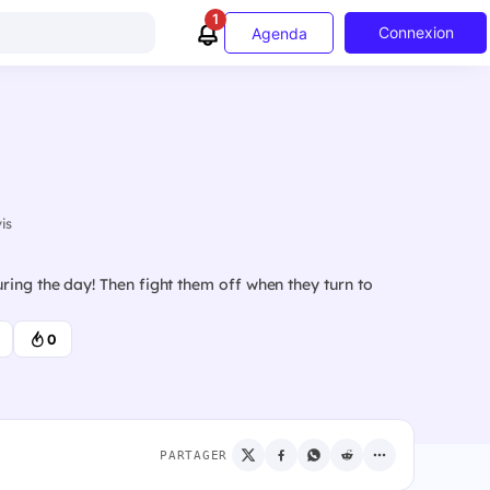
1
Connexion
Agenda
is
ing the day! Then fight them off when they turn to
0
PARTAGER