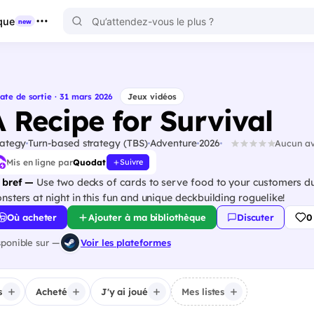
que
new
ate de sortie · 31 mars 2026
Jeux vidéos
A Recipe for Survival
rategy
Turn-based strategy (TBS)
Adventure
2026
Aucun av
Mis en ligne par
Quodat
Suivre
 bref —
Use two decks of cards to serve food to your customers dur
nsters at night in this fun and unique deckbuilding roguelike!
Où acheter
Ajouter à ma bibliothèque
Discuter
0
sponible sur —
Voir les plateformes
s
Acheté
J'y ai joué
Mes listes