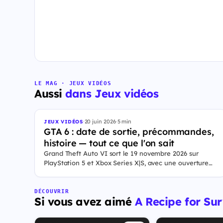
LE MAG · JEUX VIDÉOS
Aussi
dans Jeux vidéos
·
20 juin 2026
·
5 min
JEUX VIDÉOS
GTA 6 : date de sortie, précommandes,
histoire — tout ce que l'on sait
Grand Theft Auto VI sort le 19 novembre 2026 sur
PlayStation 5 et Xbox Series X|S, avec une ouverture
des précommandes le 25 juin 2026. Le jeu se déroule à
Leonida, État fictif inspiré de la Floride, et sa ville Vice
City. Il met en scène pour la première fois un duo de
DÉCOUVRIR
Si vous avez aimé
A Recipe for Sur
protagonistes jouables, Jason et Lucia, cette dernière
étant la première héroïne jouable d'un GTA principal.