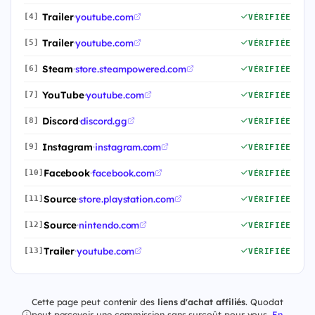
Trailer
·
youtube.com
[4]
VÉRIFIÉE
Trailer
·
youtube.com
[5]
VÉRIFIÉE
Steam
·
store.steampowered.com
[6]
VÉRIFIÉE
YouTube
·
youtube.com
[7]
VÉRIFIÉE
Discord
·
discord.gg
[8]
VÉRIFIÉE
Instagram
·
instagram.com
[9]
VÉRIFIÉE
Facebook
·
facebook.com
[10]
VÉRIFIÉE
Source
·
store.playstation.com
[11]
VÉRIFIÉE
Source
·
nintendo.com
[12]
VÉRIFIÉE
Trailer
·
youtube.com
[13]
VÉRIFIÉE
Cette page peut contenir des
liens d'achat affiliés
. Quodat
peut percevoir une commission sans surcoût pour vous.
En