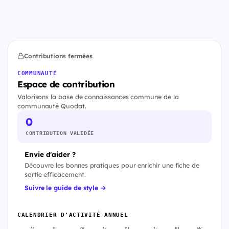
Contributions fermées
COMMUNAUTÉ
Espace de contribution
Valorisons la base de connaissances commune de la
communauté Quodat.
0
CONTRIBUTION VALIDÉE
Envie d'aider ?
Découvre les bonnes pratiques pour enrichir une fiche de
sortie efficacement.
Suivre le guide de style →
CALENDRIER D'ACTIVITÉ ANNUEL
AOÛT
SEPT.
OCT.
NOV.
DÉC.
JANV.
FÉVR.
MARS
A