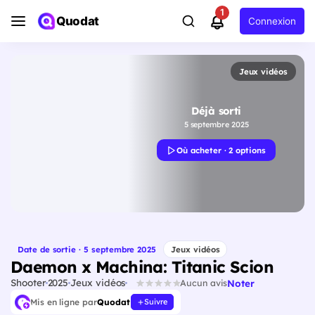
1
Quodat
Connexion
Jeux vidéos
Déjà sorti
5 septembre 2025
Où acheter · 2 options
Date de sortie · 5 septembre 2025
Jeux vidéos
Daemon x Machina: Titanic Scion
Shooter
2025
Jeux vidéos
Noter
Aucun avis
Mis en ligne par
Quodat
Suivre