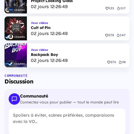
Project Looking Glass
02
jours
12
:
26
:
48
121
117
+2 autres
Jeux vidéos
Cult of Pin
02
jours
12
:
26
:
48
278
147
+2 autres
Jeux vidéos
Backpack Boy
02
jours
12
:
26
:
48
276
38
+2 autres
COMMUNAUTÉ
Discussion
Communauté
Connectez-vous pour publier — tout le monde peut lire