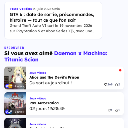
·
20 juin 2026
·
5 min
JEUX VIDÉOS
GTA 6 : date de sortie, précommandes,
histoire — tout ce que l'on sait
Grand Theft Auto VI sort le 19 novembre 2026
sur PlayStation 5 et Xbox Series X|S, avec une
ouverture des précommandes le 25 juin 2026. Le
jeu se déroule à Leonida, État fictif inspiré de la
Floride, et sa ville Vice City. Il met en scène
DÉCOUVRIR
Si vous avez aimé
Daemon x Machina:
pour la première fois un duo de protagonistes
jouables, Jason et Lucia, cette dernière étant la
Titanic Scion
première héroïne jouable d'un GTA principal.
Jeux vidéos
Alice and the Devil's Prison
Ça sort aujourd'hui !
268
2
+2 autres
Jeux vidéos
Pax Autocratica
02
jours
12
:
26
:
48
1
1
+2 autres
Jeux vidéos