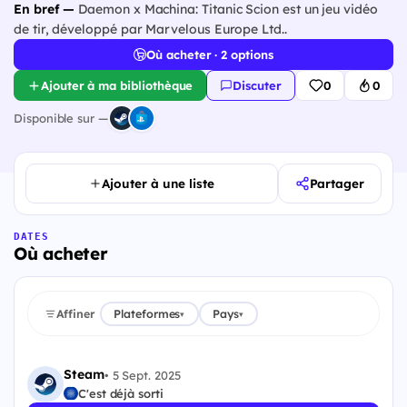
En bref —
Daemon x Machina: Titanic Scion est un jeu vidéo
de tir, développé par Marvelous Europe Ltd..
Où acheter · 2 options
Ajouter à ma bibliothèque
Discuter
0
0
Disponible sur —
Ajouter à une liste
Partager
DATES
Où acheter
Affiner
Plateformes
Pays
▾
▾
Steam
•
5 Sept. 2025
C'est déjà sorti