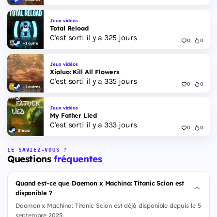
Jeux vidéos
Total Reload
C'est sorti il y a 325 jours
0
0
+1 autre
Jeux vidéos
Xialuo: Kill All Flowers
C'est sorti il y a 335 jours
0
0
+2 autres
Jeux vidéos
My Father Lied
C'est sorti il y a 333 jours
0
0
Steam
LE SAVIEZ-VOUS ?
Questions
fréquentes
Quand est-ce que Daemon x Machina: Titanic Scion est
disponible ?
Daemon x Machina: Titanic Scion est déjà disponible depuis le 5
septembre 2025.