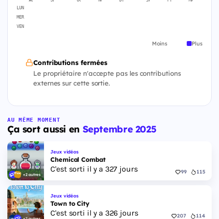
LUN
MER
VEN
Moins
Plus
Contributions fermées
Le propriétaire n'accepte pas les contributions
externes sur cette sortie.
AU MÊME MOMENT
Ça sort aussi en
Septembre 2025
Jeux vidéos
Chemical Combat
C'est sorti il y a 327 jours
99
115
+2 autres
Jeux vidéos
Town to City
C'est sorti il y a 326 jours
207
114
+2 autres