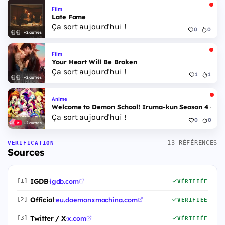
Film
Late Fame
Ça sort aujourd'hui !
0
0
+2 autres
Film
Your Heart Will Be Broken
Ça sort aujourd'hui !
1
1
+2 autres
Anime
Welcome to Demon School! Iruma-kun Season 4 - Epi
Ça sort aujourd'hui !
0
0
+2 autres
13 RÉFÉRENCES
VÉRIFICATION
Sources
IGDB
·
igdb.com
[1]
VÉRIFIÉE
Official
·
eu.daemonxmachina.com
[2]
VÉRIFIÉE
Twitter / X
·
x.com
[3]
VÉRIFIÉE