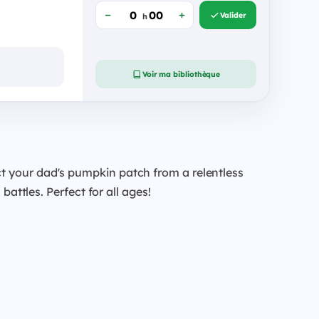
Valider
h
Voir ma bibliothèque
ct your dad's pumpkin patch from a relentless
battles. Perfect for all ages!