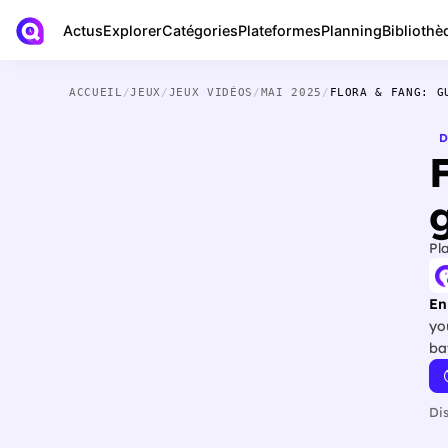
Actus
Bibliothè
Explorer
Catégories
Plateformes
Planning
ACCUEIL
/
JEUX
/
JEUX VIDÉOS
/
MAI 2025
/
FLORA & FANG: G
D
Pl
En
yo
bat
Di