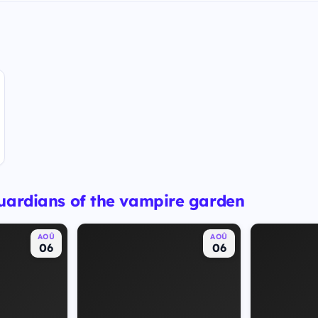
uardians of the vampire garden
AOÛ
AOÛ
06
06