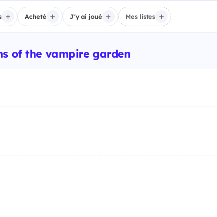
s
Acheté
J'y ai joué
Mes listes
ns of the vampire garden