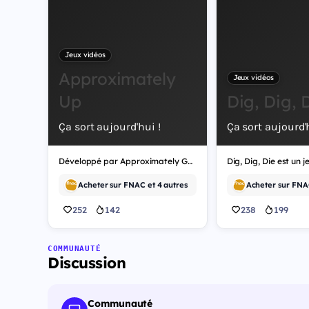
Jeux vidéos
Approximately
Jeux vidéos
Up
Dig, Dig, 
Ça sort aujourd'hui !
Ça sort aujourd'h
Développé par Approximately Games, Approximately Up est un jeu vidéo de simulation.
Acheter sur FNAC et 4 autres
Acheter sur FNAC
252
142
238
199
COMMUNAUTÉ
Discussion
Communauté