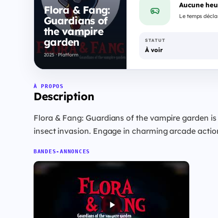
Aucune heu
Flora & Fang:
Le temps déclar
Guardians of
the vampire
garden
STATUT
À voir
2025 · Platform
À PROPOS
Description
Flora & Fang: Guardians of the vampire garden is
insect invasion. Engage in charming arcade action, p
BANDES-ANNONCES