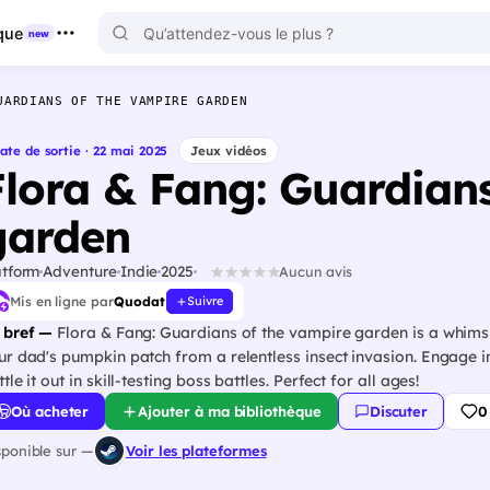
que
new
UARDIANS OF THE VAMPIRE GARDEN
ate de sortie · 22 mai 2025
Jeux vidéos
Flora & Fang: Guardians
garden
atform
Adventure
Indie
2025
Aucun avis
Mis en ligne par
Quodat
Suivre
 bref —
Flora & Fang: Guardians of the vampire garden is a whimsi
ur dad's pumpkin patch from a relentless insect invasion. Engage i
tle it out in skill-testing boss battles. Perfect for all ages!
Où acheter
Ajouter à ma bibliothèque
Discuter
0
sponible sur —
Voir les plateformes