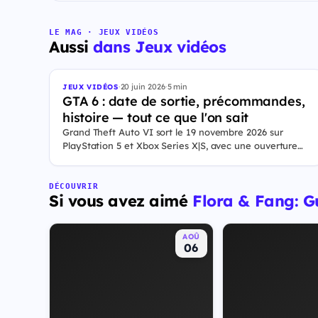
LE MAG · JEUX VIDÉOS
Aussi
dans Jeux vidéos
·
20 juin 2026
·
5 min
JEUX VIDÉOS
GTA 6 : date de sortie, précommandes,
histoire — tout ce que l'on sait
Grand Theft Auto VI sort le 19 novembre 2026 sur
PlayStation 5 et Xbox Series X|S, avec une ouverture
des précommandes le 25 juin 2026. Le jeu se déroule à
Leonida, État fictif inspiré de la Floride, et sa ville Vice
City. Il met en scène pour la première fois un duo de
DÉCOUVRIR
Si vous avez aimé
Flora & Fang: G
protagonistes jouables, Jason et Lucia, cette dernière
étant la première héroïne jouable d'un GTA principal.
AOÛ
06