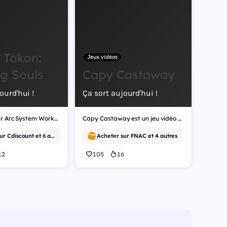
 Tokon:
Jeux vidéos
ng Souls
Capy Castaway
ourd'hui !
Ça sort aujourd'hui !
Développé par Arc System Works, Marvel Tokon: Fighting Souls est un jeu vidéo de combat.
Capy Castaway est un jeu vidéo d'aventure, développé par Kitten Cup Studio.
Acheter sur Cdiscount et 6 autres
Acheter sur FNAC et 4 autres
12
105
16