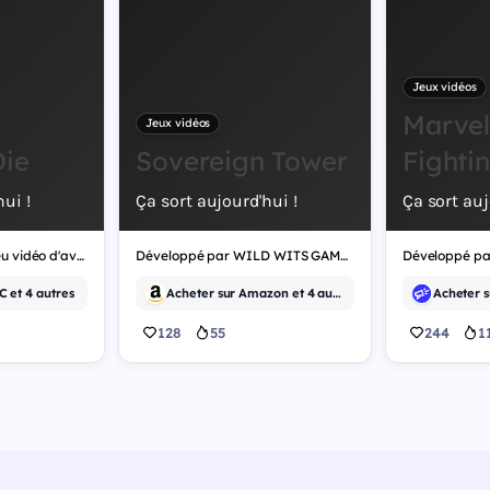
Jeux vidéos
Marvel
Jeux vidéos
Die
Sovereign Tower
Fighti
ui !
Ça sort aujourd'hui !
Ça sort auj
Dig, Dig, Die est un jeu vidéo d'aventure, développé par Alice Games.
Développé par WILD WITS GAMES, Sovereign Tower est un jeu vidéo de rôle.
 et 4 autres
Acheter sur Amazon et 4 autres
128
55
244
1