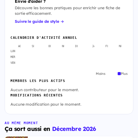
Envie d'aider ?
Découvre les bonnes pratiques pour enrichir une fiche de
sortie efficacement.
Suivre le guide de style →
CALENDRIER D'ACTIVITÉ ANNUEL
AOÛT
SEPT.
OCT.
NOV.
DÉC.
JANV.
FÉVR.
MARS
A
LUN
MER
VEN
Moins
Plus
MEMBRES LES PLUS ACTIFS
Aucun contributeur pour le moment.
MODIFICATIONS RÉCENTES
Aucune modification pour le moment.
AU MÊME MOMENT
Ça sort aussi en
Décembre 2026