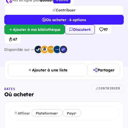
Mis en ligne par
Quodat
Suivre
Contribuer
Où acheter · 6 options
Ajouter à ma bibliothèque
Discuter
·
4
97
67
Disponible sur —
Ajouter à une liste
Partager
CONTRIBUER
DATES
Où acheter
Affiner
Plateformes
Pays
▾
▾