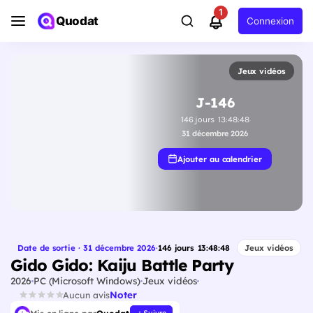
1
Quodat
Connexion
Jeux vidéos
J-146
146
jours
13
:
48
:
47
31 décembre 2026
Ajouter au calendrier
Date de sortie · 31 décembre 2026
·
146
jours
13
:
48
:
47
Jeux vidéos
Gido Gido: Kaiju Battle Party
2026
PC (Microsoft Windows)
Jeux vidéos
Noter
Aucun avis