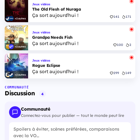
Jeux vidéos
The Old Flesh of Nuraga
Ça sort aujourd'hui !
141
171
+2 autres
Jeux vidéos
Grandpa Needs Fish
Ça sort aujourd'hui !
100
2
+2 autres
Jeux vidéos
Rogue Eclipse
Ça sort aujourd'hui !
299
149
+2 autres
COMMUNAUTÉ
Discussion
4
Communauté
Connectez-vous pour publier — tout le monde peut lire