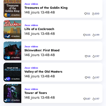
Jeux vidéos
Treasures of the Goblin King
146
jours
13
:
48
:
47
32
200
+2 autres
Jeux vidéos
Life of a Cockroach
146
jours
13
:
48
:
47
105
199
+2 autres
Jeux vidéos
Skinwalker: First Blood
146
jours
13
:
48
:
47
18
197
+2 autres
Jeux vidéos
Valley of the Old Masters
146
jours
13
:
48
:
47
93
197
+2 autres
Jeux vidéos
Tower of Tears
146
jours
13
:
48
:
47
187
197
+2 autres