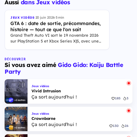
Aussi
dans Jeux vidéos
·
20 juin 2026
·
5 min
JEUX VIDÉOS
GTA 6 : date de sortie, précommandes,
histoire — tout ce que l'on sait
Grand Theft Auto VI sort le 19 novembre 2026
sur PlayStation 5 et Xbox Series X|S, avec une
ouverture des précommandes le 25 juin 2026. Le
jeu se déroule à Leonida, État fictif inspiré de la
Floride, et sa ville Vice City. Il met en scène
DÉCOUVRIR
Si vous avez aimé
Gido Gido: Kaiju Battle
pour la première fois un duo de protagonistes
jouables, Jason et Lucia, cette dernière étant la
Party
première héroïne jouable d'un GTA principal.
Jeux vidéos
Vivid Intrusion
Ça sort aujourd'hui !
185
3
+2 autres
Jeux vidéos
Crownborne
Ça sort aujourd'hui !
130
26
+2 autres