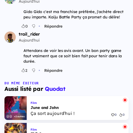
Aujourd'hui
Gido Gido c'est ma franchise préférée, j'achète direct
peu importe. Kaiju Battle Party ça promet du délire!
•
0
Répondre
trail_rider
Aujourd'hui
Attendons de voir les avis avant. Un bon party game
faut vraiment que ce soit bien fait pour tenir dans la
durée.
•
2
Répondre
DU MÊME ÉDITEUR
Aussi listé par
Quodat
Film
June and John
Ça sort aujourd'hui !
0
0
+2 autres
Film