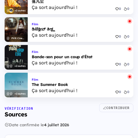
落凡尘
Ça sort aujourd'hui !
0
0
+2 autres
Film
ಡಿಟೆಕ್ವೀವ್ ತೀಕ್ಷ್ಣ
Ça sort aujourd'hui !
0
0
PVR Cinemas
Film
Bande-son pour un coup d'État
Ça sort aujourd'hui !
0
0
+2 autres
Film
The Summer Book
Ça sort aujourd'hui !
0
0
+2 autres
CONTRIBUER
VÉRIFICATION
Sources
Date confirmée le
4 juillet 2026