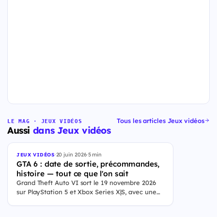
Tous les articles Jeux vidéos
LE MAG · JEUX VIDÉOS
Aussi
dans Jeux vidéos
·
20 juin 2026
·
5 min
JEUX VIDÉOS
GTA 6 : date de sortie, précommandes,
histoire — tout ce que l'on sait
Grand Theft Auto VI sort le 19 novembre 2026
sur PlayStation 5 et Xbox Series X|S, avec une
ouverture des précommandes le 25 juin 2026. Le
jeu se déroule à Leonida, État fictif inspiré de la