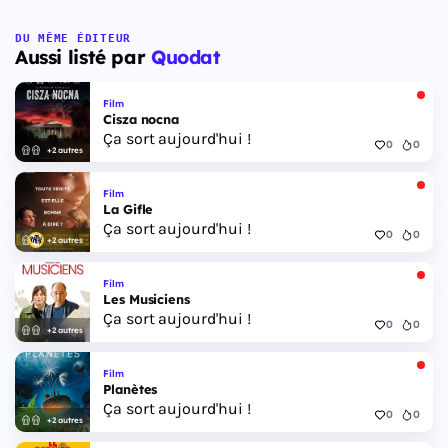
DU MÊME ÉDITEUR
Aussi listé par
Quodat
Film
Cisza nocna
Ça sort aujourd'hui !
0
0
+2 autres
Film
La Gifle
Ça sort aujourd'hui !
0
0
+2 autres
Film
Les Musiciens
Ça sort aujourd'hui !
0
0
+2 autres
Film
Planètes
Ça sort aujourd'hui !
0
0
+2 autres