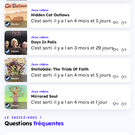
Jeux vidéos
Hidden Cat Outlaws
C'est sorti il y a 1 an 4 mois et 5 jours
0
0
Steam
Jeux vidéos
Days In Palis
C'est sorti il y a 1 an 3 mois et 29 jours
0
0
Steam
Jeux vidéos
StellaGale: The Trials Of Faith
C'est sorti il y a 1 an 4 mois et 5 jours
0
0
Steam
Jeux vidéos
Mirrored Soul
C'est sorti il y a 1 an 4 mois et 1 jour
0
0
Steam
LE SAVIEZ-VOUS ?
Questions
fréquentes