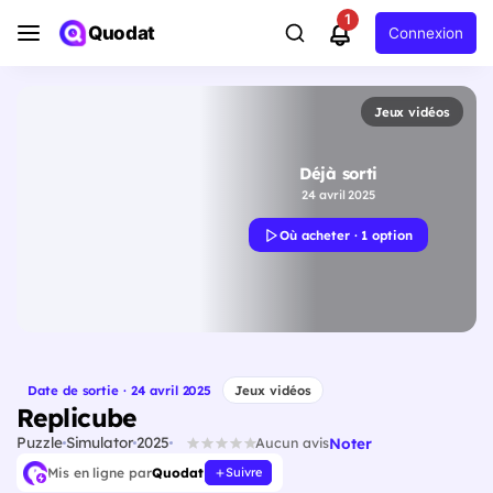
1
Quodat
Connexion
Jeux vidéos
Déjà sorti
24 avril 2025
Où acheter · 1 option
Date de sortie · 24 avril 2025
Jeux vidéos
Replicube
Puzzle
Simulator
2025
Noter
Aucun avis
Mis en ligne par
Quodat
Suivre