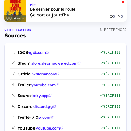
Film
Le dernier pour la route
Ça sort aujourd'hui !
0
0
+2 autres
8 RÉFÉRENCES
VÉRIFICATION
Sources
IGDB
·
igdb.com
[1]
VÉRIFIÉE
Steam
·
store.steampowered.com
[2]
VÉRIFIÉE
Official
·
walaber.com
[3]
VÉRIFIÉE
Trailer
·
youtube.com
[4]
VÉRIFIÉE
Source
·
bsky.app
[5]
VÉRIFIÉE
Discord
·
discord.gg
[6]
VÉRIFIÉE
Twitter / X
·
x.com
[7]
VÉRIFIÉE
YouTube
·
youtube.com
[8]
VÉRIFIÉE