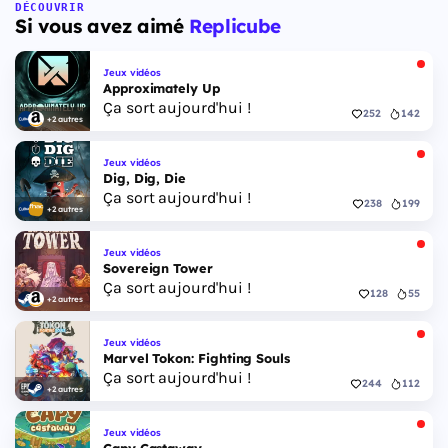
Floride, et sa ville Vice City. Il met en scène
DÉCOUVRIR
Si vous avez aimé
Replicube
pour la première fois un duo de protagonistes
jouables, Jason et Lucia, cette dernière étant la
première héroïne jouable d'un GTA principal.
Jeux vidéos
Approximately Up
Ça sort aujourd'hui !
252
142
+2 autres
Jeux vidéos
Dig, Dig, Die
Ça sort aujourd'hui !
238
199
+2 autres
Jeux vidéos
Sovereign Tower
Ça sort aujourd'hui !
128
55
+2 autres
Jeux vidéos
Marvel Tokon: Fighting Souls
Ça sort aujourd'hui !
244
112
+2 autres
Jeux vidéos