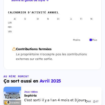
CALENDRIER D'ACTIVITÉ ANNUEL
AOÛT
SEPT.
OCT.
NOV.
DÉC.
JANV.
FÉVR.
MARS
A
LUN
MER
VEN
Moins
Plus
Contributions fermées
Le propriétaire n'accepte pas les contributions
externes sur cette sortie.
AU MÊME MOMENT
Ça sort aussi en
Avril 2025
Jeux vidéos
Sephiria
C'est sorti il y a 1 an 4 mois et 3 jours
60
17
+2 autres