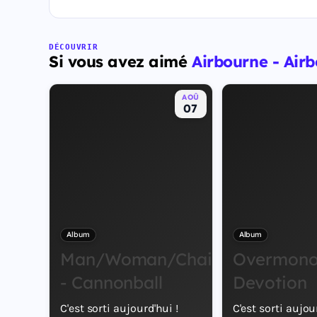
DÉCOUVRIR
Si vous avez aimé
Airbourne - Air
AOÛ
07
Album
Album
Man/Woman/Chainsaw
Overmono 
- Cannonball
Devotion
C'est sorti aujourd'hui !
C'est sorti aujou