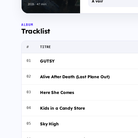
À voir
2026 · 47 min
ALBUM
Tracklist
#
TITRE
GUTSY
01
Alive After Death (Last Plane Out)
02
Here She Comes
03
Kids in a Candy Store
04
Sky High
05