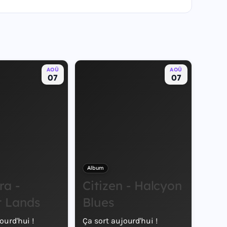
AOÛ
AOÛ
07
07
Album
ra -
Citizen - Halcyon
t Lands
Blues
ourd'hui !
Ça sort aujourd'hui !