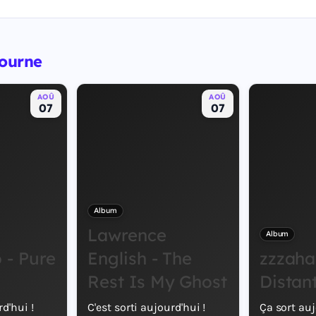
bourne
AOÛ
AOÛ
07
07
Album
Lawrence
Album
- Pure
English - The
zzzaha
Rest Is My Ghost
Distan
rd'hui !
C'est sorti aujourd'hui !
Ça sort auj