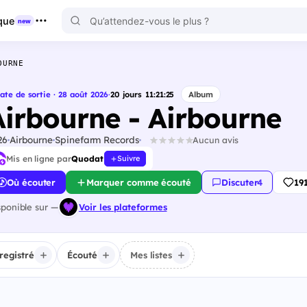
que
new
OURNE
ate de sortie · 28 août 2026
·
20
jours
11
:
21
:
24
Album
Airbourne - Airbourne
26
Airbourne
Spinefarm Records
Aucun avis
Mis en ligne par
Quodat
Suivre
Où écouter
Marquer comme écouté
Discuter
·
4
19
sponible sur —
Voir les plateformes
registré
Écouté
Mes listes