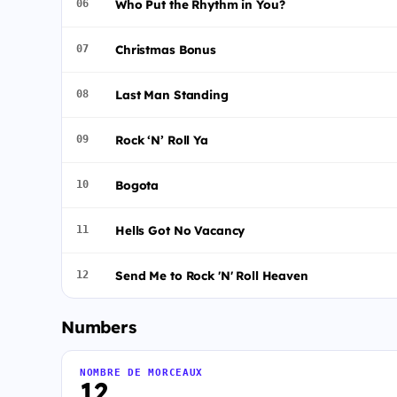
Who Put the Rhythm in You?
06
Christmas Bonus
07
Last Man Standing
08
Rock ‘N’ Roll Ya
09
Bogota
10
Hells Got No Vacancy
11
Send Me to Rock 'N' Roll Heaven
12
Numbers
NOMBRE DE MORCEAUX
12