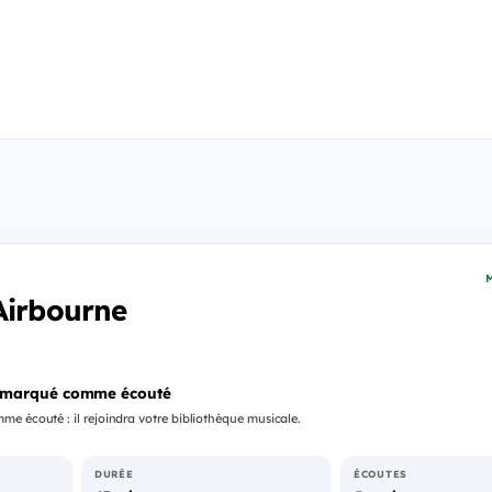
M
Airbourne
 marqué comme écouté
e écouté : il rejoindra votre bibliothèque musicale.
DURÉE
ÉCOUTES