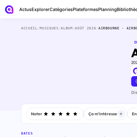
Actus
Bibliothè
Explorer
Catégories
Plateformes
Planning
ACCUEIL
/
MUSIQUES
/
ALBUM
/
AOÛT 2026
/
AIRBOURNE - AIRB
D
20
Di
Noter
Ça m'intéresse
En
DATES