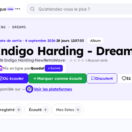
que
new
ING - DREAMS
ate de sortie · 4 septembre 2026
·
28
jours
12
:
57
:
52
Album
Indigo Harding - Drea
26
Indigo Harding
NewRetroWave
Aucun avis
Mis en ligne par
Quodat
Suivre
Où écouter
Marquer comme écouté
Discuter
·
4
51
sponible sur —
Voir les plateformes
registré
Écouté
Mes listes