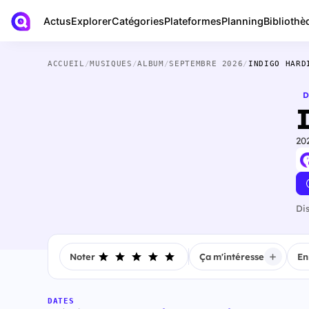
Actus
Bibliothè
Explorer
Catégories
Plateformes
Planning
ACCUEIL
/
MUSIQUES
/
ALBUM
/
SEPTEMBRE 2026
/
INDIGO HARD
D
20
Di
Noter
Ça m'intéresse
En
DATES