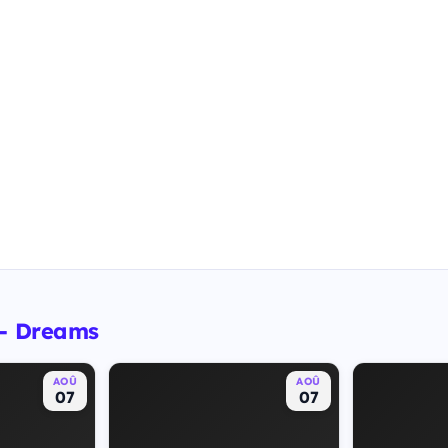
 - Dreams
AOÛ
AOÛ
07
07