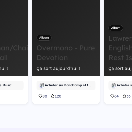
Album
Lawre
Album
an/Chainsaw
Overmono - Pure
English
all
Devotion
Rest I
ui !
Ça sort aujourd'hui !
Ça sort auj
e Music
Acheter sur Bandcamp et 1 autre
Acheter 
80
120
64
33