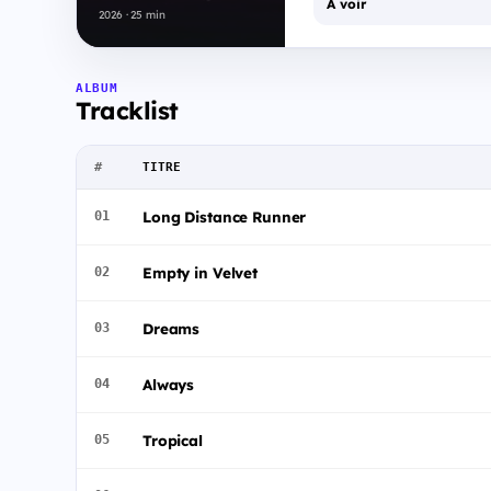
À voir
2026 · 25 min
ALBUM
Tracklist
#
TITRE
Long Distance Runner
01
Empty in Velvet
02
Dreams
03
Always
04
Tropical
05