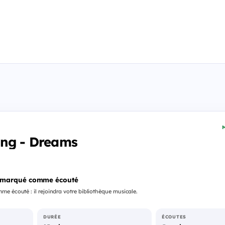
M
ing - Dreams
 marqué comme écouté
e écouté : il rejoindra votre bibliothèque musicale.
DURÉE
ÉCOUTES