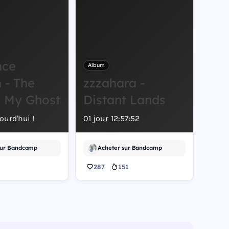
nce
Album
 - The
zzzahara -
s My Ghost
Distant Lands
ourd'hui !
01
jour
12
:
57
:
51
sur Bandcamp
Acheter sur Bandcamp
287
151