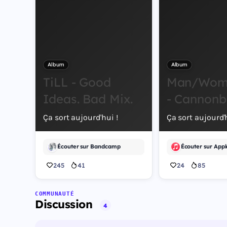
Album
Album
TiLL - Good
Man/Wom
Ideas. Bad Mix.
- Cannonb
Ça sort aujourd'hui !
Ça sort aujourd'h
Écouter sur Bandcamp
Écouter sur Appl
245
41
24
85
COMMUNAUTÉ
Discussion
4