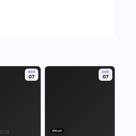
AOÛ
AOÛ
07
07
nce
Album