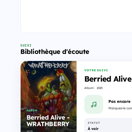
SUIVI
Bibliothèque d'écoute
VOTRE SUIVI
Berried Ali
Album
2025
Pas encore
Marquez-le comm
ALBUM
Berried Alive -
WRATHBERRY
STATUT
À voir
2025