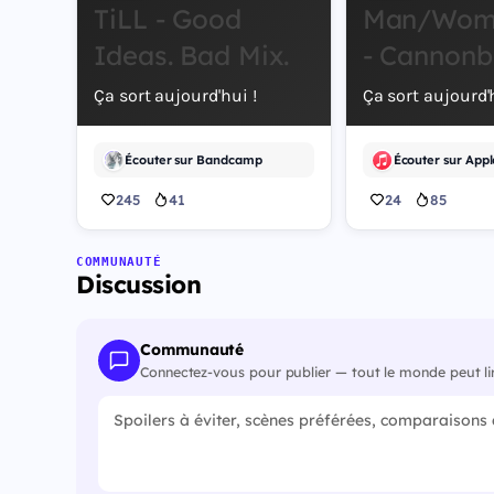
TiLL - Good
Man/Wom
Ideas. Bad Mix.
- Cannonb
Ça sort aujourd'hui !
Ça sort aujourd'h
Écouter sur Bandcamp
Écouter sur Appl
245
41
24
85
COMMUNAUTÉ
Discussion
Communauté
Connectez-vous pour publier — tout le monde peut li