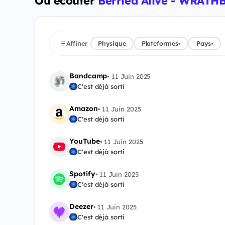
Où écouter
Berried Alive - WRATH
Affiner
Physique
Plateformes
Pays
▾
▾
Bandcamp
•
11 Juin 2025
C'est déjà sorti
Amazon
•
11 Juin 2025
C'est déjà sorti
YouTube
•
11 Juin 2025
C'est déjà sorti
Spotify
•
11 Juin 2025
C'est déjà sorti
Deezer
•
11 Juin 2025
C'est déjà sorti