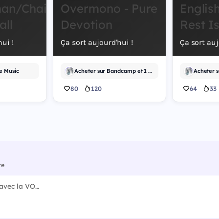
an/Chainsaw
Overmono - Pure
English
all
Devotion
Rest I
ui !
Ça sort aujourd'hui !
Ça sort auj
e Music
Acheter sur Bandcamp et 1 autre
Acheter 
80
120
64
33
re