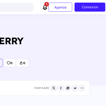
1
Connexion
Agenda
BERRY
0
0
PARTAGER