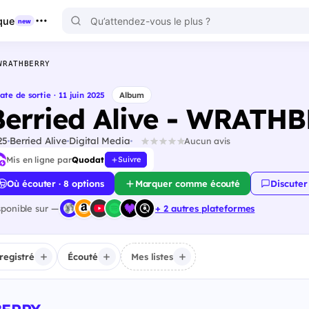
que
new
WRATHBERRY
ate de sortie · 11 juin 2025
Album
Berried Alive - WRATH
25
Berried Alive
Digital Media
Aucun avis
Mis en ligne par
Quodat
Suivre
Où écouter · 8 options
Marquer comme écouté
Discuter
sponible sur —
+ 2 autres plateformes
registré
Écouté
Mes listes