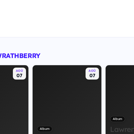
- WRATHBERRY
AOÛ
AOÛ
07
07
Album
Lawre
Album