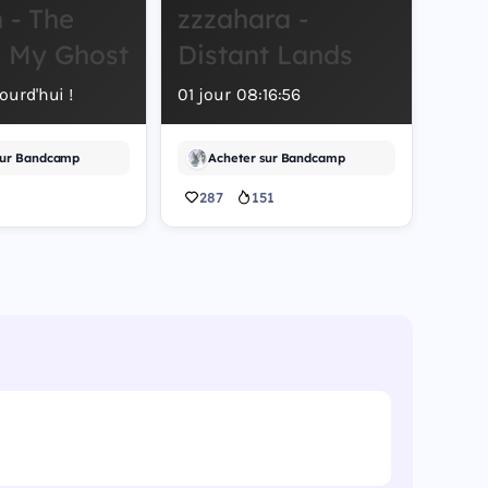
 - The
zzzahara -
s My Ghost
Distant Lands
ourd'hui !
01
jour
08
:
16
:
55
sur Bandcamp
Acheter sur Bandcamp
287
151