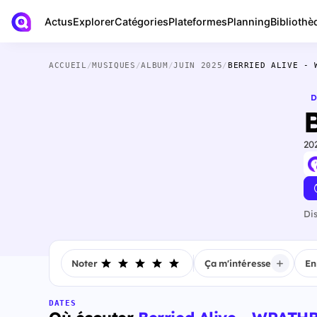
Actus
Bibliothè
Explorer
Catégories
Plateformes
Planning
ACCUEIL
/
MUSIQUES
/
ALBUM
/
JUIN 2025
/
BERRIED ALIVE - 
D
20
Di
Noter
Ça m'intéresse
En
DATES