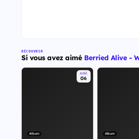
DÉCOUVRIR
Si vous avez aimé
Berried Alive 
AOÛ
06
Album
Album