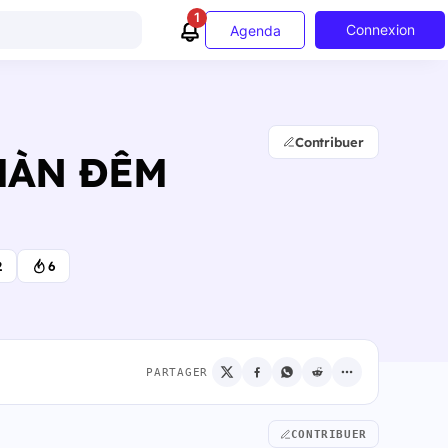
1
Connexion
Agenda
Contribuer
 MÀN ĐÊM
2
6
PARTAGER
CONTRIBUER