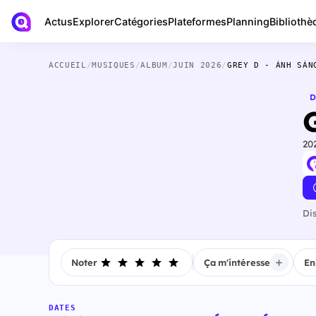
Actus
Bibliothè
Explorer
Catégories
Plateformes
Planning
ACCUEIL
/
MUSIQUES
/
ALBUM
/
JUIN 2026
/
GREY D - ÁNH SÁN
D
20
Di
Noter
Ça m'intéresse
En
DATES