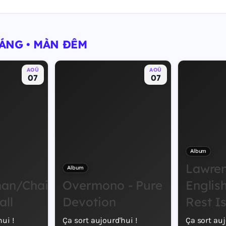
SÁNG • MÀN ĐÊM
AOÛ
AOÛ
07
07
Album
Lawre
Album
an/Chainsaw
Overmono - Pure
English
all
Devotion
Rest I
ui !
Ça sort aujourd'hui !
Ça sort auj