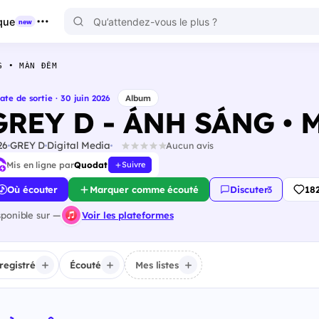
que
new
G • MÀN ĐÊM
ate de sortie · 30 juin 2026
Album
GREY D - ÁNH SÁNG •
26
GREY D
Digital Media
Aucun avis
Mis en ligne par
Quodat
Suivre
Où écouter
Marquer comme écouté
Discuter
·
3
18
sponible sur —
Voir les plateformes
registré
Écouté
Mes listes