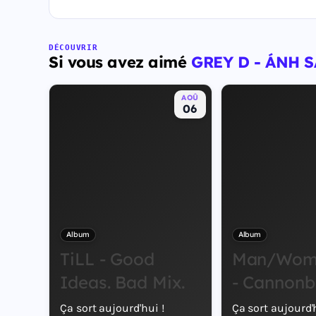
DÉCOUVRIR
Si vous avez aimé
GREY D - ÁNH 
AOÛ
06
Album
Album
TiLL - Good
Man/Wom
Ideas. Bad Mix.
- Cannonb
Ça sort aujourd'hui !
Ça sort aujourd'h