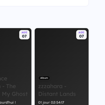
AOÛ
AOÛ
07
07
nce
Album
 - The
zzzahara -
s My Ghost
Distant Lands
ourd'hui !
01
jour
02
:
54
:
16