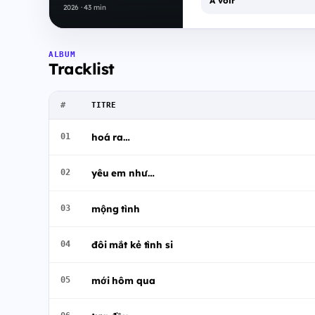
À voir
2026 · 43 min
ALBUM
Tracklist
#
TITRE
hoá ra…
01
yêu em như…
02
mộng tình
03
đôi mắt kẻ tình si
04
mới hôm qua
05