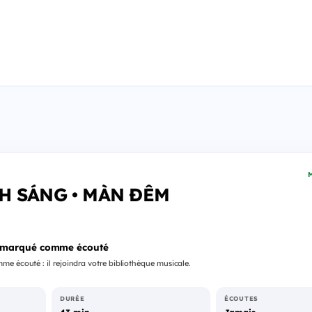
M
NH SÁNG • MÀN ĐÊM
 marqué comme écouté
e écouté : il rejoindra votre bibliothèque musicale.
DURÉE
ÉCOUTES