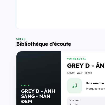
SUIVI
Bibliothèque d'écoute
VOTRE SUIVI
GREY D - Á
Album
2026
43 min
Pas encore
ALBUM
Marquez-le comm
GREY D - ÁNH
SÁNG • MÀN
ĐÊM
STATUT