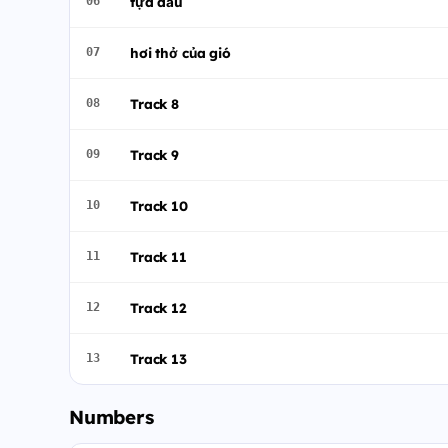
tựa đầu
06
hơi thở của gió
07
Track 8
08
Track 9
09
Track 10
10
Track 11
11
Track 12
12
Track 13
13
Numbers