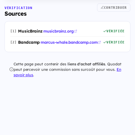
CONTRIBUER
VÉRIFICATION
Sources
MusicBrainz
·
musicbrainz.org
[1]
VÉRIFIÉE
Bandcamp
·
marcus-whale.bandcamp.com
[2]
VÉRIFIÉE
Cette page peut contenir des
liens d'achat affiliés
. Quodat
peut percevoir une commission sans surcoût pour vous.
En
savoir plus
.