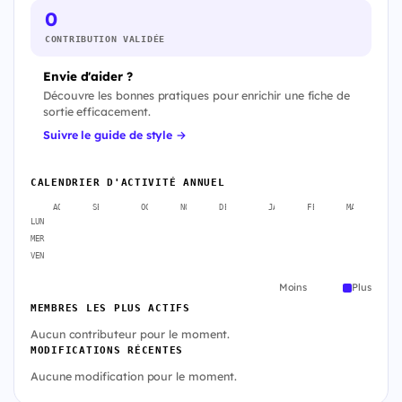
0
CONTRIBUTION VALIDÉE
Envie d'aider ?
Découvre les bonnes pratiques pour enrichir une fiche de
sortie efficacement.
Suivre le guide de style →
CALENDRIER D'ACTIVITÉ ANNUEL
AOÛT
SEPT.
OCT.
NOV.
DÉC.
JANV.
FÉVR.
MARS
A
LUN
MER
VEN
Moins
Plus
MEMBRES LES PLUS ACTIFS
Aucun contributeur pour le moment.
MODIFICATIONS RÉCENTES
Aucune modification pour le moment.