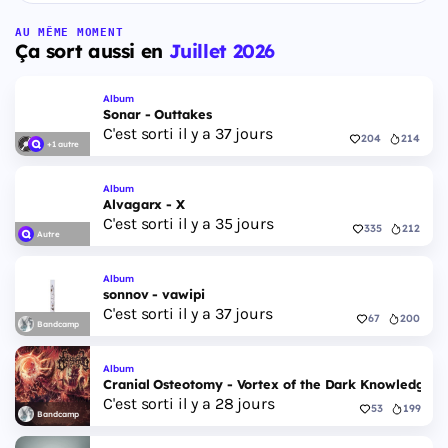
AU MÊME MOMENT
Ça sort aussi en
Juillet 2026
Album
Sonar - Outtakes
C'est sorti il y a 37 jours
204
214
+1 autre
Album
Alvagarx - X
C'est sorti il y a 35 jours
335
212
Autre
Album
sonnov - vawipi
C'est sorti il y a 37 jours
67
200
Bandcamp
Album
Cranial Osteotomy - Vortex of the Dark Knowledge
C'est sorti il y a 28 jours
53
199
Bandcamp