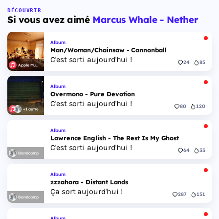
DÉCOUVRIR
Si vous avez aimé
Marcus Whale - Nether
Album
Man/Woman/Chainsaw - Cannonball
C'est sorti aujourd'hui !
24
85
Apple Music
Album
Overmono - Pure Devotion
C'est sorti aujourd'hui !
80
120
+1 autre
Album
Lawrence English - The Rest Is My Ghost
C'est sorti aujourd'hui !
64
33
Bandcamp
Album
zzzahara - Distant Lands
Ça sort aujourd'hui !
287
151
Bandcamp
Album