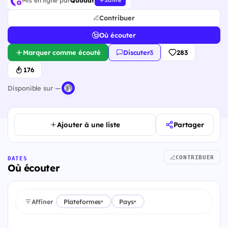
Mis en ligne par
Quodat
Suivre
Contribuer
Où écouter
Marquer comme écouté
Discuter
·
3
283
176
Disponible sur —
Ajouter à une liste
Partager
CONTRIBUER
DATES
Où écouter
Affiner
Plateformes
Pays
▾
▾