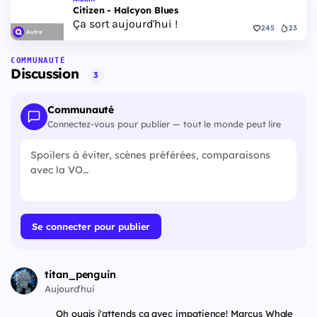
Citizen - Halcyon Blues
Ça sort aujourd'hui !
245
23
Autre
COMMUNAUTÉ
Discussion
3
Communauté
Connectez-vous pour publier — tout le monde peut lire
Se connecter pour publier
titan_penguin
Aujourd'hui
Oh ouais j'attends ça avec impatience! Marcus Whale