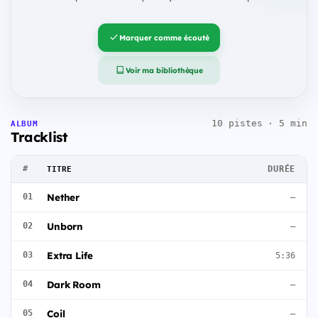
Marquer comme écouté
Voir ma bibliothèque
10 pistes · 5 min
ALBUM
Tracklist
#
DURÉE
TITRE
Nether
01
—
Unborn
02
—
Extra Life
03
5:36
Dark Room
04
—
Coil
05
—