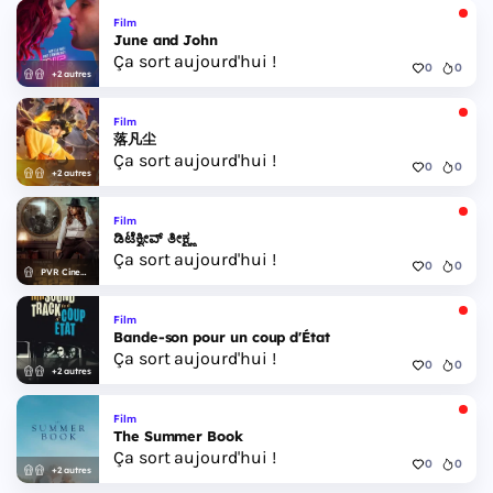
Film
June and John
Ça sort aujourd'hui !
0
0
+2 autres
Film
落凡尘
Ça sort aujourd'hui !
0
0
+2 autres
Film
ಡಿಟೆಕ್ವೀವ್ ತೀಕ್ಷ್ಣ
Ça sort aujourd'hui !
0
0
PVR Cinemas
Film
Bande-son pour un coup d'État
Ça sort aujourd'hui !
0
0
+2 autres
Film
The Summer Book
Ça sort aujourd'hui !
0
0
+2 autres