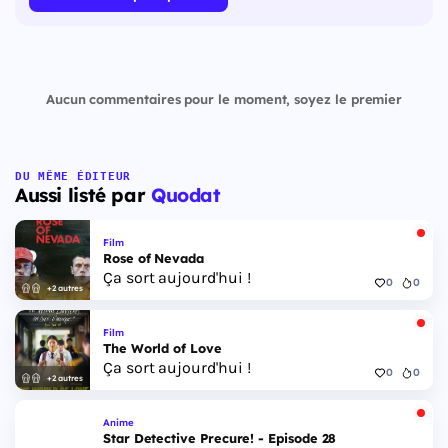
Aucun commentaires pour le moment, soyez le premier
DU MÊME ÉDITEUR
Aussi listé par
Quodat
Film
Rose of Nevada
Ça sort aujourd'hui !
0
0
+2 autres
Film
The World of Love
Ça sort aujourd'hui !
0
0
+2 autres
Anime
Star Detective Precure! - Episode 28