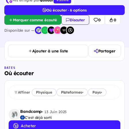
Mis en ligne par
Quodat
Suivre
Où écouter · 6 options
Marquer comme écouté
Discuter
0
0
Disponible sur —
Ajouter à une liste
Partager
DATES
Où écouter
Affiner
Physique
Plateformes
Pays
▾
▾
Bandcamp
•
13 Juin 2025
C'est déjà sorti
Acheter