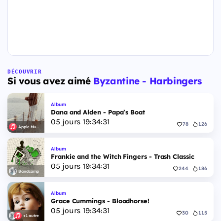
DÉCOUVRIR
Si vous avez aimé
Byzantine - Harbingers
Album
Dana and Alden - Papa’s Boat
05
jours
19
:
34
:
30
78
126
Apple Music
Album
Frankie and the Witch Fingers - Trash Classic
05
jours
19
:
34
:
30
244
186
Bandcamp
Album
Grace Cummings - Bloodhorse!
05
jours
19
:
34
:
30
30
115
+1 autre