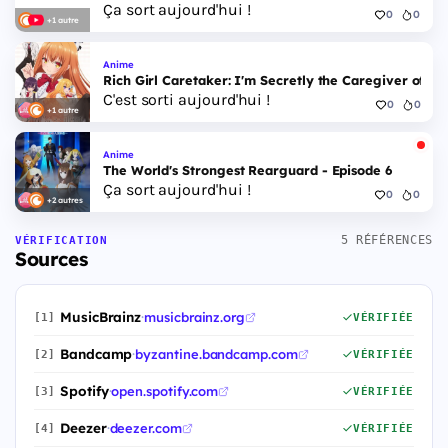
Ça sort aujourd'hui !
0
0
+1 autre
Anime
Rich Girl Caretaker: I'm Secretly the Caregiver of the
C'est sorti aujourd'hui !
0
0
+1 autre
Anime
The World's Strongest Rearguard - Episode 6
Ça sort aujourd'hui !
0
0
+2 autres
5 RÉFÉRENCES
VÉRIFICATION
Sources
MusicBrainz
·
musicbrainz.org
[1]
VÉRIFIÉE
Bandcamp
·
byzantine.bandcamp.com
[2]
VÉRIFIÉE
Spotify
·
open.spotify.com
[3]
VÉRIFIÉE
Deezer
·
deezer.com
[4]
VÉRIFIÉE