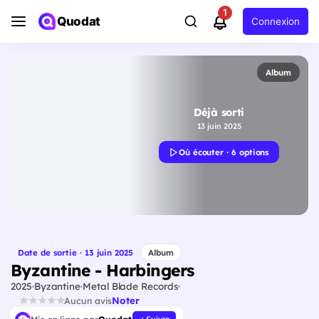
1
Quodat
Connexion
Album
Déjà sorti
13 juin 2025
Où écouter · 6 options
Date de sortie · 13 juin 2025
Album
Byzantine - Harbingers
2025
Byzantine
Metal Blade Records
Noter
Aucun avis