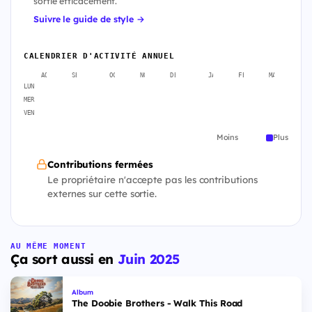
sortie efficacement.
Suivre le guide de style →
CALENDRIER D'ACTIVITÉ ANNUEL
AOÛT
SEPT.
OCT.
NOV.
DÉC.
JANV.
FÉVR.
MARS
A
LUN
MER
VEN
Moins
Plus
Contributions fermées
Le propriétaire n'accepte pas les contributions
externes sur cette sortie.
AU MÊME MOMENT
Ça sort aussi en
Juin 2025
Album
The Doobie Brothers - Walk This Road