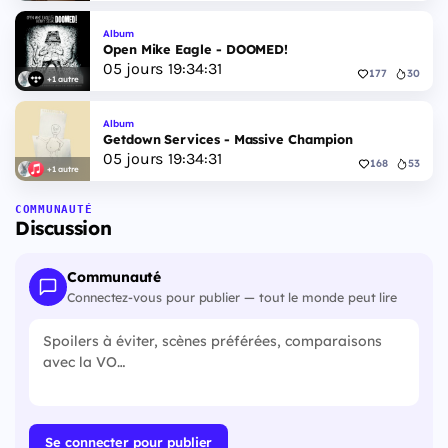
Album
Open Mike Eagle - DOOMED!
05
jours
19
:
34
:
30
177
30
+1 autre
Album
Getdown Services - Massive Champion
05
jours
19
:
34
:
30
168
53
+1 autre
COMMUNAUTÉ
Discussion
Communauté
Connectez-vous pour publier — tout le monde peut lire
Se connecter pour publier