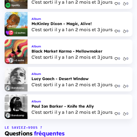
C'est sorti il y a 1 an 2 mois et 3 jours
0
0
Spotify
Album
McKinley Dixon - Magic, Alive!
C'est sorti il y a 1 an 2 mois et 3 jours
0
0
+2 autres
Album
Black Market Karma - Mellowmaker
C'est sorti il y a 1 an 2 mois et 3 jours
0
0
+1 autre
Album
Lucy Gooch - Desert Window
C'est sorti il y a 1 an 2 mois et 3 jours
0
0
Bandcamp
Album
Paul Ion Barker - Knife the Ally
C'est sorti il y a 1 an 2 mois et 3 jours
0
0
Bandcamp
LE SAVIEZ-VOUS ?
Questions
fréquentes