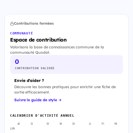
Contributions fermées
COMMUNAUTÉ
Espace de contribution
Valorisons la base de connaissances commune de la
communauté Quodat.
0
CONTRIBUTION VALIDÉE
Envie d'aider ?
Découvre les bonnes pratiques pour enrichir une fiche de
sortie efficacement.
Suivre le guide de style →
CALENDRIER D'ACTIVITÉ ANNUEL
AOÛT
SEPT.
OCT.
NOV.
DÉC.
JANV.
FÉVR.
MARS
A
LUN