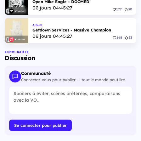
Open Mike Eagle - DOOMED!
06
jours
04
:
45
:
26
177
30
+1 autre
Album
Getdown Services - Massive Champion
06
jours
04
:
45
:
26
168
53
+1 autre
COMMUNAUTÉ
Discussion
Communauté
Connectez-vous pour publier — tout le monde peut lire
Se connecter pour publier