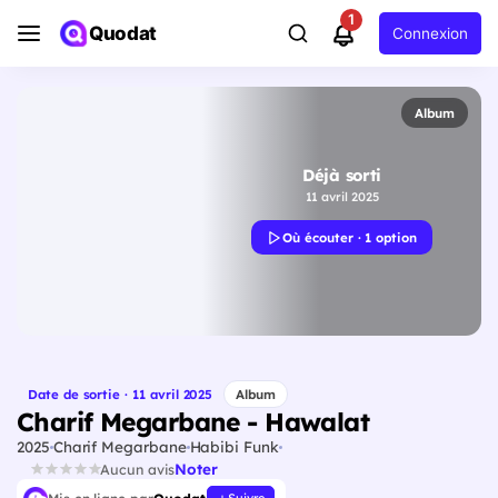
1
Quodat
Connexion
Album
Déjà sorti
11 avril 2025
Où écouter · 1 option
Date de sortie · 11 avril 2025
Album
Charif Megarbane - Hawalat
2025
Charif Megarbane
Habibi Funk
Noter
Aucun avis