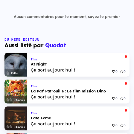
Aucun commentaires pour le moment, soyez le premier
DU MÊME ÉDITEUR
Aussi listé par
Quodat
Film
At Night
Ça sort aujourd'hui !
0
0
Pathé
Film
La Pat’ Patrouille : Le film mission Dino
Ça sort aujourd'hui !
0
0
+2 autres
Film
Late Fame
Ça sort aujourd'hui !
0
0
+2 autres