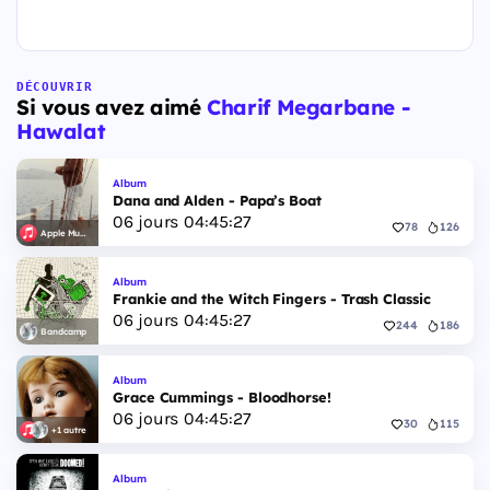
DÉCOUVRIR
Si vous avez aimé
Charif Megarbane -
Hawalat
Album
Dana and Alden - Papa’s Boat
06
jours
04
:
45
:
26
78
126
Apple Music
Album
Frankie and the Witch Fingers - Trash Classic
06
jours
04
:
45
:
26
244
186
Bandcamp
Album
Grace Cummings - Bloodhorse!
06
jours
04
:
45
:
26
30
115
+1 autre
Album