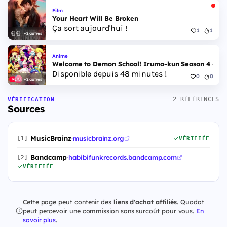
Film
Your Heart Will Be Broken
Ça sort aujourd'hui !
1
1
+2 autres
Anime
Welcome to Demon School! Iruma-kun Season 4 - Epi
Disponible depuis 48 minutes !
0
0
+2 autres
2 RÉFÉRENCES
VÉRIFICATION
Sources
MusicBrainz
·
musicbrainz.org
[1]
VÉRIFIÉE
Bandcamp
·
habibifunkrecords.bandcamp.com
[2]
VÉRIFIÉE
Cette page peut contenir des
liens d'achat affiliés
. Quodat
peut percevoir une commission sans surcoût pour vous.
En
savoir plus
.