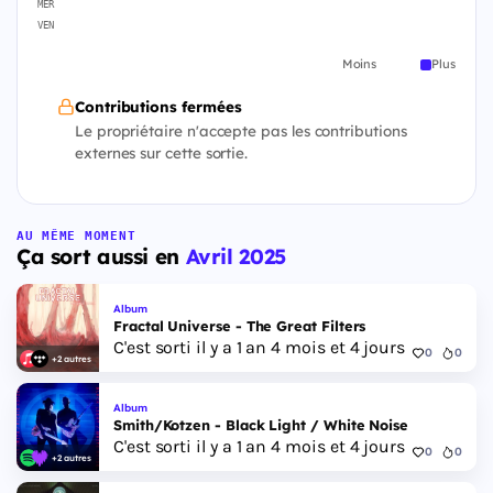
MER
VEN
Moins
Plus
Contributions fermées
Le propriétaire n'accepte pas les contributions
externes sur cette sortie.
AU MÊME MOMENT
Ça sort aussi en
Avril 2025
Album
Fractal Universe - The Great Filters
C'est sorti il y a 1 an 4 mois et 4 jours
0
0
+2 autres
Album
Smith/Kotzen - Black Light / White Noise
C'est sorti il y a 1 an 4 mois et 4 jours
0
0
+2 autres