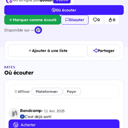
Mis en ligne par
Quodat
Suivre
Où écouter
Marquer comme écouté
Discuter
0
0
Disponible sur —
Ajouter à une liste
Partager
DATES
Où écouter
Affiner
Plateformes
Pays
▾
▾
Bandcamp
•
11 Avr. 2025
C'est déjà sorti
Acheter