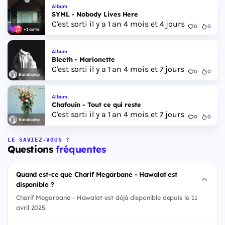
Album
SYML - Nobody Lives Here
C'est sorti il y a 1 an 4 mois et 4 jours
0
0
+1 autre
Album
Bleeth - Marionette
C'est sorti il y a 1 an 4 mois et 7 jours
0
0
Bandcamp
Album
Chafouin - Tout ce qui reste
C'est sorti il y a 1 an 4 mois et 7 jours
0
0
Bandcamp
LE SAVIEZ-VOUS ?
Questions
fréquentes
Quand est-ce que Charif Megarbane - Hawalat est
disponible ?
Charif Megarbane - Hawalat est déjà disponible depuis le 11
avril 2025.