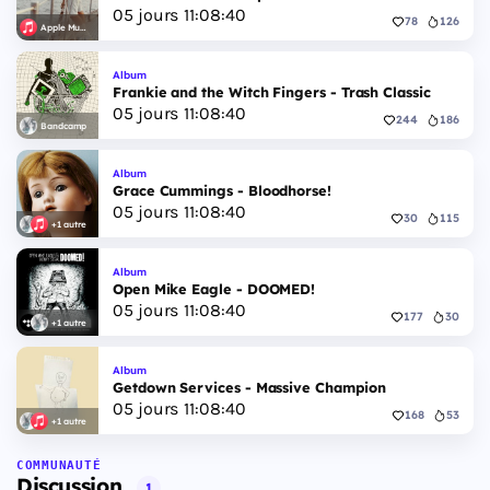
05
jours
11
:
08
:
39
78
126
Apple Music
Album
Frankie and the Witch Fingers - Trash Classic
05
jours
11
:
08
:
39
244
186
Bandcamp
Album
Grace Cummings - Bloodhorse!
05
jours
11
:
08
:
39
30
115
+1 autre
Album
Open Mike Eagle - DOOMED!
05
jours
11
:
08
:
39
177
30
+1 autre
Album
Getdown Services - Massive Champion
05
jours
11
:
08
:
39
168
53
+1 autre
COMMUNAUTÉ
Discussion
1