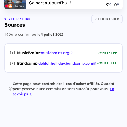
Ça sort aujourd'hui !
0
0
+2 autres
CONTRIBUER
VÉRIFICATION
Sources
Date confirmée le
4 juillet 2026
MusicBrainz
·
musicbrainz.org
[1]
VÉRIFIÉE
Bandcamp
·
delilahholliday.bandcamp.com
[2]
VÉRIFIÉE
Cette page peut contenir des
liens d'achat affiliés
. Quodat
peut percevoir une commission sans surcoût pour vous.
En
savoir plus
.