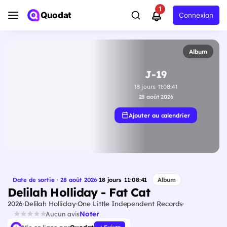
1
Quodat
Connexion
Album
J-19
18
jours
11
:
08
:
40
28 août 2026
Ajouter au calendrier
Date de sortie · 28 août 2026
·
18
jours
11
:
08
:
40
Album
Delilah Holliday - Fat Cat
2026
Delilah Holliday
One Little Independent Records
Noter
Aucun avis