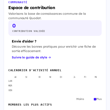
COMMUNAUTÉ
Espace de contribution
Valorisons la base de connaissances commune de la
communauté Quodat.
0
CONTRIBUTION VALIDÉE
Envie d'aider ?
Découvre les bonnes pratiques pour enrichir une fiche de
sortie efficacement.
Suivre le guide de style →
CALENDRIER D'ACTIVITÉ ANNUEL
AOÛT
SEPT.
OCT.
NOV.
DÉC.
JANV.
FÉVR.
MARS
A
LUN
MER
VEN
Moins
Plus
MEMBRES LES PLUS ACTIFS