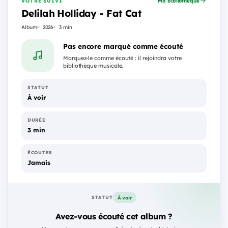
VOTRE SUIVI
Ma bibliothèque
Delilah Holliday - Fat Cat
Album
2026
3 min
Pas encore marqué comme écouté
Marquez-le comme écouté : il rejoindra votre
bibliothèque musicale.
STATUT
À voir
DURÉE
3 min
ÉCOUTES
Jamais
À voir
STATUT
Avez-vous écouté cet album ?