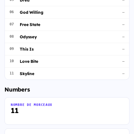
God Willing
06
—
Free State
07
—
Odyssey
08
—
This Is
09
—
Love Bite
10
—
Skyline
11
—
Numbers
NOMBRE DE MORCEAUX
11