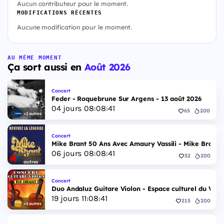
Aucun contributeur pour le moment.
MODIFICATIONS RÉCENTES
Aucune modification pour le moment.
AU MÊME MOMENT
Ça sort aussi en
Août 2026
Concert
Feder - Roquebrune Sur Argens - 13 août 2026
04
jours
08
:
08
:
40
65
200
+2 autres
Concert
Mike Brant 50 Ans Avec Amaury Vassili - Mike Brant 5
06
jours
08
:
08
:
40
+7
32
200
autres
Concert
Duo Andaluz Guitare Violon - Espace culturel du Vieu
19
jours
11
:
08
:
40
215
200
+2 autres