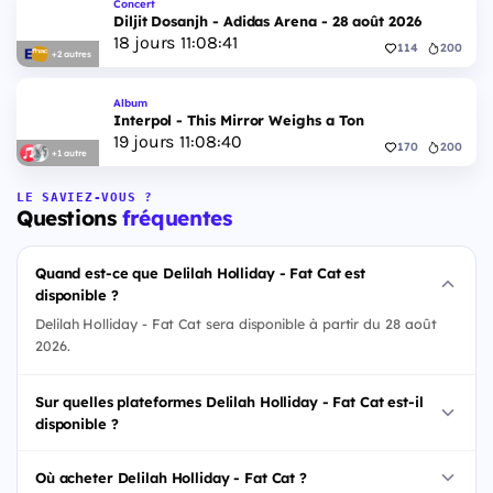
Concert
Diljit Dosanjh - Adidas Arena - 28 août 2026
18
jours
11
:
08
:
40
114
200
+2 autres
Album
Interpol - This Mirror Weighs a Ton
19
jours
11
:
08
:
39
170
200
+1 autre
LE SAVIEZ-VOUS ?
Questions
fréquentes
Quand est-ce que Delilah Holliday - Fat Cat est
disponible ?
Delilah Holliday - Fat Cat sera disponible à partir du 28 août
2026.
Sur quelles plateformes Delilah Holliday - Fat Cat est-il
disponible ?
Où acheter Delilah Holliday - Fat Cat ?