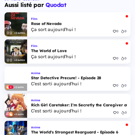
Aussi listé par
Quodat
Film
Rose of Nevada
Ça sort aujourd'hui !
0
0
+2 autres
Film
The World of Love
Ça sort aujourd'hui !
0
0
+2 autres
Anime
Star Detective Precure! - Episode 28
C'est sorti aujourd'hui !
0
0
+1 autre
Anime
Rich Girl Caretaker: I'm Secretly the Caregiver of the
C'est sorti aujourd'hui !
0
0
+1 autre
Anime
The World's Strongest Rearguard - Episode 6