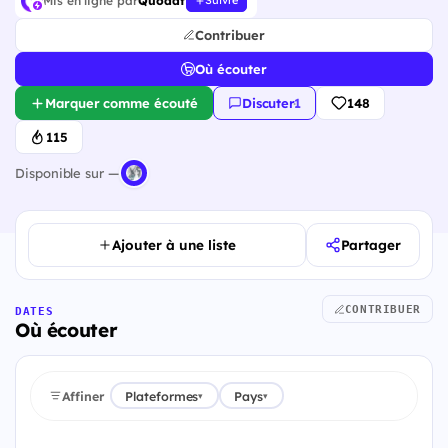
Mis en ligne par
Quodat
Suivre
Contribuer
Où écouter
Marquer comme écouté
Discuter
·
1
148
115
Disponible sur —
Ajouter à une liste
Partager
CONTRIBUER
DATES
Où écouter
Affiner
Plateformes
Pays
▾
▾