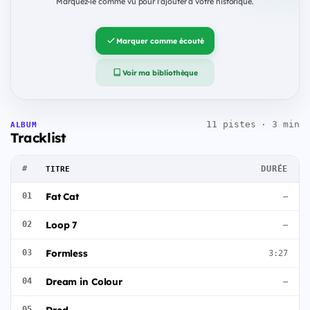
Marquez-le comme vu pour l'ajouter à votre historique.
Marquer comme écouté
Voir ma bibliothèque
11 pistes · 3 min
ALBUM
Tracklist
#
DURÉE
TITRE
Fat Cat
01
—
Loop 7
02
—
Formless
03
3:27
Dream in Colour
04
—
Dred
05
—