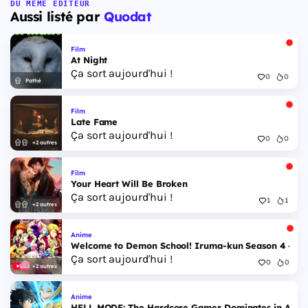
DU MÊME ÉDITEUR
Aussi listé par
Quodat
Film
At Night
Ça sort aujourd'hui !
0
0
Pathé
Film
Late Fame
Ça sort aujourd'hui !
0
0
+2 autres
Film
Your Heart Will Be Broken
Ça sort aujourd'hui !
1
1
+2 autres
Anime
Welcome to Demon School! Iruma-kun Season 4 - Epi
Ça sort aujourd'hui !
0
0
+2 autres
Anime
HELL MODE: The Hardcore Gamer Dominates in Anothe