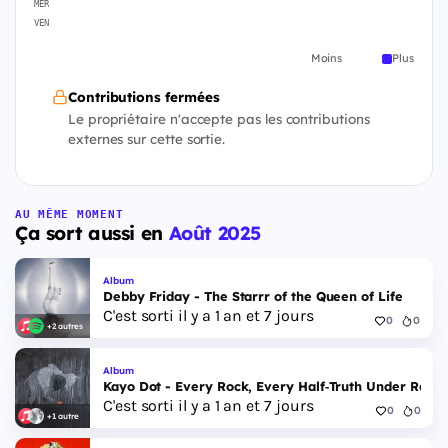
MER
VEN
Moins
Plus
Contributions fermées
Le propriétaire n'accepte pas les contributions
externes sur cette sortie.
AU MÊME MOMENT
Ça sort aussi en
Août 2025
Album
Debby Friday - The Starrr of the Queen of Life
C'est sorti il y a 1 an et 7 jours
0
0
+2 autres
Album
Kayo Dot - Every Rock, Every Half‐Truth Under Reas
C'est sorti il y a 1 an et 7 jours
0
0
+1 autre