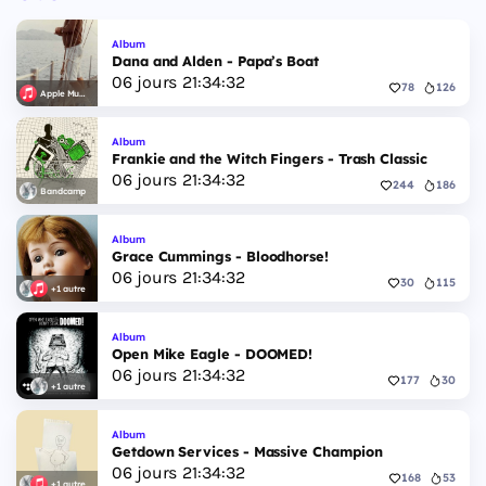
Album
Dana and Alden - Papa’s Boat
06
jours
21
:
34
:
32
78
126
Apple Music
Album
Frankie and the Witch Fingers - Trash Classic
06
jours
21
:
34
:
32
244
186
Bandcamp
Album
Grace Cummings - Bloodhorse!
06
jours
21
:
34
:
32
30
115
+1 autre
Album
Open Mike Eagle - DOOMED!
06
jours
21
:
34
:
32
177
30
+1 autre
Album
Getdown Services - Massive Champion
06
jours
21
:
34
:
32
168
53
+1 autre