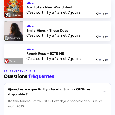
Album
Fox Lake - New World Heat
C'est sorti il y a 1 an et 7 jours
0
0
+2 autres
Album
Emily Hines - These Days
C'est sorti il y a 1 an et 7 jours
0
0
Bandcamp
Album
Reneé Rapp - BITE ME
C'est sorti il y a 1 an et 7 jours
0
0
Target
LE SAVIEZ-VOUS ?
Questions
fréquentes
Quand est-ce que Kaitlyn Aurelia Smith - GUSH est
disponible ?
Kaitlyn Aurelia Smith - GUSH est déjà disponible depuis le 22
août 2025.