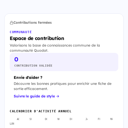
Contributions fermées
COMMUNAUTÉ
Espace de contribution
Valorisons la base de connaissances commune de la
communauté Quodat.
0
CONTRIBUTION VALIDÉE
Envie d'aider ?
Découvre les bonnes pratiques pour enrichir une fiche de
sortie efficacement.
Suivre le guide de style →
CALENDRIER D'ACTIVITÉ ANNUEL
AOÛT
SEPT.
OCT.
NOV.
DÉC.
JANV.
FÉVR.
MARS
A
LUN