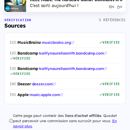
C'est sorti aujourd'hui !
0
0
HiDive
5 RÉFÉRENCES
VÉRIFICATION
Sources
MusicBrainz
·
musicbrainz.org
[1]
VÉRIFIÉE
Bandcamp
·
kaitlynaureliasmith.bandcamp.com
[2]
VÉRIFIÉE
Bandcamp
·
kaitlynaureliasmith.bandcamp.com
[3]
VÉRIFIÉE
Deezer
·
deezer.com
[4]
VÉRIFIÉE
Apple
·
music.apple.com
[5]
VÉRIFIÉE
Cette page peut contenir des
liens d'achat affiliés
. Quodat
peut percevoir une commission sans surcoût pour vous.
En
savoir plus
.