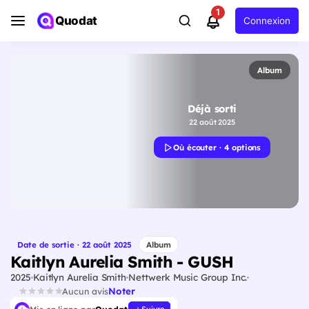
1
Quodat
Connexion
Album
Déjà sorti
22 août 2025
Où écouter · 4 options
Date de sortie · 22 août 2025
Album
Kaitlyn Aurelia Smith - GUSH
2025
Kaitlyn Aurelia Smith
Nettwerk Music Group Inc.
Noter
Aucun avis