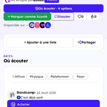
Mis en ligne par
Quodat
Suivre
Où écouter · 4 options
Marquer comme écouté
Discuter
0
0
Disponible sur —
Ajouter à une liste
Partager
DATES
Où écouter
Affiner
Physique
Plateformes
Pays
▾
▾
Bandcamp
•
22 Août 2025
C'est déjà sorti
Acheter