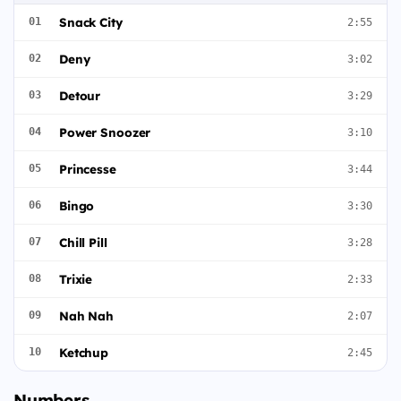
Snack City
01
2:55
Deny
02
3:02
Detour
03
3:29
Power Snoozer
04
3:10
Princesse
05
3:44
Bingo
06
3:30
Chill Pill
07
3:28
Trixie
08
2:33
Nah Nah
09
2:07
Ketchup
10
2:45
Numbers