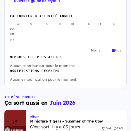
Suivre le guide de style →
CALENDRIER D'ACTIVITÉ ANNUEL
AOÛT
SEPT.
OCT.
NOV.
DÉC.
JANV.
FÉVR.
MARS
A
LUN
MER
VEN
Moins
Plus
MEMBRES LES PLUS ACTIFS
Aucun contributeur pour le moment.
MODIFICATIONS RÉCENTES
Aucune modification pour le moment.
AU MÊME MOMENT
Ça sort aussi en
Juin 2026
Album
Miniature Tigers - Summer of The Cow
C'est sorti il y a 65 jours
364
240
Bandcamp