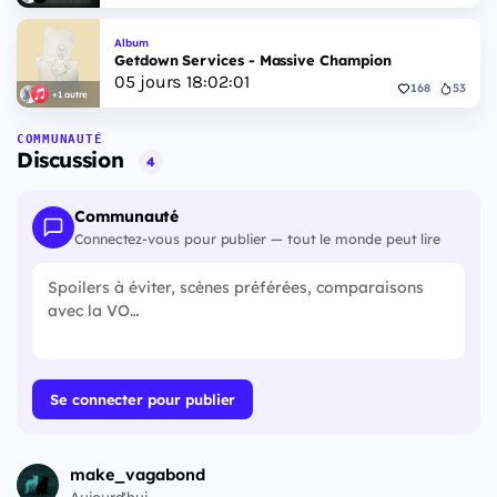
Album
Getdown Services - Massive Champion
05
jours
18
:
02
:
00
168
53
+1 autre
COMMUNAUTÉ
Discussion
4
Communauté
Connectez-vous pour publier — tout le monde peut lire
Se connecter pour publier
make_vagabond
Aujourd'hui