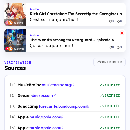
Anime
Rich Girl Caretaker: I'm Secretly the Caregiver of the
C'est sorti aujourd'hui !
0
0
+1 autre
Anime
The World's Strongest Rearguard - Episode 6
Ça sort aujourd'hui !
0
0
+2 autres
CONTRIBUER
VÉRIFICATION
Sources
MusicBrainz
·
musicbrainz.org
[1]
VÉRIFIÉE
Deezer
·
deezer.com
[2]
VÉRIFIÉE
Bandcamp
·
lasecurite.bandcamp.com
[3]
VÉRIFIÉE
Apple
·
music.apple.com
[4]
VÉRIFIÉE
Apple
·
music.apple.com
[5]
VÉRIFIÉE