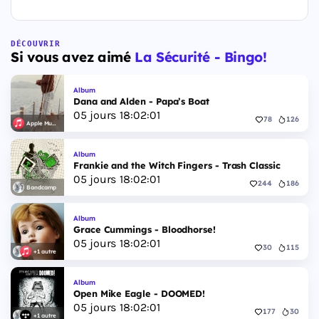
DÉCOUVRIR
Si vous avez aimé
La Sécurité - Bingo!
Album
Dana and Alden - Papa’s Boat
05
jours
18
:
02
:
00
78
126
Apple Music
Album
Frankie and the Witch Fingers - Trash Classic
05
jours
18
:
02
:
00
244
186
Bandcamp
Album
Grace Cummings - Bloodhorse!
05
jours
18
:
02
:
00
30
115
+1 autre
Album
Open Mike Eagle - DOOMED!
05
jours
18
:
02
:
00
177
30
+1 autre