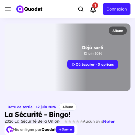
1
Quodat
Connexion
Album
Déjà sorti
12 juin 2026
Où écouter · 3 options
Date de sortie · 12 juin 2026
Album
La Sécurité - Bingo!
2026
La Sécurité
Bella Union
Noter
Aucun avis
Mis en ligne par
Quodat
Suivre