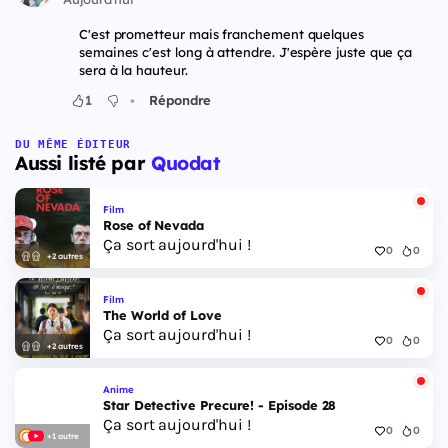
C'est prometteur mais franchement quelques
semaines c'est long à attendre. J'espère juste que ça
sera à la hauteur.
•
1
Répondre
DU MÊME ÉDITEUR
Aussi listé par
Quodat
Film
Rose of Nevada
Ça sort aujourd'hui !
0
0
+2 autres
Film
The World of Love
Ça sort aujourd'hui !
0
0
+2 autres
Anime
Star Detective Precure! - Episode 28
Ça sort aujourd'hui !
0
0
+1 autre