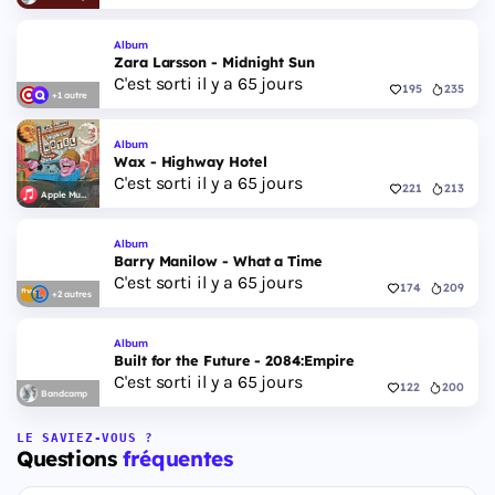
Album
Zara Larsson - Midnight Sun
C'est sorti il y a 65 jours
195
235
+1 autre
Album
Wax - Highway Hotel
C'est sorti il y a 65 jours
221
213
Apple Music
Album
Barry Manilow - What a Time
C'est sorti il y a 65 jours
174
209
+2 autres
Album
Built for the Future - 2084:Empire
C'est sorti il y a 65 jours
122
200
Bandcamp
LE SAVIEZ-VOUS ?
Questions
fréquentes