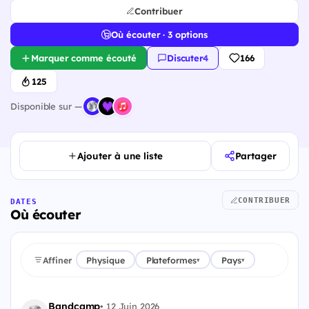
Contribuer
Où écouter · 3 options
Marquer comme écouté
Discuter
·
4
166
125
Disponible sur —
Ajouter à une liste
Partager
CONTRIBUER
DATES
Où écouter
Affiner
Physique
Plateformes
Pays
▾
▾
Bandcamp
•
12 Juin 2026