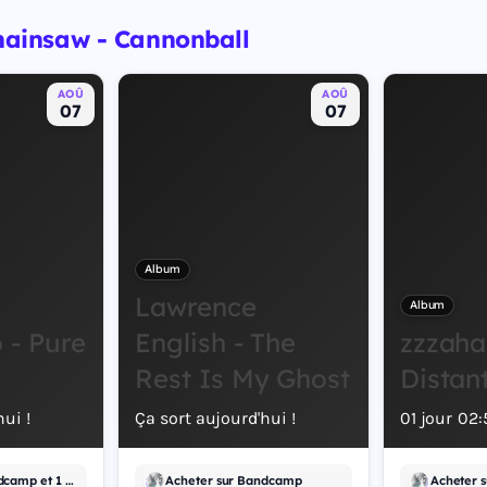
insaw - Cannonball
AOÛ
AOÛ
07
07
Album
Lawrence
Album
- Pure
English - The
zzzaha
Rest Is My Ghost
Distan
ui !
Ça sort aujourd'hui !
01
jour
02
:
Acheter sur Bandcamp et 1 autre
Acheter sur Bandcamp
Acheter 