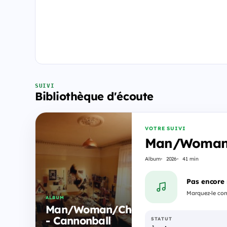
SUIVI
Bibliothèque d'écoute
VOTRE SUIVI
Man/Woman/
Album
2026
41 min
Pas encore
Marquez-le comm
ALBUM
Man/Woman/Chainsaw
- Cannonball
STATUT