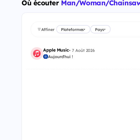
Où écouter
Man/Woman/Chainsaw 
Affiner
Plateformes
Pays
▾
▾
Apple Music
•
7 Août 2026
Aujourd'hui !