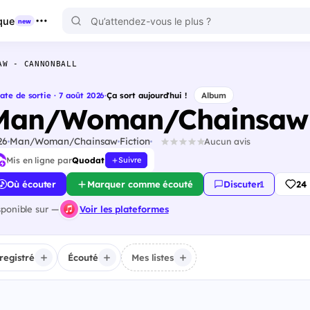
que
new
AW - CANNONBALL
ate de sortie · 7 août 2026
·
Ça sort aujourd'hui !
Album
Man/Woman/Chainsaw 
26
Man/Woman/Chainsaw
Fiction
Aucun avis
Mis en ligne par
Quodat
Suivre
Où écouter
Marquer comme écouté
Discuter
·
1
24
sponible sur —
Voir les plateformes
registré
Écouté
Mes listes