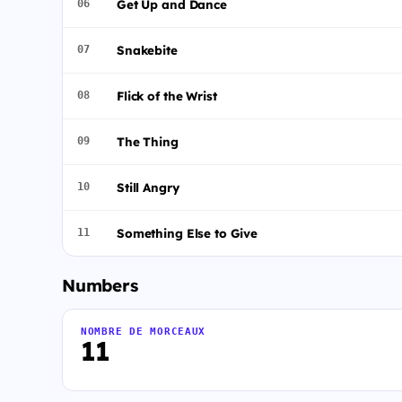
Get Up and Dance
06
Snakebite
07
Flick of the Wrist
08
The Thing
09
Still Angry
10
Something Else to Give
11
Numbers
NOMBRE DE MORCEAUX
11