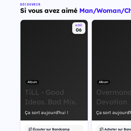
DÉCOUVRIR
Si vous avez aimé
Man/Woman/Cha
AOÛ
06
Album
Album
TiLL - Good
Overmono 
Ideas. Bad Mix.
Devotion
Ça sort aujourd'hui !
Ça sort aujourd'h
Écouter sur Bandcamp