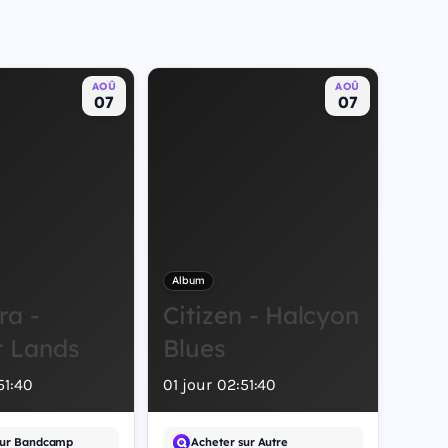
AOÛ
AOÛ
07
07
Album
ra -
Citizen - Halcyon
t Lands
Blues
51
:
40
01
jour
02
:
51
:
40
sur Bandcamp
Acheter sur Autre