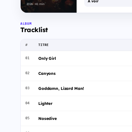
À voir
2026 · 41 min
ALBUM
Tracklist
#
TITRE
Only Girl
01
Canyons
02
Goddamn, Lizard Man!
03
Lighter
04
Nosedive
05