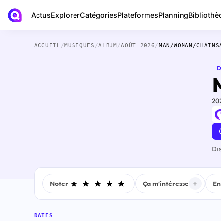
Actus
Bibliothè
Explorer
Catégories
Plateformes
Planning
ACCUEIL
/
MUSIQUES
/
ALBUM
/
AOÛT 2026
/
MAN/WOMAN/CHAINS
D
20
Di
Noter
Ça m'intéresse
En
DATES