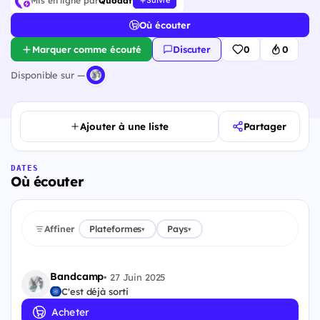
Mis en ligne par
Quodat
Suivre
Où écouter
Marquer comme écouté
Discuter
0
0
Disponible sur —
Ajouter à une liste
Partager
DATES
Où écouter
Affiner
Plateformes
Pays
▾
▾
Bandcamp
•
27 Juin 2025
C'est déjà sorti
Acheter