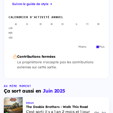
Suivre le guide de style →
CALENDRIER D'ACTIVITÉ ANNUEL
AOÛT
SEPT.
OCT.
NOV.
DÉC.
JANV.
FÉVR.
MARS
A
LUN
MER
VEN
Moins
Plus
Contributions fermées
Le propriétaire n'accepte pas les contributions
externes sur cette sortie.
AU MÊME MOMENT
Ça sort aussi en
Juin 2025
Album
The Doobie Brothers - Walk This Road
C'est sorti il y a 1 an 2 mois et 1 jour
0
0