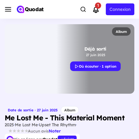
1
Quodat
Connexion
Album
Déjà sorti
27 juin 2025
Où écouter · 1 option
Date de sortie · 27 juin 2025
Album
Me Lost Me - This Material Moment
2025
Me Lost Me
Upset The Rhythm
Noter
Aucun avis