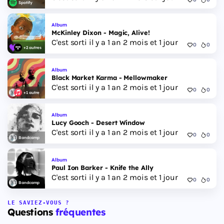
Spotify
Album
McKinley Dixon - Magic, Alive!
C'est sorti il y a 1 an 2 mois et 1 jour
0
0
+2 autres
Album
Black Market Karma - Mellowmaker
C'est sorti il y a 1 an 2 mois et 1 jour
0
0
+1 autre
Album
Lucy Gooch - Desert Window
C'est sorti il y a 1 an 2 mois et 1 jour
0
0
Bandcamp
Album
Paul Ion Barker - Knife the Ally
C'est sorti il y a 1 an 2 mois et 1 jour
0
0
Bandcamp
LE SAVIEZ-VOUS ?
Questions
fréquentes