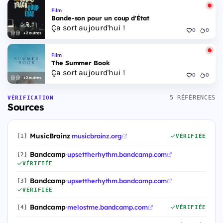
Film
Bande-son pour un coup d'État
Ça sort aujourd'hui !
0
0
+2 autres
Film
The Summer Book
Ça sort aujourd'hui !
0
0
+2 autres
5 RÉFÉRENCES
VÉRIFICATION
Sources
MusicBrainz
·
musicbrainz.org
[1]
VÉRIFIÉE
Bandcamp
·
upsettherhythm.bandcamp.com
[2]
VÉRIFIÉE
Bandcamp
·
upsettherhythm.bandcamp.com
[3]
VÉRIFIÉE
Bandcamp
·
melostme.bandcamp.com
[4]
VÉRIFIÉE