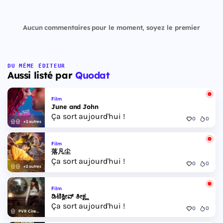
Aucun commentaires pour le moment, soyez le premier
DU MÊME ÉDITEUR
Aussi listé par
Quodat
Film
June and John
Ça sort aujourd'hui !
0
0
+2 autres
Film
落凡尘
Ça sort aujourd'hui !
0
0
+2 autres
Film
ಡಿಟೆಕ್ವೀವ್ ತೀಕ್ಷ್ಣ
Ça sort aujourd'hui !
0
0
PVR Cinemas