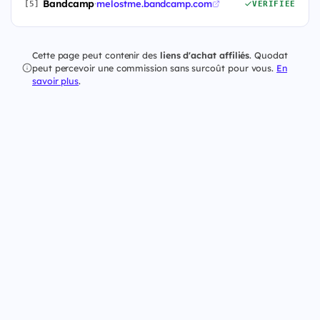
Bandcamp
·
melostme.bandcamp.com
[5]
VÉRIFIÉE
Cette page peut contenir des
liens d'achat affiliés
. Quodat
peut percevoir une commission sans surcoût pour vous.
En
savoir plus
.