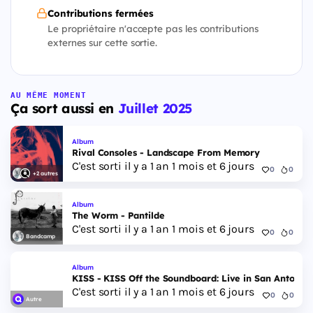
Contributions fermées
Le propriétaire n'accepte pas les contributions
externes sur cette sortie.
AU MÊME MOMENT
Ça sort aussi en
Juillet 2025
Album
Rival Consoles - Landscape From Memory
C'est sorti il y a 1 an 1 mois et 6 jours
0
0
+2 autres
Album
The Worm - Pantilde
C'est sorti il y a 1 an 1 mois et 6 jours
0
0
Bandcamp
Album
KISS - KISS Off the Soundboard: Live in San Antonio
C'est sorti il y a 1 an 1 mois et 6 jours
0
0
Autre