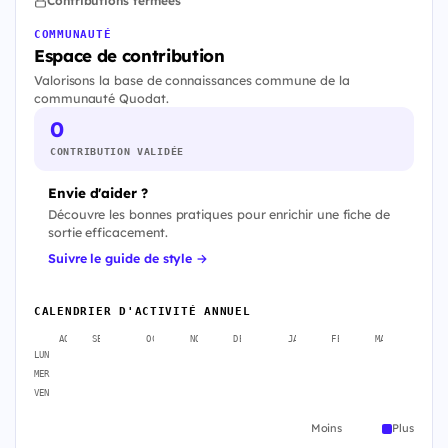
Contributions fermées
COMMUNAUTÉ
Espace de contribution
Valorisons la base de connaissances commune de la
communauté Quodat.
0
CONTRIBUTION VALIDÉE
Envie d'aider ?
Découvre les bonnes pratiques pour enrichir une fiche de
sortie efficacement.
Suivre le guide de style →
CALENDRIER D'ACTIVITÉ ANNUEL
AOÛT
SEPT.
OCT.
NOV.
DÉC.
JANV.
FÉVR.
MARS
AVR
LUN
MER
VEN
Moins
Plus