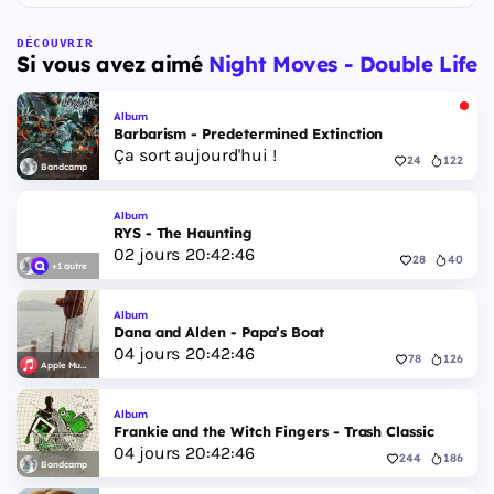
DÉCOUVRIR
Si vous avez aimé
Night Moves - Double Life
Album
Barbarism - Predetermined Extinction
Ça sort aujourd'hui !
24
122
Bandcamp
Album
RYS - The Haunting
02
jours
20
:
42
:
45
28
40
+1 autre
Album
Dana and Alden - Papa’s Boat
04
jours
20
:
42
:
45
78
126
Apple Music
Album
Frankie and the Witch Fingers - Trash Classic
04
jours
20
:
42
:
45
244
186
Bandcamp