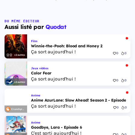
DU MÊME ÉDITEUR
Aussi listé par
Quodat
Film
Winnie-the-Pooh: Blood and Honey 2
Ça sort aujourd'hui !
0
0
+2 autres
Jeux vidéos
Color Fear
Ça sort aujourd'hui !
0
0
+2 autres
Anime
Anime AzurLane: Slow Ahead! Season 2 - Episode 6
Ça sort aujourd'hui !
0
0
Crunchyroll
Anime
Goodbye, Lara - Episode 6
C'est sorti aujourd'hui !
0
0