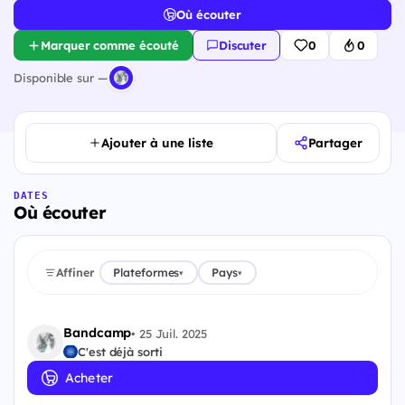
Où écouter
Marquer comme écouté
Discuter
0
0
Disponible sur —
Ajouter à une liste
Partager
DATES
Où écouter
Affiner
Plateformes
Pays
▾
▾
Bandcamp
•
25 Juil. 2025
C'est déjà sorti
Acheter