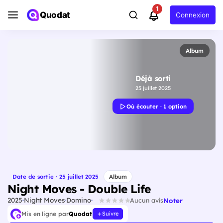
1
Quodat
Connexion
Album
Déjà sorti
25 juillet 2025
Où écouter · 1 option
Date de sortie · 25 juillet 2025
Album
Night Moves - Double Life
2025
Night Moves
Domino
Noter
Aucun avis
Mis en ligne par
Quodat
Suivre