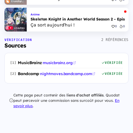
Crunchyroll
Anime
Skeleton Knight in Another World Season 2 - Episode 
Ça sort aujourd'hui !
0
0
+2 autres
2 RÉFÉRENCES
VÉRIFICATION
Sources
MusicBrainz
·
musicbrainz.org
[1]
VÉRIFIÉE
Bandcamp
·
nightmoves.bandcamp.com
[2]
VÉRIFIÉE
Cette page peut contenir des
liens d'achat affiliés
. Quodat
peut percevoir une commission sans surcoût pour vous.
En
savoir plus
.