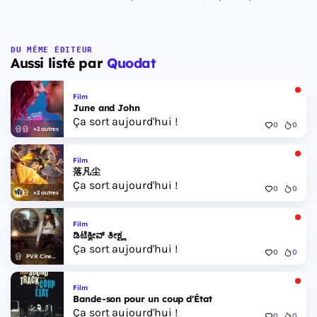
DU MÊME ÉDITEUR
Aussi listé par
Quodat
Film
June and John
Ça sort aujourd'hui !
0
0
+2 autres
Film
落凡尘
Ça sort aujourd'hui !
0
0
+2 autres
Film
ಡಿಟೆಕ್ವೀವ್ ತೀಕ್ಷ್ಣ
Ça sort aujourd'hui !
0
0
PVR Cinemas
Film
Bande-son pour un coup d'État
Ça sort aujourd'hui !
0
0