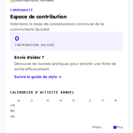
Contributions fermées
COMMUNAUTÉ
Espace de contribution
Valorisons la base de connaissances commune de la
communauté Quodat.
0
CONTRIBUTION VALIDÉE
Envie d'aider ?
Découvre les bonnes pratiques pour enrichir une fiche de
sortie efficacement.
Suivre le guide de style →
CALENDRIER D'ACTIVITÉ ANNUEL
AOÛT
SEPT.
OCT.
NOV.
DÉC.
JANV.
FÉVR.
MARS
A
LUN
MER
VEN
Moins
Plus