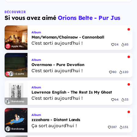
DÉCOUVRIR
Si vous avez aimé
Orions Belte - Pur Jus
Album
Man/Woman/Chainsaw - Cannonball
C'est sorti aujourd'hui !
24
85
Apple Music
Album
Overmono - Pure Devotion
C'est sorti aujourd'hui !
80
120
+1 autre
Album
Lawrence English - The Rest Is My Ghost
C'est sorti aujourd'hui !
64
33
Bandcamp
Album
zzzahara - Distant Lands
Ça sort aujourd'hui !
287
151
Bandcamp