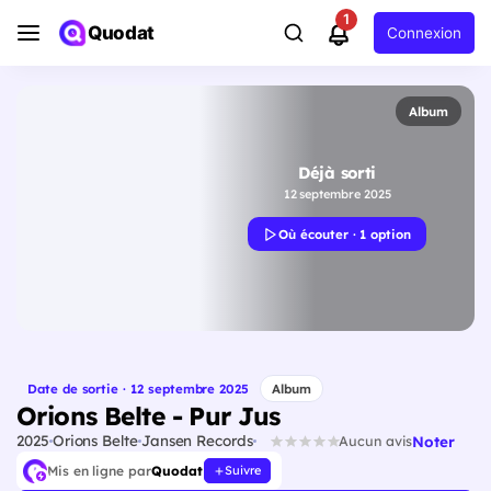
1
Quodat
Connexion
Album
Déjà sorti
12 septembre 2025
Où écouter · 1 option
Date de sortie · 12 septembre 2025
Album
Orions Belte - Pur Jus
2025
Orions Belte
Jansen Records
Noter
Aucun avis
Mis en ligne par
Quodat
Suivre