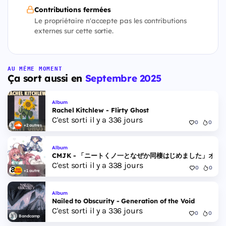
Contributions fermées
Le propriétaire n'accepte pas les contributions
externes sur cette sortie.
AU MÊME MOMENT
Ça sort aussi en
Septembre 2025
Album
Rachel Kitchlew - Flirty Ghost
C'est sorti il y a 336 jours
0
0
+2 autres
Album
CMJK - 「ニートくノ一となぜか同棲はじめました」オリ
C'est sorti il y a 338 jours
0
0
+1 autre
Album
Nailed to Obscurity - Generation of the Void
C'est sorti il y a 336 jours
0
0
Bandcamp