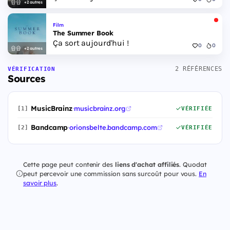
+2 autres
Film
The Summer Book
Ça sort aujourd'hui !
0
0
+2 autres
2 RÉFÉRENCES
VÉRIFICATION
Sources
MusicBrainz
·
musicbrainz.org
[1]
VÉRIFIÉE
Bandcamp
·
orionsbelte.bandcamp.com
[2]
VÉRIFIÉE
Cette page peut contenir des
liens d'achat affiliés
. Quodat
peut percevoir une commission sans surcoût pour vous.
En
savoir plus
.