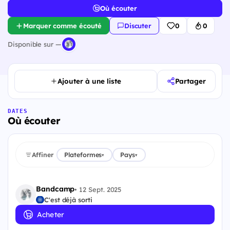
Où écouter
Marquer comme écouté
Discuter
0
0
Disponible sur —
Ajouter à une liste
Partager
DATES
Où écouter
Affiner
Plateformes
Pays
▾
▾
Bandcamp
•
12 Sept. 2025
C'est déjà sorti
Acheter