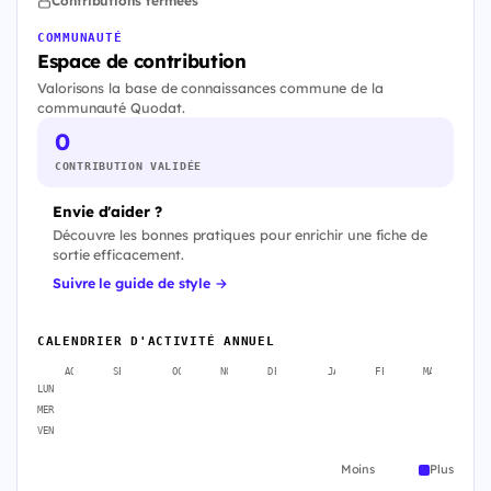
Contributions fermées
COMMUNAUTÉ
Espace de contribution
Valorisons la base de connaissances commune de la
communauté Quodat.
0
CONTRIBUTION VALIDÉE
Envie d'aider ?
Découvre les bonnes pratiques pour enrichir une fiche de
sortie efficacement.
Suivre le guide de style →
CALENDRIER D'ACTIVITÉ ANNUEL
AOÛT
SEPT.
OCT.
NOV.
DÉC.
JANV.
FÉVR.
MARS
A
LUN
MER
VEN
Moins
Plus