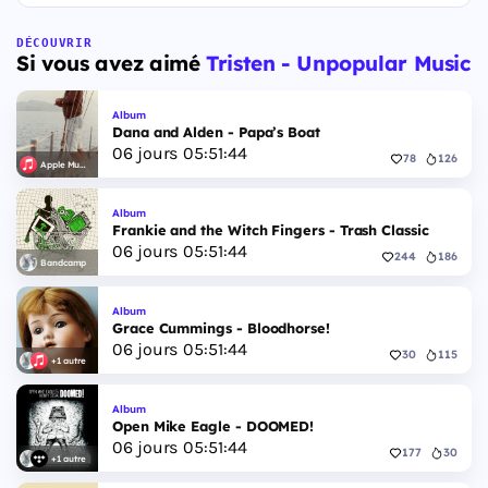
DÉCOUVRIR
Si vous avez aimé
Tristen - Unpopular Music
Album
Dana and Alden - Papa’s Boat
06
jours
05
:
51
:
44
78
126
Apple Music
Album
Frankie and the Witch Fingers - Trash Classic
06
jours
05
:
51
:
44
244
186
Bandcamp
Album
Grace Cummings - Bloodhorse!
06
jours
05
:
51
:
44
30
115
+1 autre
Album
Open Mike Eagle - DOOMED!
06
jours
05
:
51
:
44
177
30
+1 autre