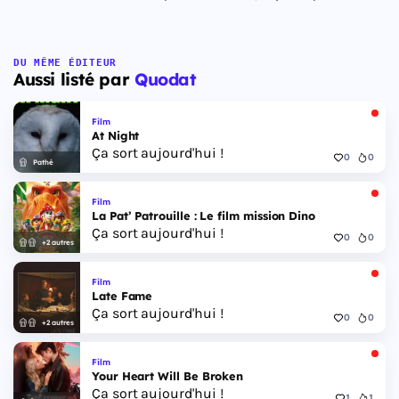
DU MÊME ÉDITEUR
Aussi listé par
Quodat
Film
At Night
Ça sort aujourd'hui !
0
0
Pathé
Film
La Pat’ Patrouille : Le film mission Dino
Ça sort aujourd'hui !
0
0
+2 autres
Film
Late Fame
Ça sort aujourd'hui !
0
0
+2 autres
Film
Your Heart Will Be Broken
Ça sort aujourd'hui !
1
1