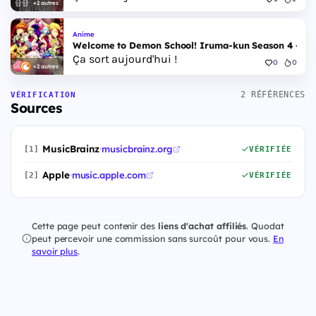
+2 autres
Anime
Welcome to Demon School! Iruma-kun Season 4 - Epi
Ça sort aujourd'hui !
0
0
+2 autres
2 RÉFÉRENCES
VÉRIFICATION
Sources
MusicBrainz
·
musicbrainz.org
[1]
VÉRIFIÉE
Apple
·
music.apple.com
[2]
VÉRIFIÉE
Cette page peut contenir des
liens d'achat affiliés
. Quodat
peut percevoir une commission sans surcoût pour vous.
En
savoir plus
.