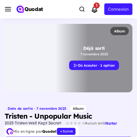
1
Quodat
Connexion
Album
Déjà sorti
7 novembre 2025
Où écouter · 1 option
Date de sortie · 7 novembre 2025
Album
Tristen - Unpopular Music
2025
Tristen
Well Kept Secret
Noter
Aucun avis
Mis en ligne par
Quodat
Suivre