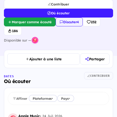
Contribuer
Où écouter
Marquer comme écouté
Discuter
·
4
232
186
Disponible sur —
Ajouter à une liste
Partager
CONTRIBUER
DATES
Où écouter
Affiner
Plateformes
Pays
▾
▾
Apple Music
•
24 Juil. 2026