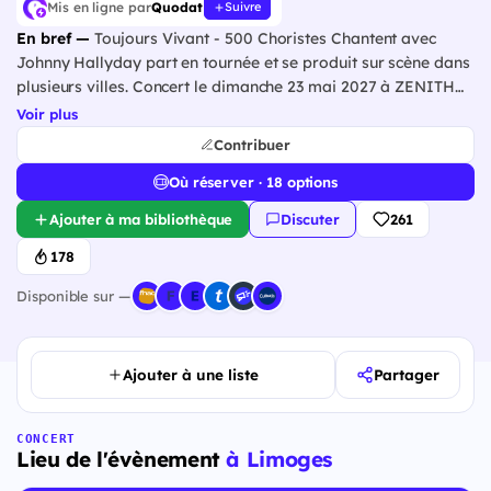
Mis en ligne par
Quodat
Suivre
En bref —
Toujours Vivant - 500 Choristes Chantent avec
Johnny Hallyday part en tournée et se produit sur scène dans
plusieurs villes. Concert le dimanche 23 mai 2027 à ZENITH
LIMOGES METROPOLE.
Voir plus
Contribuer
Où réserver · 18 options
Ajouter à ma bibliothèque
Discuter
261
178
Disponible sur —
Ajouter à une liste
Partager
CONCERT
Lieu de l'évènement
à Limoges