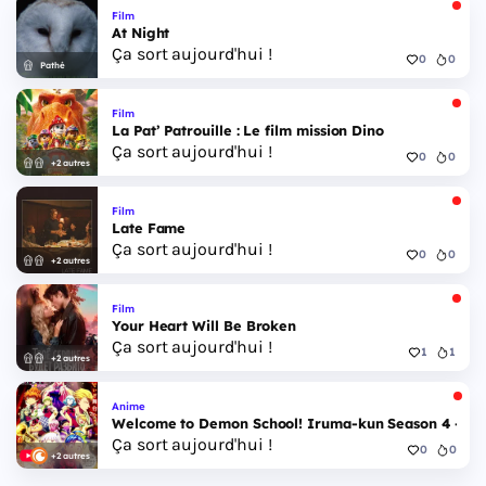
Film
At Night
Ça sort aujourd'hui !
0
0
Pathé
Film
La Pat’ Patrouille : Le film mission Dino
Ça sort aujourd'hui !
0
0
+2 autres
Film
Late Fame
Ça sort aujourd'hui !
0
0
+2 autres
Film
Your Heart Will Be Broken
Ça sort aujourd'hui !
1
1
+2 autres
Anime
Welcome to Demon School! Iruma-kun Season 4 - Epi
Ça sort aujourd'hui !
0
0
+2 autres