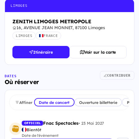
LIMOGES
ZENITH LIMOGES METROPOLE
16, AVENUE JEAN MONNET, 87100 Limoges
LIMOGES
FRANCE
Itinéraire
Voir sur la carte
CONTRIBUER
DATES
Où réserver
Affiner
Date de concert
Ouverture billetterie
Plate
Fnac Spectacles
•
23 Mai 2027
OFFICIEL
Bientôt
Date de l'évènement