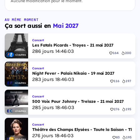
Aucune modification pour le moment.
AU MÊME MOMENT
Ça sort aussi en
Mai 2027
Concert
Les Fatals Picards - Troyes - 21 mai 2027
286
jours
14
:
46
:
02
164
200
+2 autres
Concert
Night Fever - Palais Nikaia - 19 mai 2027
283
jours
18
:
46
:
02
116
197
+2 autres
Concert
500 Voix Pour Johnny - Trelaze - 21 mai 2027
285
jours
18
:
46
:
02
276
195
+2 autres
Concert
Théâtre des Champs Elysées - Toute la Saison - Théâ
276
jours
18
:
46
:
02
83
195
+2 autres