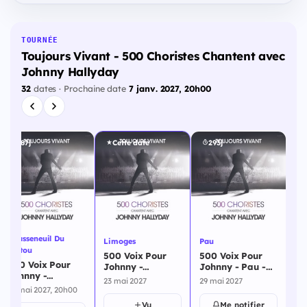
TOURNÉE
Toujours Vivant - 500 Choristes Chantent avec
Johnny Hallyday
32
dates · Prochaine date
7 janv. 2027, 20h00
287j
Cette date
293j
Chasseneuil Du
Limoges
Pau
Flo
Poitou
500 Voix Pour
500 Voix Pour
50
500 Voix Pour
Johnny -
Johnny - Pau -
Jo
Johnny -
Limoges - 23 mai
29 mai 2027
- 
23 mai 2027
29 mai 2027
30
Chasseneuil Du
2027
22 mai 2027, 20h00
Poitou - 22 mai
Vu
Me notifier