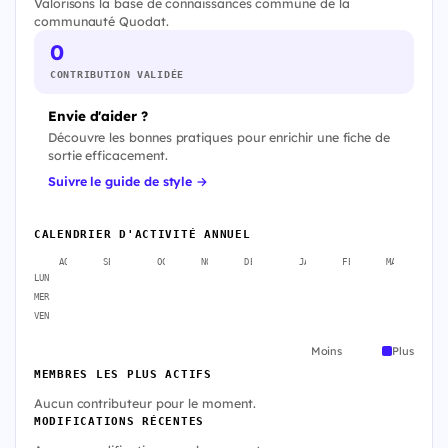
Valorisons la base de connaissances commune de la
communauté Quodat.
0
CONTRIBUTION VALIDÉE
Envie d'aider ?
Découvre les bonnes pratiques pour enrichir une fiche de
sortie efficacement.
Suivre le guide de style →
CALENDRIER D'ACTIVITÉ ANNUEL
AOÛT
SEPT.
OCT.
NOV.
DÉC.
JANV.
FÉVR.
MARS
A
LUN
MER
VEN
Moins
Plus
MEMBRES LES PLUS ACTIFS
Aucun contributeur pour le moment.
MODIFICATIONS RÉCENTES