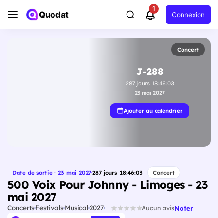
1
Quodat
Connexion
Concert
J-288
287
jours
18
:
46
:
02
23 mai 2027
Ajouter au calendrier
Date de sortie · 23 mai 2027
·
287
jours
18
:
46
:
02
Concert
500 Voix Pour Johnny - Limoges - 23
mai 2027
Concerts
Festivals
Musical
2027
Noter
Aucun avis