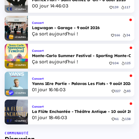
00
jour
14
:
46
:
02
139
117
+2 autres
Concert
Lagwagon - Garage - 9 août 2026
Ça sort aujourd'hui !
166
34
+2 autres
Concert
Monte-Carlo Summer Festival - Sporting Monte-Carlo S
Ça sort aujourd'hui !
104
125
+2 autres
Concert
Yanns 1Ere Partie - Palavas Les Flots - 9 août 2026
01
jour
16
:
16
:
02
227
83
+2 autres
Concert
La Flûte Enchantée - Théâtre Antique - 10 août 2026
01
jour
18
:
46
:
02
61
138
+2 autres
COMMUNAUTÉ