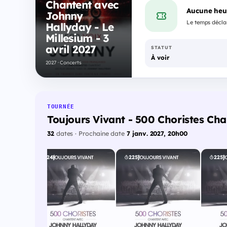
Chantent avec
Aucune heu
Johnny
Le temps déclar
Hallyday - Le
Millesium - 3
avril 2027
STATUT
À voir
2027 · Concerts
TOURNÉE
Toujours Vivant - 500 Choristes Ch
32
dates · Prochaine date
7 janv. 2027, 20h00
224j
225j
225j