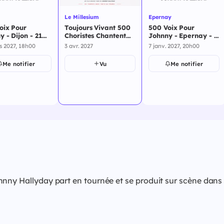
Le Millesium
Epernay
oix Pour
Toujours Vivant 500
500 Voix Pour
 - Dijon - 21
Choristes Chantent
Johnny - Epernay - 3
2027
avec Johnny
avril 2027
s 2027, 18h00
3 avr. 2027
7 janv. 2027, 20h00
Hallyday - Le
Millesium - 3 avril
Me notifier
Vu
Me notifier
2027
ny Hallyday part en tournée et se produit sur scène dans pl