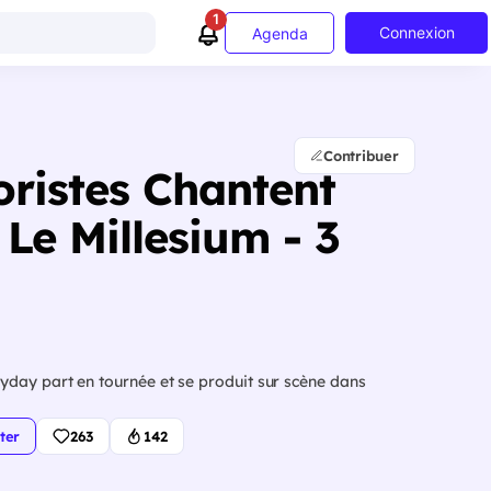
1
Connexion
Agenda
Contribuer
oristes Chantent
Le Millesium - 3
yday part en tournée et se produit sur scène dans
ter
263
142