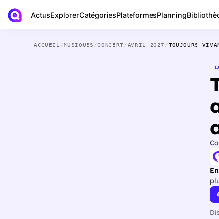
Actus
Bibliothè
Explorer
Catégories
Plateformes
Planning
ACCUEIL
/
MUSIQUES
/
CONCERT
/
AVRIL 2027
/
TOUJOURS VIVA
D
a
Co
En
pl
Di