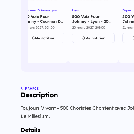
oble -
Cournon D Auvergne
Lyon
Dijon
h00
500 Voix Pour
500 Voix Pour
500 V
Johnny - Cournon D
Johnny - Lyon - 20
Johnny
ier
Auvergne - 19 mars
mars 2027
mars 
19 mars 2027, 20h00
20 mars 2027, 20h00
21 mar
2027
Me notifier
Me notifier
À PROPOS
Description
Toujours Vivant - 500 Choristes Chantent avec John
Le Millesium.
Details