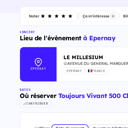
Noter
Ça m'intéresse
Bi
CONCERT
Lieu de l'évènement
à Epernay
LE MILLESIUM
AVENUE DU GENERAL MARGUERI
EPERNAY
EPERNAY
FRANCE
DATES
Où réserver
Toujours Vivant 500 Ch
CONTRIBUER