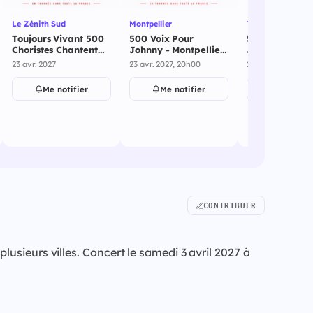
Le Zénith Sud
Montpellier
Trelaze
Toujours Vivant 500
500 Voix Pour
500 Voix Pour
Choristes Chantent
Johnny - Montpellier
Johnny - Trela
avec Johnny
- 23 avril 2027
mai 2027
23 avr. 2027
23 avr. 2027, 20h00
21 mai 2027
Hallyday - Le Zénith
Sud - 23 avril 2027
Me notifier
Me notifier
Me notif
CONTRIBUER
usieurs villes. Concert le samedi 3 avril 2027 à