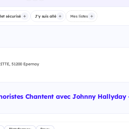
llet sécurisé
J'y suis allé
Mes listes
TTE, 51200 Epernay
oristes Chantent avec Johnny Hallyday - 