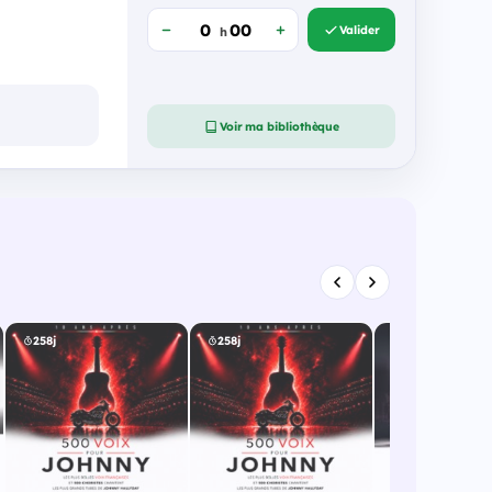
Valider
h
Voir ma bibliothèque
258j
258j
286j