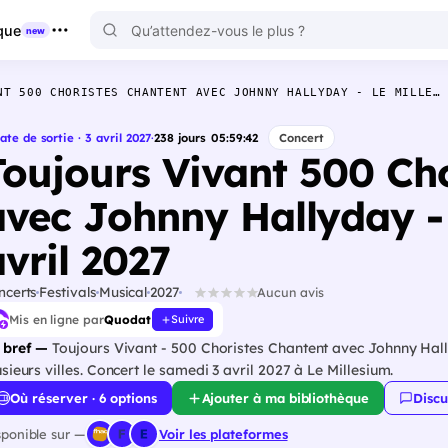
que
new
NT 500 CHORISTES CHANTENT AVEC JOHNNY HALLYDAY - LE MILLE…
ate de sortie · 3 avril 2027
·
238
jours
05
:
59
:
41
Concert
Toujours Vivant 500 Ch
avec Johnny Hallyday - 
vril 2027
ncerts
Festivals
Musical
2027
Aucun avis
Mis en ligne par
Quodat
Suivre
 bref —
Toujours Vivant - 500 Choristes Chantent avec Johnny Hall
usieurs villes. Concert le samedi 3 avril 2027 à Le Millesium.
Où réserver · 6 options
Ajouter à ma bibliothèque
Discu
sponible sur —
Voir les plateformes