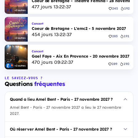
Coeur de Bretagne - Théâtre Femina - 28 novembre 
477
jours
13
:
22
:
36
245
192
+2 autres
Concert
Coeur de Bretagne - L'emc2 - 5 novembre 2027
454
jours
13
:
22
:
36
283
191
+2 autres
Concert
Gael Faye - Aix En Provence - 20 novembre 2027
470
jours
09
:
22
:
36
289
190
+2 autres
LE SAVIEZ-VOUS ?
Questions
fréquentes
Quand a lieu Amel Bent - Paris - 27 novembre 2027 ?
Amel Bent - Paris - 27 novembre 2027 a lieu le 27 novembre
2027.
Où réserver Amel Bent - Paris - 27 novembre 2027 ?