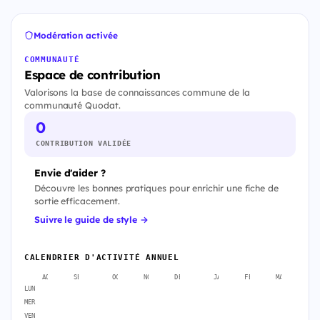
Modération activée
COMMUNAUTÉ
Espace de contribution
Valorisons la base de connaissances commune de la
communauté Quodat.
0
CONTRIBUTION VALIDÉE
Envie d'aider ?
Découvre les bonnes pratiques pour enrichir une fiche de
sortie efficacement.
Suivre le guide de style →
CALENDRIER D'ACTIVITÉ ANNUEL
AOÛT
SEPT.
OCT.
NOV.
DÉC.
JANV.
FÉVR.
MARS
A
LUN
MER
VEN