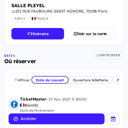
SALLE PLEYEL
252 RUE FAUBOURG SAINT HONORE, 75008 Paris
PARIS
FRANCE
Itinéraire
Voir sur la carte
CONTRIBUER
DATES
Où réserver
Affiner
Date de concert
Ouverture billetterie
Plate
TicketMaster
•
27 Nov. 2027 À 20h00
Bientôt
Date de l'évènement
Accéder