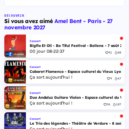
DÉCOUVRIR
Si vous avez aimé
Amel Bent - Paris - 27
novembre 2027
Concert
Bigflo Et Oli - Bo Tiful Festival - Bollene - 7 août 2026
00
jour
08
:
22
:
36
91
88
+2 autres
Concert
Cabaret Flamenco - Espace culturel du Vieux Lyon - 
Ça sort aujourd'hui !
9
67
+2 autres
Concert
Duo Andaluz Guitare Violon - Espace culturel du Vieu
Ça sort aujourd'hui !
56
187
+2 autres
Concert
Le Trio des légendes - Théâtre de Verdure - 8 août 2
Ça sort aujourd'hui !