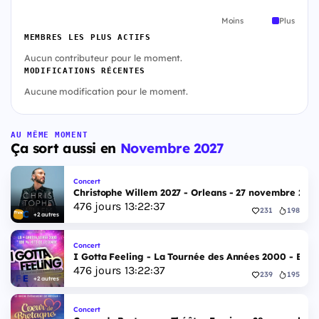
Moins
Plus
MEMBRES LES PLUS ACTIFS
Aucun contributeur pour le moment.
MODIFICATIONS RÉCENTES
Aucune modification pour le moment.
AU MÊME MOMENT
Ça sort aussi en
Novembre 2027
Concert
Christophe Willem 2027 - Orleans - 27 novembre 202
476
jours
13
:
22
:
36
231
198
+2 autres
Concert
I Gotta Feeling - La Tournée des Années 2000 - Esp
476
jours
13
:
22
:
36
239
195
+2 autres
Concert