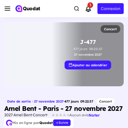
1
Quodat
Connexion
Concert
J-477
477
jours
09
:
22
:
36
27 novembre 2027
Ajouter au calendrier
Date de sortie · 27 novembre 2027
·
477
jours
09
:
22
:
36
Concert
Amel Bent - Paris - 27 novembre 2027
2027
Amel Bent
Concert
Noter
Aucun avis
Mis en ligne par
Quodat
Suivre