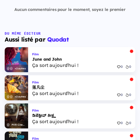
Aucun commentaires pour le moment, soyez le premier
DU MÊME ÉDITEUR
Aussi listé par
Quodat
Film
June and John
Ça sort aujourd'hui !
0
0
+2 autres
Film
落凡尘
Ça sort aujourd'hui !
0
0
+2 autres
Film
ಡಿಟೆಕ್ವೀವ್ ತೀಕ್ಷ್ಣ
Ça sort aujourd'hui !
0
0
PVR Cinemas
Film