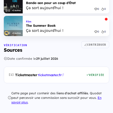
Bande-son pour un coup d'État
Ça sort aujourd'hui !
0
0
+2 autres
Film
The Summer Book
Ça sort aujourd'hui !
0
0
+2 autres
CONTRIBUER
VÉRIFICATION
Sources
Date confirmée le
29 juillet 2026
Ticketmaster
·
ticketmaster.fr
[1]
VÉRIFIÉE
Cette page peut contenir des
liens d'achat affiliés
. Quodat
peut percevoir une commission sans surcoût pour vous.
En
savoir plus
.