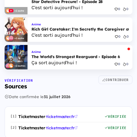
Star Detective Precure! - Episode 28
C'est sorti aujourd'hui !
0
0
+1 autre
Anime
Rich Girl Caretaker: I'm Secretly the Caregiver of the
C'est sorti aujourd'hui !
0
0
+1 autre
Anime
The World's Strongest Rearguard - Episode 6
Ça sort aujourd'hui !
0
0
+2 autres
CONTRIBUER
VÉRIFICATION
Sources
Date confirmée le
31 juillet 2026
Ticketmaster
·
ticketmaster.fr
[1]
VÉRIFIÉE
Ticketmaster
·
ticketmaster.fr
[2]
VÉRIFIÉE