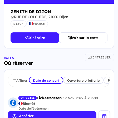
ZENITH DE DIJON
RUE DE COLCHIDE, 21000 Dijon
DIJON
FRANCE
Itinéraire
Voir sur la carte
CONTRIBUER
DATES
Où réserver
Affiner
Date de concert
Ouverture billetterie
Plate
TicketMaster
•
19 Nov. 2027 À 20h00
OFFICIEL
Bientôt
Date de l'évènement
Accéder