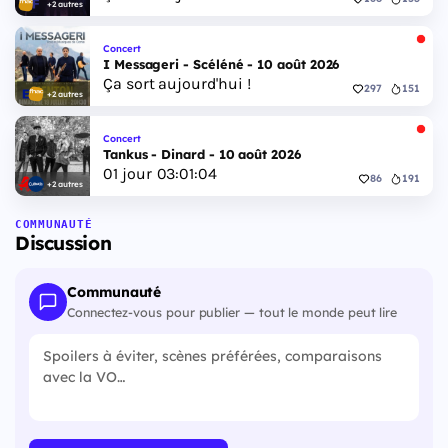
+2 autres
Concert
I Messageri - Scéléné - 10 août 2026
Ça sort aujourd'hui !
297
151
+2 autres
Concert
Tankus - Dinard - 10 août 2026
01
jour
03
:
01
:
03
86
191
+2 autres
COMMUNAUTÉ
Discussion
Communauté
Connectez-vous pour publier — tout le monde peut lire