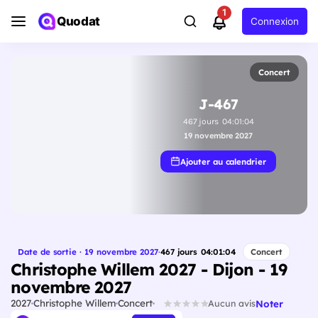
1
Quodat
Connexion
Concert
J-467
467
jours
04
:
01
:
03
19 novembre 2027
Ajouter au calendrier
Date de sortie · 19 novembre 2027
·
467
jours
04
:
01
:
03
Concert
Christophe Willem 2027 - Dijon - 19
novembre 2027
2027
Christophe Willem
Concert
Noter
Aucun avis