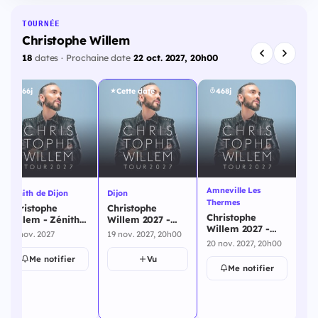
TOURNÉE
Christophe Willem
18
dates · Prochaine date
22 oct. 2027, 20h00
466j
Cette date
468j
Amneville Les
Zénith de Dijon
Dijon
St
Thermes
Christophe
Christophe
Ch
Christophe
Willem - Zénith
Willem 2027 -
Wi
Willem 2027 -
de Dijon - 19
Dijon - 19
He
19 nov. 2027
19 nov. 2027, 20h00
25 
Amneville Les
novembre 2027
novembre 2027
no
20 nov. 2027, 20h00
Thermes - 20
Me notifier
Vu
novembre 2027
Me notifier