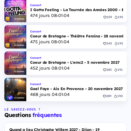
Concert
I Gotta Feeling - La Tournée des Années 2000 - Esp
474
jours
08
:
01
:
03
239
195
+2 autres
Concert
Coeur de Bretagne - Théâtre Femina - 28 novembre 
475
jours
08
:
01
:
03
245
192
+2 autres
Concert
Coeur de Bretagne - L'emc2 - 5 novembre 2027
452
jours
08
:
01
:
03
283
191
+2 autres
Concert
Gael Faye - Aix En Provence - 20 novembre 2027
468
jours
04
:
01
:
03
289
190
+2 autres
LE SAVIEZ-VOUS ?
Questions
fréquentes
Quand a lieu Christophe Willem 2027 - Dijon - 19