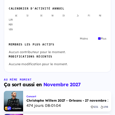
CALENDRIER D'ACTIVITÉ ANNUEL
AOÛT
SEPT.
OCT.
NOV.
DÉC.
JANV.
FÉVR.
MARS
A
LUN
MER
VEN
Moins
Plus
MEMBRES LES PLUS ACTIFS
Aucun contributeur pour le moment.
MODIFICATIONS RÉCENTES
Aucune modification pour le moment.
AU MÊME MOMENT
Ça sort aussi en
Novembre 2027
Concert
Christophe Willem 2027 - Orleans - 27 novembre 202
474
jours
08
:
01
:
03
231
198
+2 autres