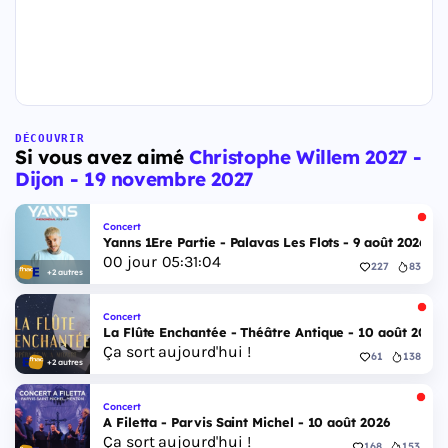
DÉCOUVRIR
Si vous avez aimé
Christophe Willem 2027 -
Dijon - 19 novembre 2027
Concert
Yanns 1Ere Partie - Palavas Les Flots - 9 août 2026
00
jour
05
:
31
:
03
227
83
+2 autres
Concert
La Flûte Enchantée - Théâtre Antique - 10 août 2026
Ça sort aujourd'hui !
61
138
+2 autres
Concert
A Filetta - Parvis Saint Michel - 10 août 2026
Ça sort aujourd'hui !
168
153