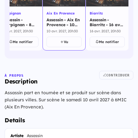
Perpignan
Aix En Provence
Biarritz
St
Assassin -
Assassin - Aix En
Assassin -
As
Perpignan - 8
Provence - 10
Biarritz - 16 avril
Qu
avril 2027
avril 2027
2027
av
8 avr. 2027, 20h30
10 avr. 2027, 20h30
16 avr. 2027, 20h30
24 
Me notifier
Vu
Me notifier
CONTRIBUER
À PROPOS
Description
Assassin part en tournée et se produit sur scène dans
plusieurs villes. Sur scène le samedi 10 avril 2027 à 6MIC
(Aix En Provence).
Details
Artiste
Assassin