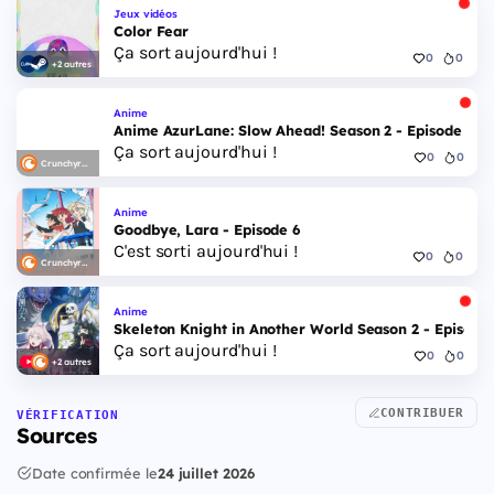
Jeux vidéos
Color Fear
Ça sort aujourd'hui !
0
0
+2 autres
Anime
Anime AzurLane: Slow Ahead! Season 2 - Episode 6
Ça sort aujourd'hui !
0
0
Crunchyroll
Anime
Goodbye, Lara - Episode 6
C'est sorti aujourd'hui !
0
0
Crunchyroll
Anime
Skeleton Knight in Another World Season 2 - Episode 
Ça sort aujourd'hui !
0
0
+2 autres
CONTRIBUER
VÉRIFICATION
Sources
Date confirmée le
24 juillet 2026