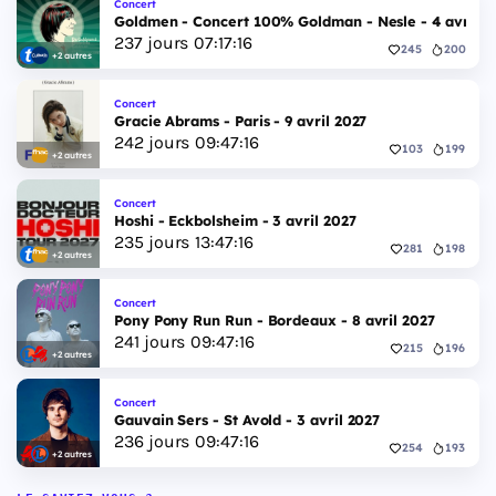
Concert
Goldmen - Concert 100% Goldman - Nesle - 4 avril 2
237
jours
07
:
17
:
15
245
200
+2 autres
Concert
Gracie Abrams - Paris - 9 avril 2027
242
jours
09
:
47
:
15
103
199
+2 autres
Concert
Hoshi - Eckbolsheim - 3 avril 2027
235
jours
13
:
47
:
15
281
198
+2 autres
Concert
Pony Pony Run Run - Bordeaux - 8 avril 2027
241
jours
09
:
47
:
15
215
196
+2 autres
Concert
Gauvain Sers - St Avold - 3 avril 2027
236
jours
09
:
47
:
15
254
193
+2 autres