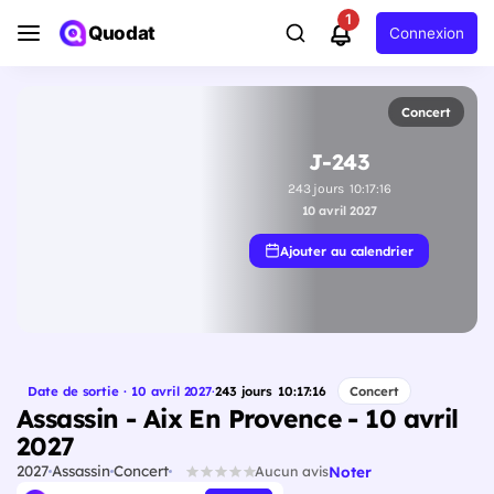
1
Quodat
Connexion
Concert
J-243
243
jours
10
:
17
:
15
10 avril 2027
Ajouter au calendrier
Date de sortie · 10 avril 2027
·
243
jours
10
:
17
:
15
Concert
Assassin - Aix En Provence - 10 avril
2027
2027
Assassin
Concert
Noter
Aucun avis