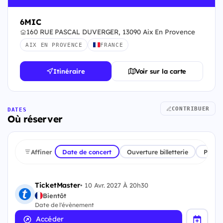
6MIC
160 RUE PASCAL DUVERGER, 13090 Aix En Provence
AIX EN PROVENCE
FRANCE
Itinéraire
Voir sur la carte
CONTRIBUER
DATES
Où réserver
Affiner
Date de concert
Ouverture billetterie
Plate
TicketMaster
•
10 Avr. 2027 À 20h30
Bientôt
Date de l'évènement
Accéder