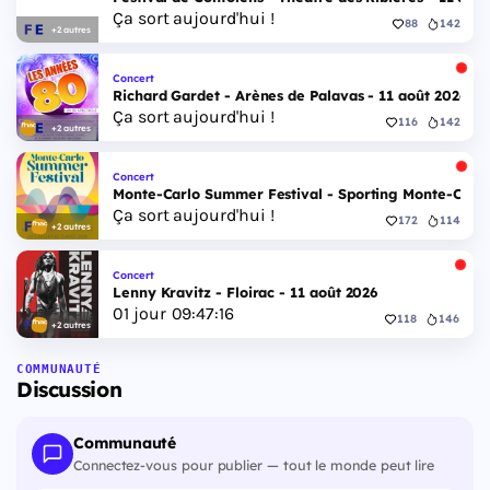
Ça sort aujourd'hui !
88
142
+2 autres
Concert
Richard Gardet - Arènes de Palavas - 11 août 2026
Ça sort aujourd'hui !
116
142
+2 autres
Concert
Monte-Carlo Summer Festival - Sporting Monte-Carlo S
Ça sort aujourd'hui !
172
114
+2 autres
Concert
Lenny Kravitz - Floirac - 11 août 2026
01
jour
09
:
47
:
15
118
146
+2 autres
COMMUNAUTÉ
Discussion
Communauté
Connectez-vous pour publier — tout le monde peut lire