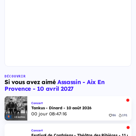
DÉCOUVRIR
Si vous avez aimé
Assassin - Aix En
Provence - 10 avril 2027
Concert
Tankus - Dinard - 10 août 2026
00
jour
08
:
47
:
15
86
191
+2 autres
Concert
Festival de Confolens - Théâtre des Ribières - 11 aoû