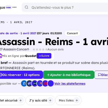
que
new
IMS - 1 AVRIL 2027
ate de sortie · 1 avril 2027
·
237
jours
01
:
31
:
59
Concert
ssassin - Reims - 1 avr
27
Assassin
Concert
Aucun avis
Mis en ligne par
Quodat
Suivre
 bref —
Assassin part en tournée et se produit sur scène dans plusieu
RTONNERIE (Reims).
Où réserver · 12 options
Ajouter à ma bibliothèque
Disc
sponible sur —
Voir les plateformes
llet sécurisé
J'y suis allé
Mes listes