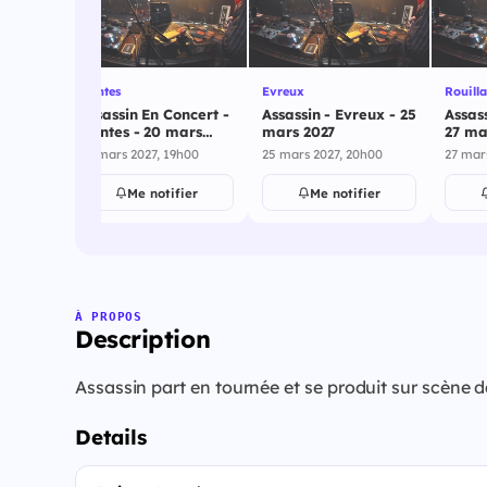
Nantes
Evreux
Rouilla
s - 13
Assassin En Concert -
Assassin - Evreux - 25
Assass
Nantes - 20 mars
mars 2027
27 ma
2027
h00
20 mars 2027, 19h00
25 mars 2027, 20h00
27 mar
ier
Me notifier
Me notifier
À PROPOS
Description
Assassin part en tournée et se produit sur scène d
Details