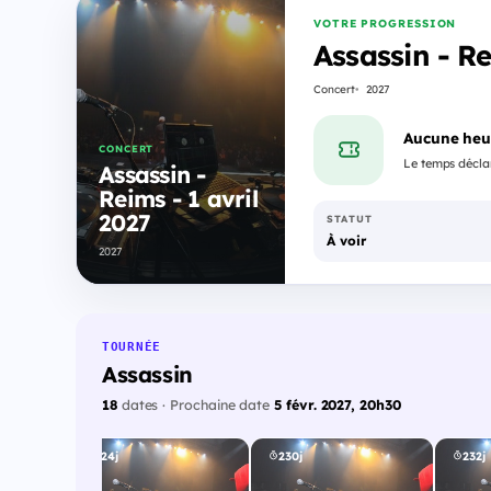
VOTRE PROGRESSION
Assassin - Re
Concert
2027
Aucune heu
CONCERT
Le temps déclar
Assassin -
Reims - 1 avril
2027
STATUT
À voir
2027
TOURNÉE
Assassin
18
dates · Prochaine date
5 févr. 2027, 20h30
224j
230j
232j