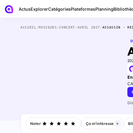
Actus
Bibliothè
Explorer
Catégories
Plateformes
Planning
ACCUEIL
/
MUSIQUES
/
CONCERT
/
AVRIL 2027
/
ASSASSIN - RE
D
A
20
En
CA
Di
Noter
Ça m'intéresse
Bi