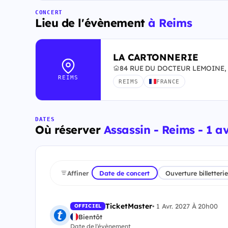
CONCERT
Lieu de l'évènement
à Reims
LA CARTONNERIE
84 RUE DU DOCTEUR LEMOINE, 
REIMS
REIMS
FRANCE
DATES
Où réserver
Assassin - Reims - 1 av
Affiner
Date de concert
Ouverture billetterie
TicketMaster
•
1 Avr. 2027 À 20h00
OFFICIEL
Bientôt
Date de l'évènement