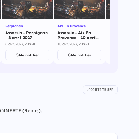
Perpignan
Aix En Provence
Biarritz
Assassin - Perpignan
Assassin - Aix En
Assassin - Biar
- 8 avril 2027
Provence - 10 avril
16 avril 2027
2027
8 avr. 2027, 20h30
10 avr. 2027, 20h30
16 avr. 2027, 20h
Me notifier
Me notifier
Me notif
CONTRIBUER
RTONNERIE (Reims).