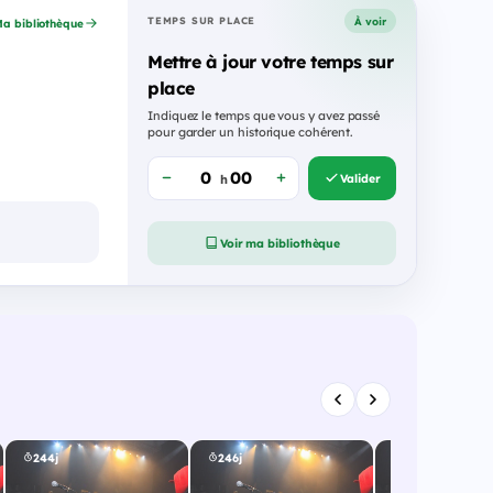
À voir
TEMPS SUR PLACE
a bibliothèque
Mettre à jour votre temps sur
place
Indiquez le temps que vous y avez passé
pour garder un historique cohérent.
Valider
h
Voir ma bibliothèque
244j
246j
252j