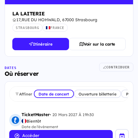
LA LAITERIE
17,RUE DU HOHWALD, 67000 Strasbourg
STRASBOURG
FRANCE
Itinéraire
Voir sur la carte
CONTRIBUER
DATES
Où réserver
Affiner
Date de concert
Ouverture billetterie
Plate
TicketMaster
•
20 Mars 2027 À 19h30
Bientôt
Date de l'évènement
Accéder