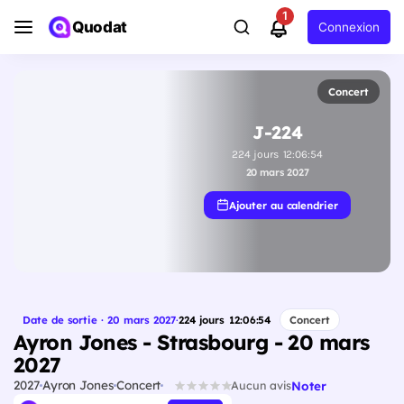
1
Quodat
Connexion
Concert
J-224
224
jours
12
:
06
:
53
20 mars 2027
Ajouter au calendrier
Date de sortie · 20 mars 2027
·
224
jours
12
:
06
:
53
Concert
Ayron Jones - Strasbourg - 20 mars
2027
2027
Ayron Jones
Concert
Noter
Aucun avis