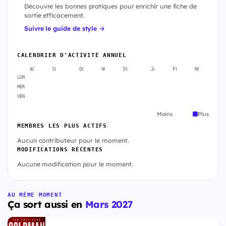
Découvre les bonnes pratiques pour enrichir une fiche de
sortie efficacement.
Suivre le guide de style →
CALENDRIER D'ACTIVITÉ ANNUEL
AOÛT
SEPT.
OCT.
NOV.
DÉC.
JANV.
FÉVR.
MARS
A
LUN
MER
VEN
Moins
Plus
MEMBRES LES PLUS ACTIFS
Aucun contributeur pour le moment.
MODIFICATIONS RÉCENTES
Aucune modification pour le moment.
AU MÊME MOMENT
Ça sort aussi en
Mars 2027