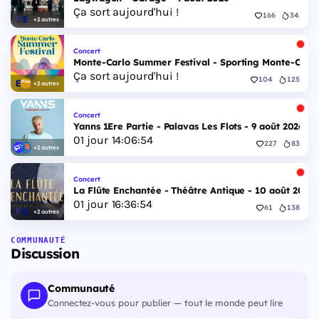
Ça sort aujourd'hui !
166
34
+2 autres
Concert
Monte-Carlo Summer Festival - Sporting Monte-Carlo S
Ça sort aujourd'hui !
104
125
+2 autres
Concert
Yanns 1Ere Partie - Palavas Les Flots - 9 août 2026
01
jour
14
:
06
:
53
227
83
+2 autres
Concert
La Flûte Enchantée - Théâtre Antique - 10 août 2026
01
jour
16
:
36
:
53
61
138
+2 autres
COMMUNAUTÉ
Discussion
Communauté
Connectez-vous pour publier — tout le monde peut lire