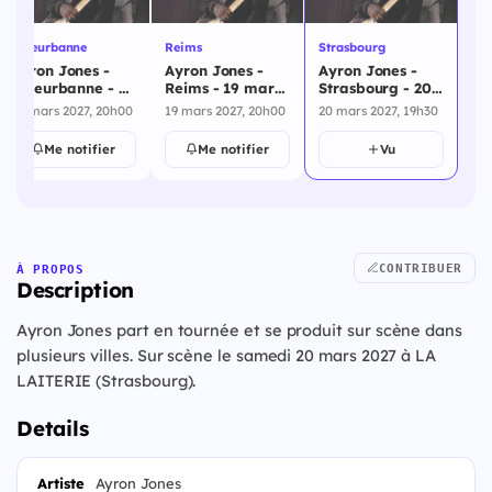
Villeurbanne
Reims
Strasbourg
Ayron Jones -
Ayron Jones -
Ayron Jones -
Villeurbanne - 18
Reims - 19 mars
Strasbourg - 20
mars 2027
2027
mars 2027
18 mars 2027, 20h00
19 mars 2027, 20h00
20 mars 2027, 19h30
Me notifier
Me notifier
Vu
CONTRIBUER
À PROPOS
Description
Ayron Jones part en tournée et se produit sur scène dans
plusieurs villes. Sur scène le samedi 20 mars 2027 à LA
LAITERIE (Strasbourg).
Details
Artiste
Ayron Jones