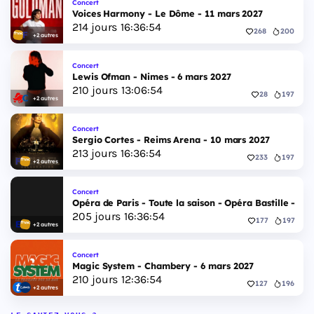
Concert
Voices Harmony - Le Dôme - 11 mars 2027
214
jours
16
:
36
:
53
268
200
+2 autres
Concert
Lewis Ofman - Nimes - 6 mars 2027
210
jours
13
:
06
:
53
28
197
+2 autres
Concert
Sergio Cortes - Reims Arena - 10 mars 2027
213
jours
16
:
36
:
53
233
197
+2 autres
Concert
Opéra de Paris - Toute la saison - Opéra Bastille - 2 
205
jours
16
:
36
:
53
177
197
+2 autres
Concert
Magic System - Chambery - 6 mars 2027
210
jours
12
:
36
:
53
127
196
+2 autres