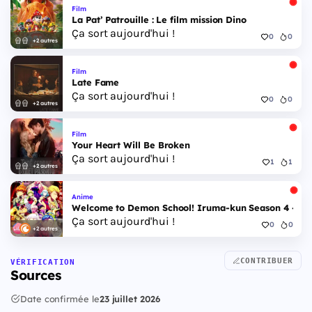
Film
La Pat’ Patrouille : Le film mission Dino
Ça sort aujourd'hui !
0
0
+2 autres
Film
Late Fame
Ça sort aujourd'hui !
0
0
+2 autres
Film
Your Heart Will Be Broken
Ça sort aujourd'hui !
1
1
+2 autres
Anime
Welcome to Demon School! Iruma-kun Season 4 - Epi
Ça sort aujourd'hui !
0
0
+2 autres
CONTRIBUER
VÉRIFICATION
Sources
Date confirmée le
23 juillet 2026