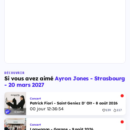
DÉCOUVRIR
Si vous avez aimé
Ayron Jones - Strasbourg
- 20 mars 2027
Concert
Patrick Fiori - Saint Geniez D' Olt - 8 août 2026
00
jour
12
:
36
:
53
139
117
+2 autres
Concert
Lagwagon - Garage - 9 août 2026