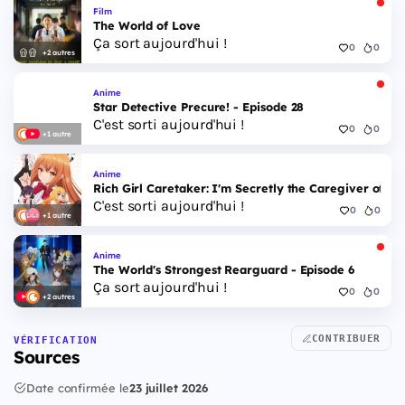
Film
The World of Love
Ça sort aujourd'hui !
0
0
+2 autres
Anime
Star Detective Precure! - Episode 28
C'est sorti aujourd'hui !
0
0
+1 autre
Anime
Rich Girl Caretaker: I'm Secretly the Caregiver of the
C'est sorti aujourd'hui !
0
0
+1 autre
Anime
The World's Strongest Rearguard - Episode 6
Ça sort aujourd'hui !
0
0
+2 autres
CONTRIBUER
VÉRIFICATION
Sources
Date confirmée le
23 juillet 2026