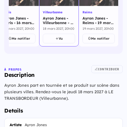
Paris
Villeurbanne
Reims
St
Ayron Jones -
Ayron Jones -
Ayron Jones -
Ay
Paris - 16 mars
Villeurbanne - 18
Reims - 19 mars
St
2027
mars 2027
2027
ma
16 mars 2027, 20h00
18 mars 2027, 20h00
19 mars 2027, 20h00
20
Me notifier
Vu
Me notifier
CONTRIBUER
À PROPOS
Description
Ayron Jones part en tournée et se produit sur scène dans
plusieurs villes. Rendez-vous le jeudi 18 mars 2027 à LE
TRANSBORDEUR (Villeurbanne).
Details
Artiste
Ayron Jones