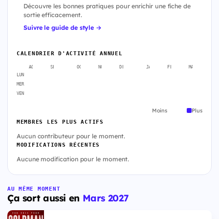
Découvre les bonnes pratiques pour enrichir une fiche de
sortie efficacement.
Suivre le guide de style →
CALENDRIER D'ACTIVITÉ ANNUEL
AOÛT
SEPT.
OCT.
NOV.
DÉC.
JANV.
FÉVR.
MARS
A
LUN
MER
VEN
Moins
Plus
MEMBRES LES PLUS ACTIFS
Aucun contributeur pour le moment.
MODIFICATIONS RÉCENTES
Aucune modification pour le moment.
AU MÊME MOMENT
Ça sort aussi en
Mars 2027