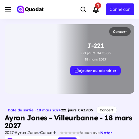
1
Quodat
Connexion
Concert
J-221
221
jours
04
:
19
:
04
18 mars 2027
Ajouter au calendrier
Date de sortie · 18 mars 2027
·
221
jours
04
:
19
:
04
Concert
Ayron Jones - Villeurbanne - 18 mars
2027
2027
Ayron Jones
Concert
Noter
Aucun avis