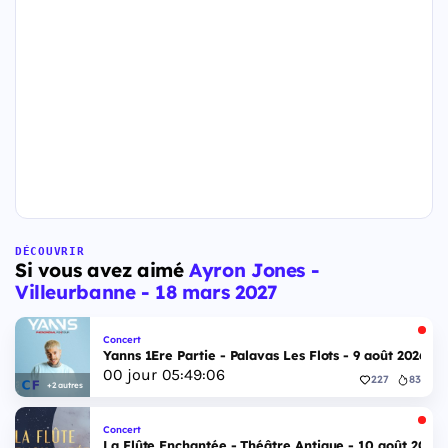
DÉCOUVRIR
Si vous avez aimé
Ayron Jones -
Villeurbanne - 18 mars 2027
Concert
Yanns 1Ere Partie - Palavas Les Flots - 9 août 2026
00
jour
05
:
49
:
05
227
83
+2 autres
Concert
La Flûte Enchantée - Théâtre Antique - 10 août 2026