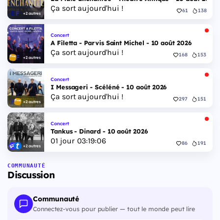
Ça sort aujourd'hui !
61
138
+2 autres
Concert
A Filetta - Parvis Saint Michel - 10 août 2026
Ça sort aujourd'hui !
168
153
+2 autres
Concert
I Messageri - Scéléné - 10 août 2026
Ça sort aujourd'hui !
297
151
+2 autres
Concert
Tankus - Dinard - 10 août 2026
01
jour
03
:
19
:
04
86
191
+2 autres
COMMUNAUTÉ
Discussion
Communauté
Connectez-vous pour publier — tout le monde peut lire