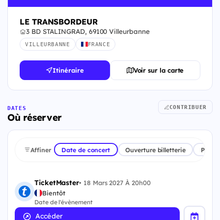
LE TRANSBORDEUR
3 BD STALINGRAD, 69100 Villeurbanne
VILLEURBANNE
FRANCE
Itinéraire
Voir sur la carte
CONTRIBUER
DATES
Où réserver
Affiner
Date de concert
Ouverture billetterie
Plate
TicketMaster
•
18 Mars 2027 À 20h00
Bientôt
Date de l'évènement
Accéder