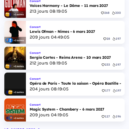
Concert
Voices Harmony - Le Dôme - 11 mars 2027
213
jours
08
:
19
:
04
268
200
+2 autres
Concert
Lewis Ofman - Nimes - 6 mars 2027
209
jours
04
:
49
:
04
28
197
+2 autres
Concert
Sergio Cortes - Reims Arena - 10 mars 2027
212
jours
08
:
19
:
04
233
197
+2 autres
Concert
Opéra de Paris - Toute la saison - Opéra Bastille - 2 
204
jours
08
:
19
:
04
177
197
+2 autres
Concert
Magic System - Chambery - 6 mars 2027
209
jours
04
:
19
:
04
127
196
+2 autres