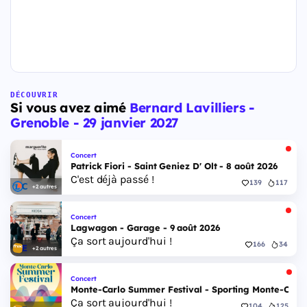
DÉCOUVRIR
Si vous avez aimé
Bernard Lavilliers -
Grenoble - 29 janvier 2027
Concert
Patrick Fiori - Saint Geniez D' Olt - 8 août 2026
C'est déjà passé !
139
117
+2 autres
Concert
Lagwagon - Garage - 9 août 2026
Ça sort aujourd'hui !
166
34
+2 autres
Concert
Monte-Carlo Summer Festival - Sporting Monte-Carlo S
Ça sort aujourd'hui !
104
125