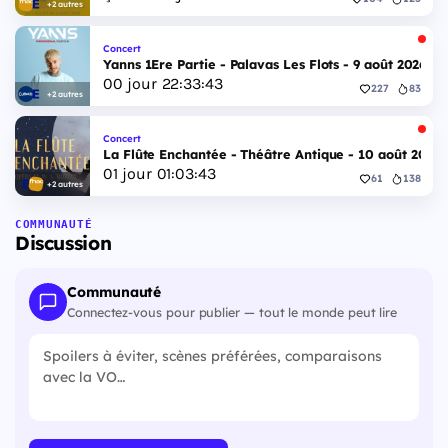
+2 autres
Concert
Yanns 1Ere Partie - Palavas Les Flots - 9 août 2026
00
jour
22
:
33
:
42
227
83
+2 autres
Concert
La Flûte Enchantée - Théâtre Antique - 10 août 2026
01
jour
01
:
03
:
42
61
138
+2 autres
COMMUNAUTÉ
Discussion
Communauté
Connectez-vous pour publier — tout le monde peut lire