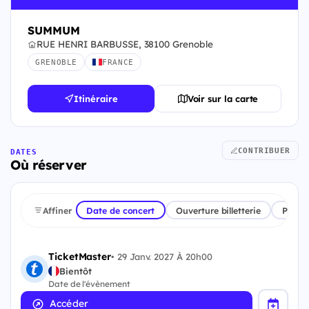
SUMMUM
RUE HENRI BARBUSSE, 38100 Grenoble
GRENOBLE
FRANCE
Itinéraire
Voir sur la carte
CONTRIBUER
DATES
Où réserver
Affiner
Date de concert
Ouverture billetterie
Plate
TicketMaster
•
29 Janv. 2027 À 20h00
Bientôt
Date de l'évènement
Accéder