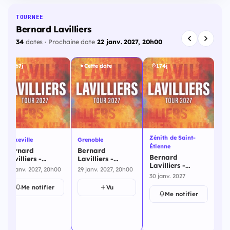
TOURNÉE
Bernard Lavilliers
34
dates · Prochaine date
22 janv. 2027, 20h00
167j
Cette date
174j
Zénith de Saint-
Maxeville
Grenoble
Bre
Étienne
Bernard
Bernard
Be
Bernard
Lavilliers -
Lavilliers -
La
Lavilliers -
Maxeville - 23
Grenoble - 29
- 
23 janv. 2027, 20h00
29 janv. 2027, 20h00
4 f
Zénith de Saint-
janvier 2027
janvier 2027
30 janv. 2027
Étienne - 30
Me notifier
Vu
janvier 2027
Me notifier