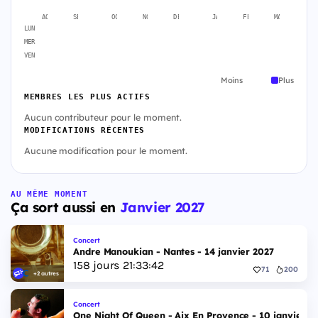
AOÛT
SEPT.
OCT.
NOV.
DÉC.
JANV.
FÉVR.
MARS
A
LUN
MER
VEN
Moins
Plus
MEMBRES LES PLUS ACTIFS
Aucun contributeur pour le moment.
MODIFICATIONS RÉCENTES
Aucune modification pour le moment.
AU MÊME MOMENT
Ça sort aussi en
Janvier 2027
Concert
Andre Manoukian - Nantes - 14 janvier 2027
158
jours
21
:
33
:
41
71
200
+2 autres
Concert
One Night Of Queen - Aix En Provence - 10 janvier 2