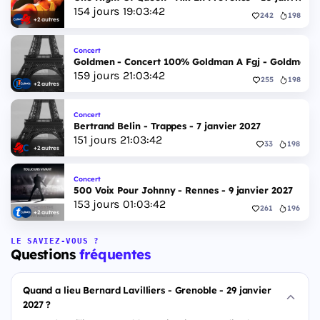
154
jours
19
:
03
:
41
242
198
+2 autres
Concert
Goldmen - Concert 100% Goldman A Fgj - Goldmen - 
159
jours
21
:
03
:
41
255
198
+2 autres
Concert
Bertrand Belin - Trappes - 7 janvier 2027
151
jours
21
:
03
:
41
33
198
+2 autres
Concert
500 Voix Pour Johnny - Rennes - 9 janvier 2027
153
jours
01
:
03
:
41
261
196
+2 autres
LE SAVIEZ-VOUS ?
Questions
fréquentes
Quand a lieu Bernard Lavilliers - Grenoble - 29 janvier
2027 ?