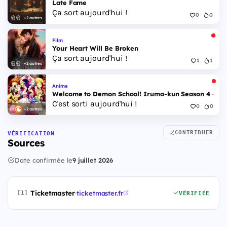
Late Fame
Ça sort aujourd'hui !
0
0
+2 autres
Film
Your Heart Will Be Broken
Ça sort aujourd'hui !
1
1
+2 autres
Anime
Welcome to Demon School! Iruma-kun Season 4 - Epi
C'est sorti aujourd'hui !
0
0
+2 autres
CONTRIBUER
VÉRIFICATION
Sources
Date confirmée le
9 juillet 2026
Ticketmaster
·
ticketmaster.fr
[1]
VÉRIFIÉE