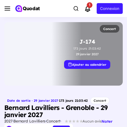
1
Quodat
Connexion
Concert
J-174
173
jours
21
:
03
:
41
29 janvier 2027
Ajouter au calendrier
Date de sortie · 29 janvier 2027
·
173
jours
21
:
03
:
41
Concert
Bernard Lavilliers - Grenoble - 29
janvier 2027
2027
Bernard Lavilliers
Concert
Noter
Aucun avis