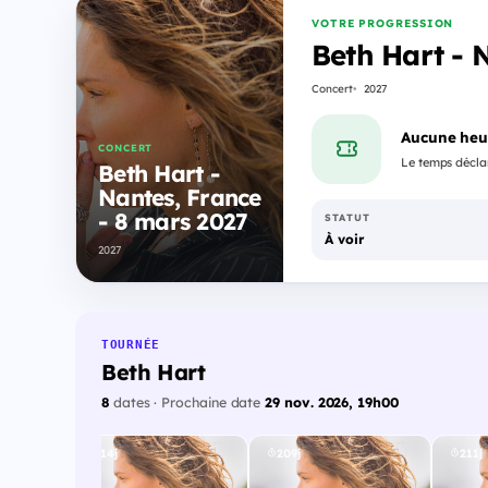
VOTRE PROGRESSION
Beth Hart - 
Concert
2027
Aucune heu
CONCERT
Le temps déclar
Beth Hart -
Nantes, France
- 8 mars 2027
STATUT
À voir
2027
TOURNÉE
Beth Hart
8
dates · Prochaine date
29 nov. 2026, 19h00
114j
209j
211j