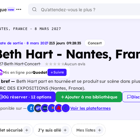
que
new
NTES, FRANCE - 8 MARS 2027
ate de sortie · 8 mars 2027
·
213
jours
09
:
28
:
34
Concert
Beth Hart - Nantes, Fra
27
Beth Hart
Concert
Aucun avis
Mis en ligne par
Quodat
Suivre
 bref —
Beth Hart part en tournée et se produit sur scène dans plus
RC DES EXPOSITIONS (Nantes, France).
Où réserver · 12 options
Ajouter à ma bibliothèque
Disc
sponible sur —
Voir les plateformes
llet sécurisé
J'y suis allé
Mes listes