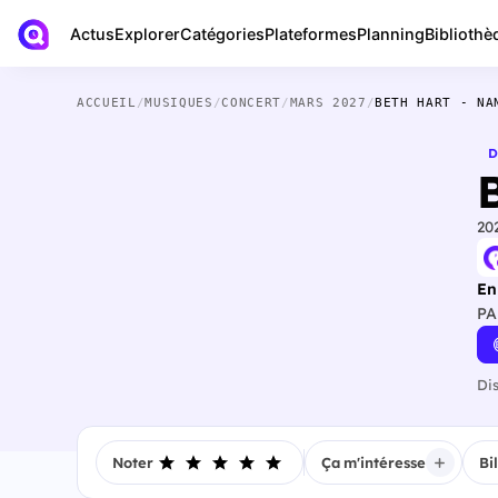
Actus
Bibliothè
Explorer
Catégories
Plateformes
Planning
ACCUEIL
/
MUSIQUES
/
CONCERT
/
MARS 2027
/
BETH HART - NA
D
20
En
PA
Di
Noter
Ça m'intéresse
Bi