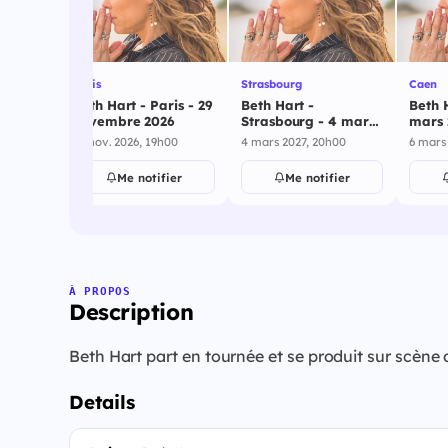
Paris
Strasbourg
Caen
Beth Hart - Paris - 29
Beth Hart -
Beth 
novembre 2026
Strasbourg - 4 mars
mars 
2027
29 nov. 2026, 19h00
4 mars 2027, 20h00
6 mars
Me notifier
Me notifier
À PROPOS
Description
Beth Hart part en tournée et se produit sur scèn
Details