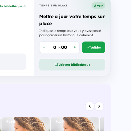
À voir
TEMPS SUR PLACE
a bibliothèque
Mettre à jour votre temps sur
place
Indiquez le temps que vous y avez passé
pour garder un historique cohérent.
Valider
h
Voir ma bibliothèque
218j
220j
222j