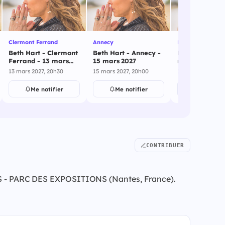
Clermont Ferrand
Annecy
Nice
Beth Hart - Clermont
Beth Hart - Annecy -
Beth Hart - Ni
Ferrand - 13 mars
15 mars 2027
mars 2027
2027
13 mars 2027, 20h30
15 mars 2027, 20h00
17 mars 2027, 20
Me notifier
Me notifier
Me notif
CONTRIBUER
 LAPS - PARC DES EXPOSITIONS (Nantes, France).