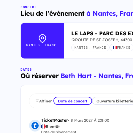
CONCERT
Lieu de l'évènement
à Nantes, Fra
LE LAPS - PARC DES 
ROUTE DE ST JOSEPH, 44300 
NANTES, FRANCE
NANTES, FRANCE
FRANCE
DATES
Où réserver
Beth Hart - Nantes, F
Affiner
Date de concert
Ouverture billetterie
TicketMaster
•
8 Mars 2027 À 20h00
Bientôt
Date de l'évènement