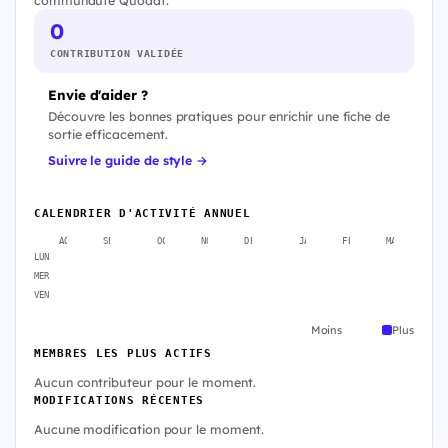
0
CONTRIBUTION VALIDÉE
Envie d'aider ?
Découvre les bonnes pratiques pour enrichir une fiche de
sortie efficacement.
Suivre le guide de style →
CALENDRIER D'ACTIVITÉ ANNUEL
AOÛT
SEPT.
OCT.
NOV.
DÉC.
JANV.
FÉVR.
MARS
A
LUN
MER
VEN
Moins
Plus
MEMBRES LES PLUS ACTIFS
Aucun contributeur pour le moment.
MODIFICATIONS RÉCENTES
Aucune modification pour le moment.