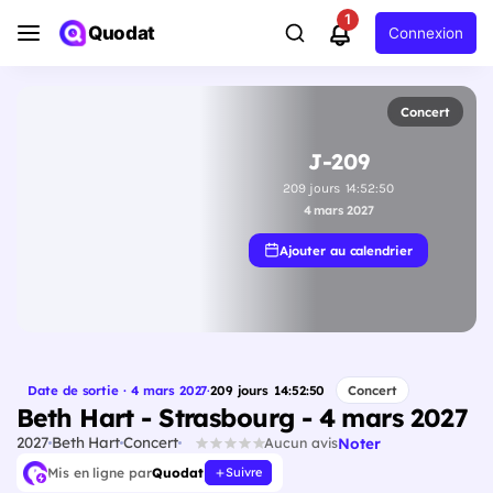
1
Quodat
Connexion
Concert
J-209
209
jours
14
:
52
:
49
4 mars 2027
Ajouter au calendrier
Date de sortie · 4 mars 2027
·
209
jours
14
:
52
:
49
Concert
Beth Hart - Strasbourg - 4 mars 2027
2027
Beth Hart
Concert
Noter
Aucun avis
Mis en ligne par
Quodat
Suivre