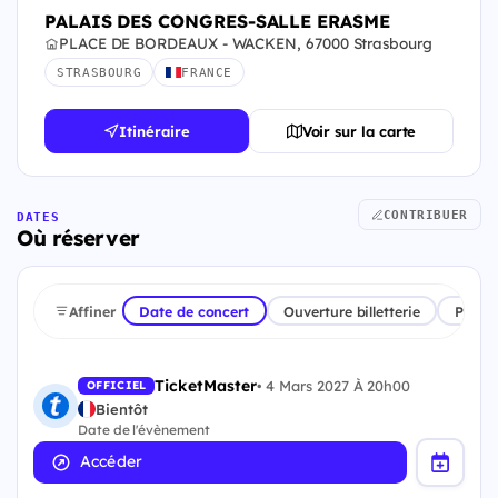
PALAIS DES CONGRES-SALLE ERASME
PLACE DE BORDEAUX - WACKEN, 67000 Strasbourg
STRASBOURG
FRANCE
Itinéraire
Voir sur la carte
CONTRIBUER
DATES
Où réserver
Affiner
Date de concert
Ouverture billetterie
Plate
TicketMaster
•
4 Mars 2027 À 20h00
OFFICIEL
Bientôt
Date de l'évènement
Accéder