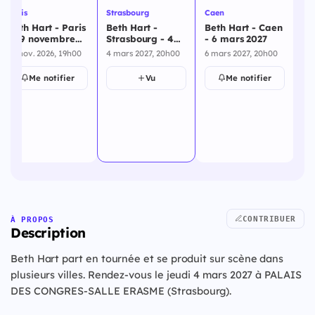
Paris
Strasbourg
Caen
Na
Beth Hart - Paris
Beth Hart -
Beth Hart - Caen
Be
- 29 novembre
Strasbourg - 4
- 6 mars 2027
Na
2026
mars 2027
8 
29 nov. 2026, 19h00
4 mars 2027, 20h00
6 mars 2027, 20h00
8 
Me notifier
Vu
Me notifier
CONTRIBUER
À PROPOS
Description
Beth Hart part en tournée et se produit sur scène dans
plusieurs villes. Rendez-vous le jeudi 4 mars 2027 à PALAIS
DES CONGRES-SALLE ERASME (Strasbourg).