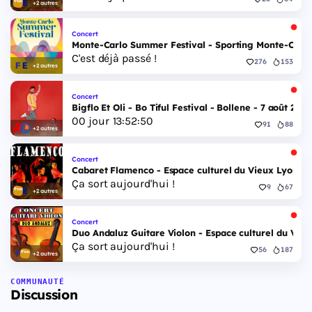
+2 autres
Concert
Monte-Carlo Summer Festival - Sporting Monte-Carlo S
C'est déjà passé !
276
153
+2 autres
Concert
Bigflo Et Oli - Bo Tiful Festival - Bollene - 7 août 2026
00
jour
13
:
52
:
49
91
88
+2 autres
Concert
Cabaret Flamenco - Espace culturel du Vieux Lyon - 
Ça sort aujourd'hui !
9
67
+2 autres
Concert
Duo Andaluz Guitare Violon - Espace culturel du Vieu
Ça sort aujourd'hui !
56
187
+2 autres
COMMUNAUTÉ
Discussion