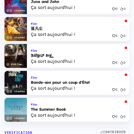
June and John
Ça sort aujourd'hui !
0
0
+2 autres
Film
落凡尘
Ça sort aujourd'hui !
0
0
+2 autres
Film
ಡಿಟೆಕ್ವೀವ್ ತೀಕ್ಷ್ಣ
Ça sort aujourd'hui !
0
0
PVR Cinemas
Film
Bande-son pour un coup d'État
Ça sort aujourd'hui !
0
0
+2 autres
Film
The Summer Book
Ça sort aujourd'hui !
0
0
+2 autres
CONTRIBUER
VÉRIFICATION