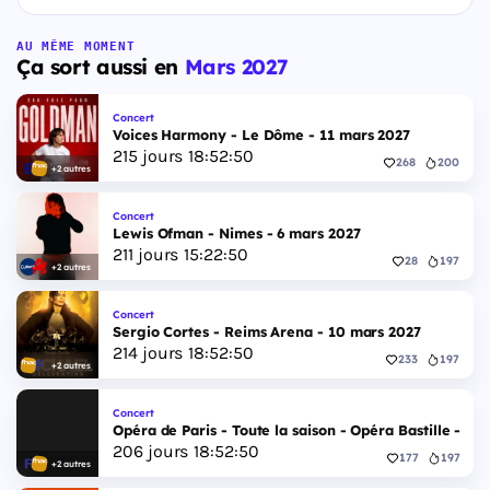
AU MÊME MOMENT
Ça sort aussi en
Mars 2027
Concert
Voices Harmony - Le Dôme - 11 mars 2027
215
jours
18
:
52
:
49
268
200
+2 autres
Concert
Lewis Ofman - Nimes - 6 mars 2027
211
jours
15
:
22
:
49
28
197
+2 autres
Concert
Sergio Cortes - Reims Arena - 10 mars 2027
214
jours
18
:
52
:
49
233
197
+2 autres
Concert
Opéra de Paris - Toute la saison - Opéra Bastille - 2 
206
jours
18
:
52
:
49
177
197
+2 autres