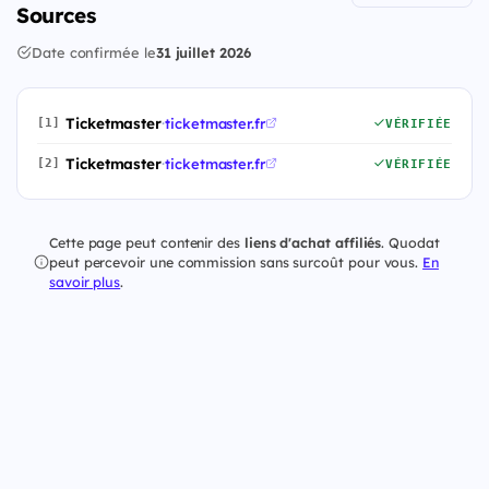
Sources
Date confirmée le
31 juillet 2026
Ticketmaster
·
ticketmaster.fr
[1]
VÉRIFIÉE
Ticketmaster
·
ticketmaster.fr
[2]
VÉRIFIÉE
Cette page peut contenir des
liens d'achat affiliés
. Quodat
peut percevoir une commission sans surcoût pour vous.
En
savoir plus
.