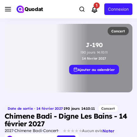
1
Quodat
Connexion
Concert
J-190
190
jours
14
:
10
:
10
14 février 2027
Ajouter au calendrier
Date de sortie · 14 février 2027
·
190
jours
14
:
10
:
10
Concert
Chimene Badi - Digne Les Bains - 14
février 2027
2027
Chimene Badi
Concert
Noter
Aucun avis