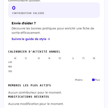
communauté Quodat.
0
CONTRIBUTION VALIDÉE
Envie d'aider ?
Découvre les bonnes pratiques pour enrichir une fiche de
sortie efficacement.
Suivre le guide de style →
CALENDRIER D'ACTIVITÉ ANNUEL
AOÛT
SEPT.
OCT.
NOV.
DÉC.
JANV.
FÉVR.
MARS
A
LUN
MER
VEN
Moins
Plus
MEMBRES LES PLUS ACTIFS
Aucun contributeur pour le moment.
MODIFICATIONS RÉCENTES
Aucune modification pour le moment.