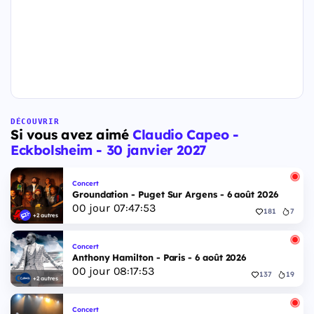
DÉCOUVRIR
Si vous avez aimé
Claudio Capeo -
Eckbolsheim - 30 janvier 2027
Concert
Groundation - Puget Sur Argens - 6 août 2026
00
jour
07
:
47
:
52
181
7
+2 autres
Concert
Anthony Hamilton - Paris - 6 août 2026
00
jour
08
:
17
:
52
137
19
+2 autres
Concert