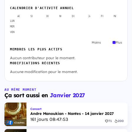
CALENDRIER D'ACTIVITÉ ANNUEL
AOÛT
SEPT.
OCT.
NOV.
DÉC.
JANV.
FÉVR.
MARS
A
LUN
MER
VEN
Moins
Plus
MEMBRES LES PLUS ACTIFS
Aucun contributeur pour le moment.
MODIFICATIONS RÉCENTES
Aucune modification pour le moment.
AU MÊME MOMENT
Ça sort aussi en
Janvier 2027
Concert
Andre Manoukian - Nantes - 14 janvier 2027
161
jours
08
:
47
:
52
71
200
+2 autres