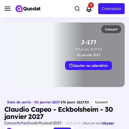
1
Quodat
Connexion
Concert
J-177
176
jours
12
:
17
:
52
30 janvier 2027
Ajouter au calendrier
Date de sortie · 30 janvier 2027
·
176
jours
12
:
17
:
52
Concert
Claudio Capeo - Eckbolsheim - 30
janvier 2027
Concerts
Festivals
Musical
2027
Noter
Aucun avis