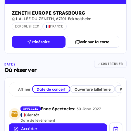
ZENITH EUROPE STRASBOURG
1 ALLÉE DU ZÉNITH, 67201 Eckbolsheim
ECKBOLSHEIM
FRANCE
Itinéraire
Voir sur la carte
CONTRIBUER
DATES
Où réserver
Affiner
Date de concert
Ouverture billetterie
Plate
Fnac Spectacles
•
30 Janv. 2027
OFFICIEL
Bientôt
Date de l'évènement
Accéder