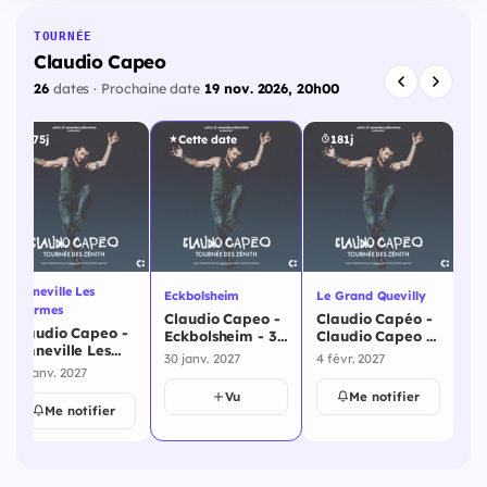
TOURNÉE
Claudio Capeo
26
dates · Prochaine date
19 nov. 2026, 20h00
175j
Cette date
181j
Amneville Les
Eckbolsheim
Le Grand Quevilly
Or
Thermes
Claudio Capeo -
Claudio Capéo -
Cl
Claudio Capeo -
Eckbolsheim - 30
Claudio Capeo -
Or
Amneville Les
janvier 2027
Le Grand
fé
30 janv. 2027
4 févr. 2027
5 f
Thermes - 29
Quevilly - 4
29 janv. 2027
janvier 2027
février 2027
Vu
Me notifier
Me notifier