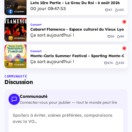
Leto 1Ere Partie - Le Grau Du Roi - 6 août 2026
00
jour
09
:
47
:
52
47
103
+2 autres
Concert
Cabaret Flamenco - Espace culturel du Vieux Lyon - 
Ça sort aujourd'hui !
26
84
+2 autres
Concert
Monte-Carlo Summer Festival - Sporting Monte-Carlo S
Ça sort aujourd'hui !
276
153
+2 autres
COMMUNAUTÉ
Discussion
Communauté
Connectez-vous pour publier — tout le monde peut lire