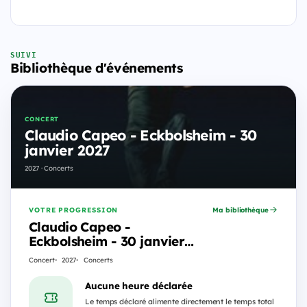
SUIVI
Bibliothèque d'événements
CONCERT
Claudio Capeo - Eckbolsheim - 30
janvier 2027
2027 · Concerts
VOTRE PROGRESSION
Ma bibliothèque
Claudio Capeo -
Eckbolsheim - 30 janvier
2027
Concert
2027
Concerts
Aucune heure déclarée
Le temps déclaré alimente directement le temps total