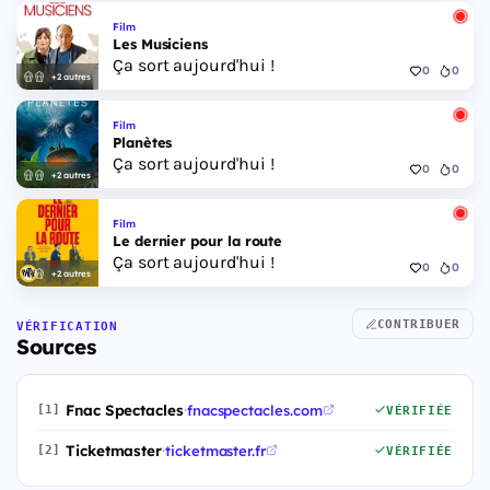
Film
Les Musiciens
Ça sort aujourd'hui !
0
0
+2 autres
Film
Planètes
Ça sort aujourd'hui !
0
0
+2 autres
Film
Le dernier pour la route
Ça sort aujourd'hui !
0
0
+2 autres
CONTRIBUER
VÉRIFICATION
Sources
Fnac Spectacles
·
fnacspectacles.com
[1]
VÉRIFIÉE
Ticketmaster
·
ticketmaster.fr
[2]
VÉRIFIÉE