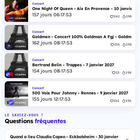
Concert
One Night Of Queen - Aix En Provence - 10 janvier 2
157
jours
06
:
17
:
52
242
198
+2 autres
Concert
Goldmen - Concert 100% Goldman A Fgj - Goldmen - 
162
jours
08
:
17
:
52
255
198
+2 autres
Concert
Bertrand Belin - Trappes - 7 janvier 2027
154
jours
08
:
17
:
52
33
198
+2 autres
Concert
500 Voix Pour Johnny - Rennes - 9 janvier 2027
155
jours
12
:
17
:
52
261
196
+2 autres
LE SAVIEZ-VOUS ?
Questions
fréquentes
Quand a lieu Claudio Capeo - Eckbolsheim - 30 janvier