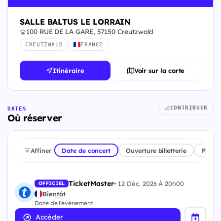
SALLE BALTUS LE LORRAIN
100 RUE DE LA GARE, 57150 Creutzwald
CREUTZWALD
FRANCE
Itinéraire
Voir sur la carte
CONTRIBUER
DATES
Où réserver
Affiner
Date de concert
Ouverture billetterie
Plate
TicketMaster
•
12 Déc. 2026 À 20h00
OFFICIEL
Bientôt
Date de l'évènement
Accéder