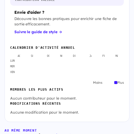
Envie d'aider ?
Découvre les bonnes pratiques pour enrichir une fiche de
sortie efficacement.
Suivre le guide de style →
CALENDRIER D'ACTIVITÉ ANNUEL
AOÛT
SEPT.
OCT.
NOV.
DÉC.
JANV.
FÉVR.
MARS
A
LUN
MER
VEN
Moins
Plus
MEMBRES LES PLUS ACTIFS
Aucun contributeur pour le moment.
MODIFICATIONS RÉCENTES
Aucune modification pour le moment.
AU MÊME MOMENT