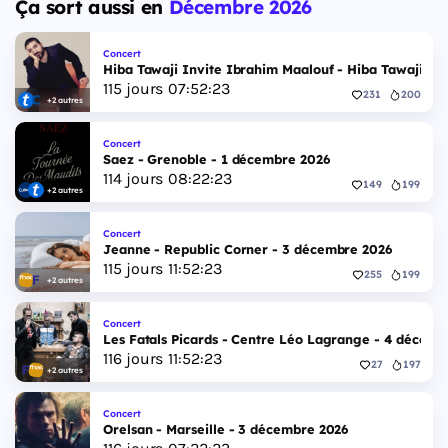
Ça sort aussi en
Décembre 2026
Concert
Hiba Tawaji Invite Ibrahim Maalouf - Hiba Tawaji & 
115
jours
07
:
52
:
22
231
200
+2 autres
Concert
Saez - Grenoble - 1 décembre 2026
114
jours
08
:
22
:
22
149
199
+2 autres
Concert
Jeanne - Republic Corner - 3 décembre 2026
115
jours
11
:
52
:
22
255
199
+2 autres
Concert
Les Fatals Picards - Centre Léo Lagrange - 4 décemb
116
jours
11
:
52
:
22
27
197
+2 autres
Concert
Orelsan - Marseille - 3 décembre 2026