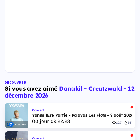
DÉCOUVRIR
Si vous avez aimé
Danakil - Creutzwald - 12
décembre 2026
Concert
Yanns 1Ere Partie - Palavas Les Flots - 9 août 2026
00
jour
09
:
22
:
22
227
83
+2 autres
Concert