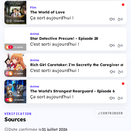
Film
The World of Love
Ça sort aujourd'hui !
0
0
+2 autres
Anime
Star Detective Precure! - Episode 28
C'est sorti aujourd'hui !
0
0
+1 autre
Anime
Rich Girl Caretaker: I'm Secretly the Caregiver of the
C'est sorti aujourd'hui !
0
0
+1 autre
Anime
The World's Strongest Rearguard - Episode 6
Ça sort aujourd'hui !
0
0
+2 autres
CONTRIBUER
VÉRIFICATION
Sources
Date confirmée le
31 juillet 2026