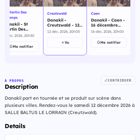
St Martin Des
Creutzwald
Caen
Par
Champs
Danakil -
Danakil - Caen -
Da
Danakil - St
Creutzwald - 12
16 décembre
19
Martin Des
décembre 2026
2026
20
12 déc. 2026, 20h00
16 déc. 2026, 20h00
19 
Champs - 5
5 déc. 2026, 20h30
décembre 2026
Vu
Me notifier
Me notifier
CONTRIBUER
À PROPOS
Description
Danakil part en tournée et se produit sur scène dans
plusieurs villes. Rendez-vous le samedi 12 décembre 2026 à
SALLE BALTUS LE LORRAIN (Creutzwald).
Details