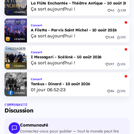
La Flûte Enchantée - Théâtre Antique - 10 août 2026
Ça sort aujourd'hui !
61
138
+2 autres
Concert
A Filetta - Parvis Saint Michel - 10 août 2026
Ça sort aujourd'hui !
168
153
+2 autres
Concert
I Messageri - Scéléné - 10 août 2026
Ça sort aujourd'hui !
297
151
+2 autres
Concert
Tankus - Dinard - 10 août 2026
01
jour
06
:
52
:
22
86
191
+2 autres
COMMUNAUTÉ
Discussion
Communauté
Connectez-vous pour publier — tout le monde peut lire