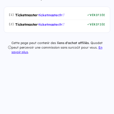
Ticketmaster
·
ticketmaster.fr
[1]
VÉRIFIÉE
Ticketmaster
·
ticketmaster.fr
[2]
VÉRIFIÉE
Cette page peut contenir des
liens d'achat affiliés
. Quodat
peut percevoir une commission sans surcoût pour vous.
En
savoir plus
.