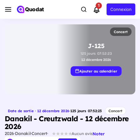
1
Quodat
Connexion
Concert
J-125
125
jours
07
:
52
:
22
12 décembre 2026
Ajouter au calendrier
Date de sortie · 12 décembre 2026
·
125
jours
07
:
52
:
22
Concert
Danakil - Creutzwald - 12 décembre
2026
2026
Danakil
Concert
Noter
Aucun avis