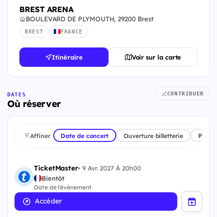
BREST ARENA
BOULEVARD DE PLYMOUTH, 29200 Brest
BREST
FRANCE
Itinéraire
Voir sur la carte
CONTRIBUER
DATES
Où réserver
Affiner
Date de concert
Ouverture billetterie
Plate
TicketMaster
•
9 Avr. 2027 À 20h00
Bientôt
Date de l'évènement
Accéder