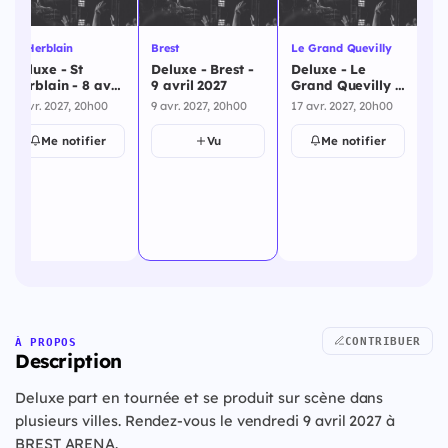
St Herblain
Brest
Le Grand Quevilly
Sa
Deluxe - St
Deluxe - Brest -
Deluxe - Le
De
Herblain - 8 avril
9 avril 2027
Grand Quevilly -
Sa
2027
17 avril 2027
av
8 avr. 2027, 20h00
9 avr. 2027, 20h00
17 avr. 2027, 20h00
22 
Me notifier
Vu
Me notifier
CONTRIBUER
À PROPOS
Description
Deluxe part en tournée et se produit sur scène dans
plusieurs villes. Rendez-vous le vendredi 9 avril 2027 à
BREST ARENA.