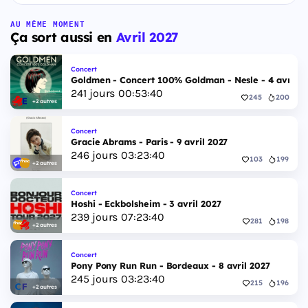
AU MÊME MOMENT
Ça sort aussi en
Avril 2027
Concert
Goldmen - Concert 100% Goldman - Nesle - 4 avril 2
241
jours
00
:
53
:
40
245
200
+2 autres
Concert
Gracie Abrams - Paris - 9 avril 2027
246
jours
03
:
23
:
40
103
199
+2 autres
Concert
Hoshi - Eckbolsheim - 3 avril 2027
239
jours
07
:
23
:
40
281
198
+2 autres
Concert
Pony Pony Run Run - Bordeaux - 8 avril 2027
245
jours
03
:
23
:
40
215
196
+2 autres