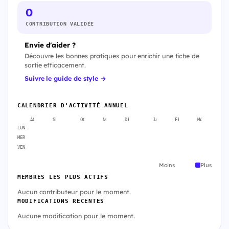
0
CONTRIBUTION VALIDÉE
Envie d'aider ?
Découvre les bonnes pratiques pour enrichir une fiche de
sortie efficacement.
Suivre le guide de style →
CALENDRIER D'ACTIVITÉ ANNUEL
AOÛT
SEPT.
OCT.
NOV.
DÉC.
JANV.
FÉVR.
MARS
A
LUN
MER
VEN
Moins
Plus
MEMBRES LES PLUS ACTIFS
Aucun contributeur pour le moment.
MODIFICATIONS RÉCENTES
Aucune modification pour le moment.