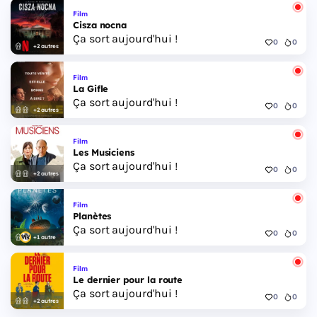
Film
Cisza nocna
Ça sort aujourd'hui !
0
0
+2 autres
Film
La Gifle
Ça sort aujourd'hui !
0
0
+2 autres
Film
Les Musiciens
Ça sort aujourd'hui !
0
0
+2 autres
Film
Planètes
Ça sort aujourd'hui !
0
0
+1 autre
Film
Le dernier pour la route
Ça sort aujourd'hui !
0
0
+2 autres