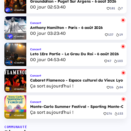
Groundation - Puget Sur Argens - 6 août 2026
00
jour
02
:
53
:
40
181
7
+2 autres
Concert
Anthony Hamilton - Paris - 6 août 2026
00
jour
03
:
23
:
40
137
19
+2 autres
Concert
Leto 1Ere Partie - Le Grau Du Roi - 6 août 2026
00
jour
04
:
53
:
40
47
103
+2 autres
Concert
Cabaret Flamenco - Espace culturel du Vieux Lyon - 
Ça sort aujourd'hui !
26
84
+2 autres
Concert
Monte-Carlo Summer Festival - Sporting Monte-Carlo S
Ça sort aujourd'hui !
276
153
+2 autres
COMMUNAUTÉ