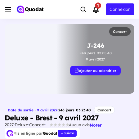
1
Quodat
Connexion
Concert
J-246
246
jours
03
:
23
:
40
9 avril 2027
Ajouter au calendrier
Date de sortie · 9 avril 2027
·
246
jours
03
:
23
:
40
Concert
Deluxe - Brest - 9 avril 2027
2027
Deluxe
Concert
Noter
Aucun avis
Mis en ligne par
Quodat
Suivre