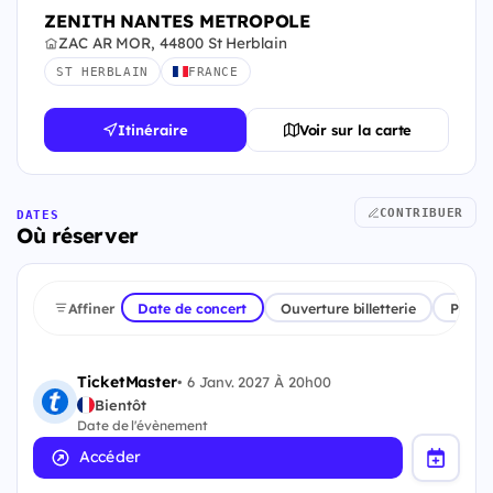
ZENITH NANTES METROPOLE
ZAC AR MOR, 44800 St Herblain
ST HERBLAIN
FRANCE
Itinéraire
Voir sur la carte
CONTRIBUER
DATES
Où réserver
Affiner
Date de concert
Ouverture billetterie
Plate
TicketMaster
•
6 Janv. 2027 À 20h00
Bientôt
Date de l'évènement
Accéder