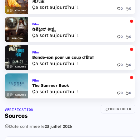
落凡尘
Ça sort aujourd'hui !
0
0
+2 autres
Film
ಡಿಟೆಕ್ವೀವ್ ತೀಕ್ಷ್ಣ
Ça sort aujourd'hui !
0
0
PVR Cinemas
Film
Bande-son pour un coup d'État
Ça sort aujourd'hui !
0
0
+2 autres
Film
The Summer Book
Ça sort aujourd'hui !
0
0
+2 autres
CONTRIBUER
VÉRIFICATION
Sources
Date confirmée le
23 juillet 2026