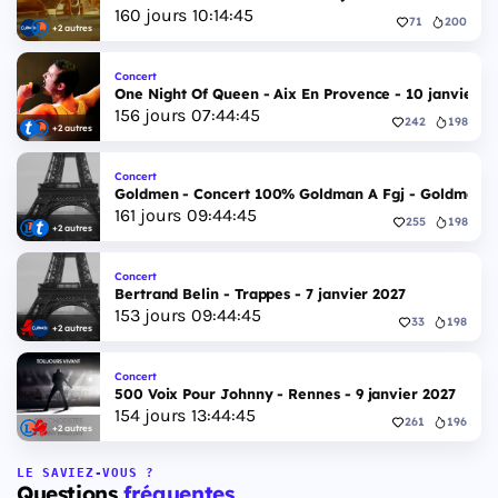
160
jours
10
:
14
:
44
71
200
+2 autres
Concert
One Night Of Queen - Aix En Provence - 10 janvier 2
156
jours
07
:
44
:
44
242
198
+2 autres
Concert
Goldmen - Concert 100% Goldman A Fgj - Goldmen - 
161
jours
09
:
44
:
44
255
198
+2 autres
Concert
Bertrand Belin - Trappes - 7 janvier 2027
153
jours
09
:
44
:
44
33
198
+2 autres
Concert
500 Voix Pour Johnny - Rennes - 9 janvier 2027
154
jours
13
:
44
:
44
261
196
+2 autres
LE SAVIEZ-VOUS ?
Questions
fréquentes