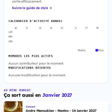
sortie efficacement.
Suivre le guide de style →
CALENDRIER D'ACTIVITÉ ANNUEL
AOÛT
SEPT.
OCT.
NOV.
DÉC.
JANV.
FÉVR.
MARS
A
LUN
MER
VEN
Moins
Plus
MEMBRES LES PLUS ACTIFS
Aucun contributeur pour le moment.
MODIFICATIONS RÉCENTES
Aucune modification pour le moment.
AU MÊME MOMENT
Ça sort aussi en
Janvier 2027
Concert
Andre Manoukian - Nantes - 14 janvier 2027