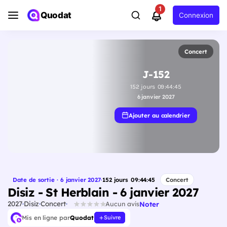
1
Quodat
Connexion
Concert
J-152
152
jours
09
:
44
:
44
6 janvier 2027
Ajouter au calendrier
Date de sortie · 6 janvier 2027
·
152
jours
09
:
44
:
44
Concert
Disiz - St Herblain - 6 janvier 2027
2027
Disiz
Concert
Noter
Aucun avis
Mis en ligne par
Quodat
Suivre