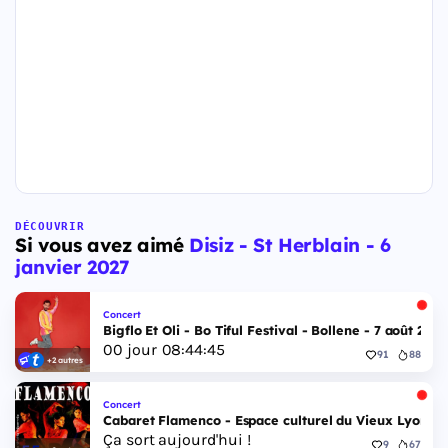
DÉCOUVRIR
Si vous avez aimé
Disiz - St Herblain - 6
janvier 2027
Concert
Bigflo Et Oli - Bo Tiful Festival - Bollene - 7 août 2026
00
jour
08
:
44
:
44
91
88
+2 autres
Concert
Cabaret Flamenco - Espace culturel du Vieux Lyon - 
Ça sort aujourd'hui !
9
67