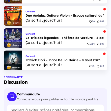
+2 autres
Concert
Duo Andaluz Guitare Violon - Espace culturel du Vieu
Ça sort aujourd'hui !
56
187
+2 autres
Concert
Le Trio des légendes - Théâtre de Verdure - 8 août 2
Ça sort aujourd'hui !
214
187
+2 autres
Concert
Patrick Fiori - Place De La Mairie - 8 août 2026
Ça sort aujourd'hui !
81
173
+2 autres
COMMUNAUTÉ
Discussion
Communauté
Connectez-vous pour publier — tout le monde peut lire