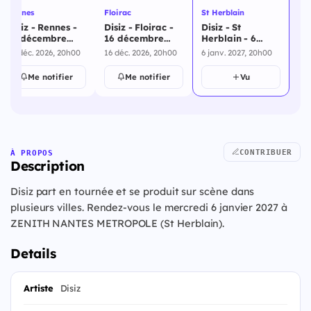
Rennes
Floirac
St Herblain
Disiz - Rennes -
Disiz - Floirac -
Disiz - St
15 décembre
16 décembre
Herblain - 6
2026
2026
janvier 2027
15 déc. 2026, 20h00
16 déc. 2026, 20h00
6 janv. 2027, 20h00
Me notifier
Me notifier
Vu
CONTRIBUER
À PROPOS
Description
Disiz part en tournée et se produit sur scène dans
plusieurs villes. Rendez-vous le mercredi 6 janvier 2027 à
ZENITH NANTES METROPOLE (St Herblain).
Details
Artiste
Disiz