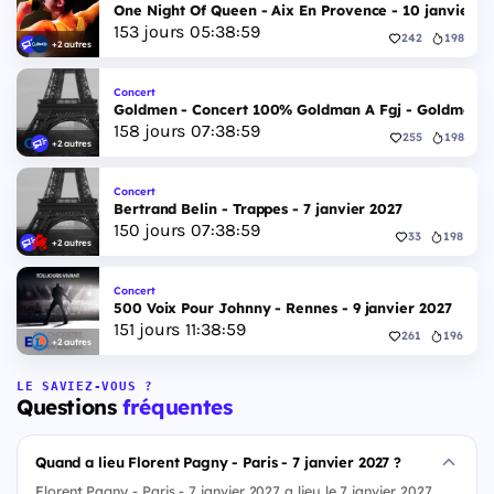
One Night Of Queen - Aix En Provence - 10 janvier 2
153
jours
05
:
38
:
58
242
198
+2 autres
Concert
Goldmen - Concert 100% Goldman A Fgj - Goldmen - 
158
jours
07
:
38
:
58
255
198
+2 autres
Concert
Bertrand Belin - Trappes - 7 janvier 2027
150
jours
07
:
38
:
58
33
198
+2 autres
Concert
500 Voix Pour Johnny - Rennes - 9 janvier 2027
151
jours
11
:
38
:
58
261
196
+2 autres
LE SAVIEZ-VOUS ?
Questions
fréquentes
Quand a lieu Florent Pagny - Paris - 7 janvier 2027 ?
Florent Pagny - Paris - 7 janvier 2027 a lieu le 7 janvier 2027.