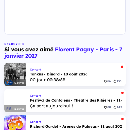
DÉCOUVRIR
Si vous avez aimé
Florent Pagny - Paris - 7
janvier 2027
Concert
Tankus - Dinard - 10 août 2026
00
jour
06
:
38
:
58
86
191
+2 autres
Concert
Festival de Confolens - Théâtre des Ribières - 11 aoû
Ça sort aujourd'hui !
88
142
+2 autres
Concert
Richard Gardet - Arènes de Palavas - 11 août 2026