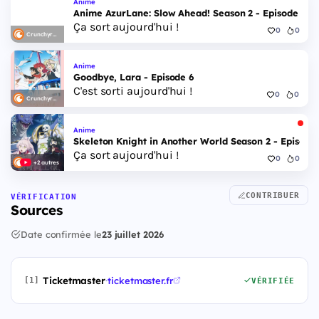
Anime
Anime AzurLane: Slow Ahead! Season 2 - Episode 6
Ça sort aujourd'hui !
0
0
Crunchyroll
Anime
Goodbye, Lara - Episode 6
C'est sorti aujourd'hui !
0
0
Crunchyroll
Anime
Skeleton Knight in Another World Season 2 - Episode 
Ça sort aujourd'hui !
0
0
+2 autres
CONTRIBUER
VÉRIFICATION
Sources
Date confirmée le
23 juillet 2026
Ticketmaster
·
ticketmaster.fr
[1]
VÉRIFIÉE