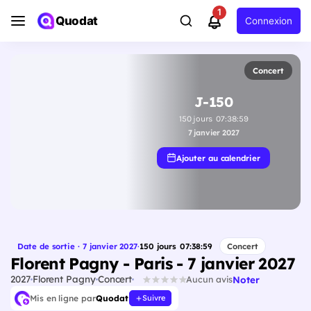
1
Quodat
Connexion
Concert
J-150
150
jours
07
:
38
:
58
7 janvier 2027
Ajouter au calendrier
Date de sortie · 7 janvier 2027
·
150
jours
07
:
38
:
58
Concert
Florent Pagny - Paris - 7 janvier 2027
2027
Florent Pagny
Concert
Noter
Aucun avis
Mis en ligne par
Quodat
Suivre