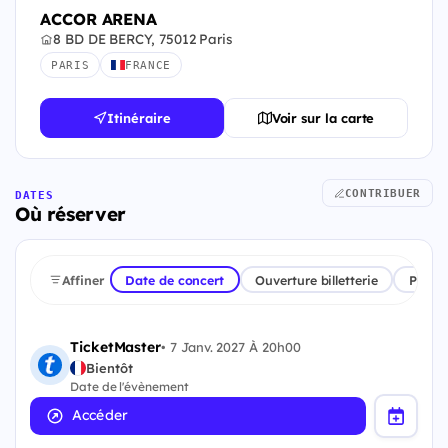
ACCOR ARENA
8 BD DE BERCY, 75012 Paris
PARIS
FRANCE
Itinéraire
Voir sur la carte
CONTRIBUER
DATES
Où réserver
Affiner
Date de concert
Ouverture billetterie
Plate
TicketMaster
•
7 Janv. 2027 À 20h00
Bientôt
Date de l'évènement
Accéder