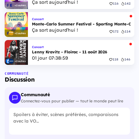
Ça sort aujourd'hui !
116
142
+2 autres
Concert
Monte-Carlo Summer Festival - Sporting Monte-Carlo S
Ça sort aujourd'hui !
172
114
+2 autres
Concert
Lenny Kravitz - Floirac - 11 août 2026
01
jour
07
:
38
:
58
118
146
+2 autres
COMMUNAUTÉ
Discussion
Communauté
Connectez-vous pour publier — tout le monde peut lire