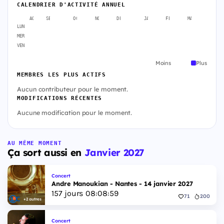
CALENDRIER D'ACTIVITÉ ANNUEL
AOÛT
SEPT.
OCT.
NOV.
DÉC.
JANV.
FÉVR.
MARS
AVR
LUN
MER
VEN
Moins
Plus
MEMBRES LES PLUS ACTIFS
Aucun contributeur pour le moment.
MODIFICATIONS RÉCENTES
Aucune modification pour le moment.
AU MÊME MOMENT
Ça sort aussi en
Janvier 2027
Concert
Andre Manoukian - Nantes - 14 janvier 2027
157
jours
08
:
08
:
58
71
200
+2 autres
Concert