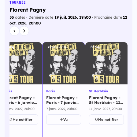
TOURNÉE
Florent Pagny
53
dates · Dernière date
19 juil. 2026, 19h00
· Prochaine date
12
oct. 2026, 20h00
149j
Cette date
154j
Paris
Paris
St Herblain
St
Florent Pagny -
Florent Pagny -
Florent Pagny -
Fl
Paris - 6 janvier
Paris - 7 janvier
St Herblain - 11
St
2027
2027
janvier 2027
ja
6 janv. 2027, 20h00
7 janv. 2027, 20h00
11 janv. 2027, 20h00
12 
Me notifier
Vu
Me notifier