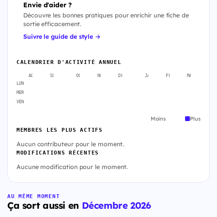
Envie d'aider ?
Découvre les bonnes pratiques pour enrichir une fiche de
sortie efficacement.
Suivre le guide de style →
CALENDRIER D'ACTIVITÉ ANNUEL
AOÛT
SEPT.
OCT.
NOV.
DÉC.
JANV.
FÉVR.
MARS
A
LUN
MER
VEN
Moins
Plus
MEMBRES LES PLUS ACTIFS
Aucun contributeur pour le moment.
MODIFICATIONS RÉCENTES
Aucune modification pour le moment.
AU MÊME MOMENT
Ça sort aussi en
Décembre 2026