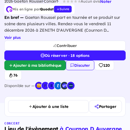
2026
Gaetan Roussel
Concert
Noter
Aucun avis
Mis en ligne par
Quodat
Suivre
En bref —
Gaetan Roussel part en tournée et se produit sur
scène dans plusieurs villes. Rendez-vous le vendredi 11
décembre 2026 à ZENITH D'AUVERGNE (Cournon D
Auvergne).
Voir plus
Contribuer
Où réserver · 18 options
Ajouter à ma bibliothèque
Discuter
120
76
Disponible sur —
Ajouter à une liste
Partager
CONCERT
Lieu de l'évènement
à Cournon D Auvergne