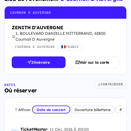
COURNON D AUVERGNE
ZENITH D'AUVERGNE
1, BOULEVARD DANIELLE MITTERRAND, 63800
Cournon D Auvergne
COURNON D AUVERGNE
FRANCE
Itinéraire
Voir sur la carte
CONTRIBUER
DATES
Où réserver
Affiner
Date de concert
Ouverture billetterie
Plate
TicketMaster
•
11 Déc. 2026 À 20h00