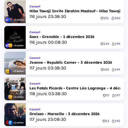
Concert
Hiba Tawaji Invite Ibrahim Maalouf - Hiba Tawaji & 
116
jours
23
:
38
:
29
231
200
+2 autres
Concert
Saez - Grenoble - 1 décembre 2026
116
jours
00
:
08
:
29
149
199
+2 autres
Concert
Jeanne - Republic Corner - 3 décembre 2026
117
jours
03
:
38
:
29
255
199
+2 autres
Concert
Les Fatals Picards - Centre Léo Lagrange - 4 décemb
118
jours
03
:
38
:
29
27
197
+2 autres
Concert
Orelsan - Marseille - 3 décembre 2026
117
jours
23
:
08
:
29
13
195
+2 autres