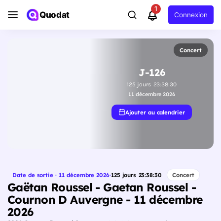
1
Quodat
Connexion
Concert
J-126
125
jours
23
:
38
:
29
11 décembre 2026
Ajouter au calendrier
Date de sortie · 11 décembre 2026
·
125
jours
23
:
38
:
29
Concert
Gaëtan Roussel - Gaetan Roussel -
Cournon D Auvergne - 11 décembre
2026