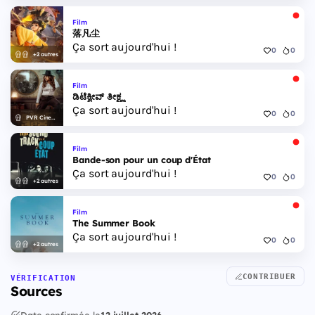
Film
落凡尘
Ça sort aujourd'hui !
0
0
+2 autres
Film
ಡಿಟೆಕ್ವೀವ್ ತೀಕ್ಷ್ಣ
Ça sort aujourd'hui !
0
0
PVR Cinemas
Film
Bande-son pour un coup d'État
Ça sort aujourd'hui !
0
0
+2 autres
Film
The Summer Book
Ça sort aujourd'hui !
0
0
+2 autres
CONTRIBUER
VÉRIFICATION
Sources
Date confirmée le
12 juillet 2026