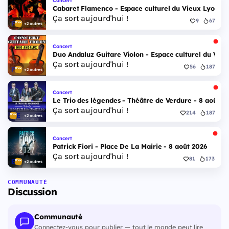
Cabaret Flamenco - Espace culturel du Vieux Lyon - 
Ça sort aujourd'hui !
9
67
+2 autres
Concert
Duo Andaluz Guitare Violon - Espace culturel du Vieu
Ça sort aujourd'hui !
56
187
+2 autres
Concert
Le Trio des légendes - Théâtre de Verdure - 8 août 2
Ça sort aujourd'hui !
214
187
+2 autres
Concert
Patrick Fiori - Place De La Mairie - 8 août 2026
Ça sort aujourd'hui !
81
173
+2 autres
COMMUNAUTÉ
Discussion
Communauté
Connectez-vous pour publier — tout le monde peut lire