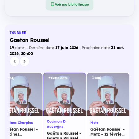
Voir ma bibliothèque
TOURNÉE
Gaetan Roussel
19
dates · Dernière date
17 juin 2026
· Prochaine date
31 oct.
2026, 20h00
124j
Cette date
188j
Cournon D
Decines Charpieu
Metz
St
Auvergne
Gaëtan Roussel -
Gaëtan Roussel -
Ga
Gaëtan Roussel -
Decines
Metz - 12 février
St
Gaetan Roussel -
Charpieu - 10
2027
fé