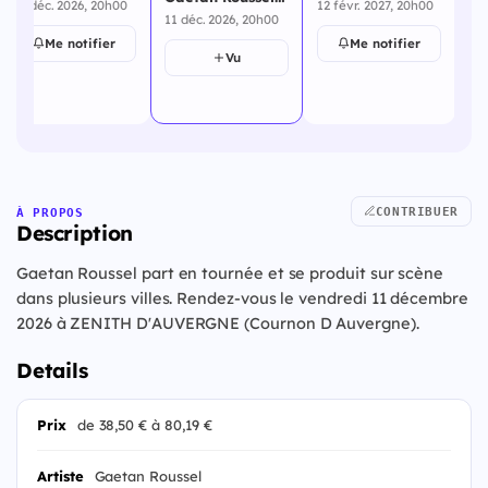
10 déc. 2026, 20h00
12 févr. 2027, 20h00
17 
Cournon D
décembre 2026
11 déc. 2026, 20h00
Auvergne - 11
Me notifier
Me notifier
décembre 2026
Vu
CONTRIBUER
À PROPOS
Description
Gaetan Roussel part en tournée et se produit sur scène
dans plusieurs villes. Rendez-vous le vendredi 11 décembre
2026 à ZENITH D'AUVERGNE (Cournon D Auvergne).
Details
Prix
de 38,50 € à 80,19 €
Artiste
Gaetan Roussel