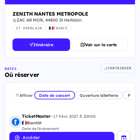
ZENITH NANTES METROPOLE
ZAC AR MOR, 44800 St Herblain
ST HERBLAIN
FRANCE
Itinéraire
Voir sur la carte
CONTRIBUER
DATES
Où réserver
Affiner
Date de concert
Ouverture billetterie
Plate
TicketMaster
•
17 Févr. 2027 À 20h00
Bientôt
Date de l'évènement
Accéder