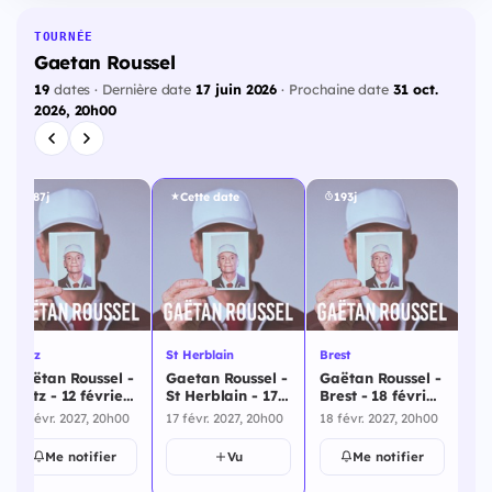
TOURNÉE
Gaetan Roussel
19
dates · Dernière date
17 juin 2026
· Prochaine date
31 oct.
2026, 20h00
187j
Cette date
193j
Metz
St Herblain
Brest
Tre
Gaëtan Roussel -
Gaetan Roussel -
Gaëtan Roussel -
Ga
Metz - 12 février
St Herblain - 17
Brest - 18 février
Tr
2027
février 2027
2027
fé
12 févr. 2027, 20h00
17 févr. 2027, 20h00
18 févr. 2027, 20h00
19 
Me notifier
Vu
Me notifier