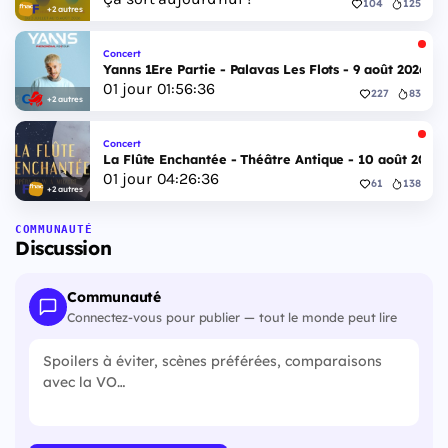
104
125
+2 autres
Concert
Yanns 1Ere Partie - Palavas Les Flots - 9 août 2026
01
jour
01
:
56
:
35
227
83
+2 autres
Concert
La Flûte Enchantée - Théâtre Antique - 10 août 2026
01
jour
04
:
26
:
35
61
138
+2 autres
COMMUNAUTÉ
Discussion
Communauté
Connectez-vous pour publier — tout le monde peut lire