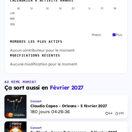
CALENDRIER D'ACTIVITÉ ANNUEL
AOÛT
SEPT.
OCT.
NOV.
DÉC.
JANV.
FÉVR.
MARS
A
LUN
MER
VEN
Moins
Plus
MEMBRES LES PLUS ACTIFS
Aucun contributeur pour le moment.
MODIFICATIONS RÉCENTES
Aucune modification pour le moment.
AU MÊME MOMENT
Ça sort aussi en
Février 2027
Concert
Claudio Capeo - Orleans - 5 février 2027
180
jours
04
:
26
:
35
64
199
+2 autres
Concert