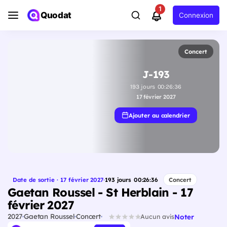
1
Quodat
Connexion
Concert
J-193
193
jours
00
:
26
:
35
17 février 2027
Ajouter au calendrier
Date de sortie · 17 février 2027
·
193
jours
00
:
26
:
35
Concert
Gaetan Roussel - St Herblain - 17
février 2027
2027
Gaetan Roussel
Concert
Noter
Aucun avis