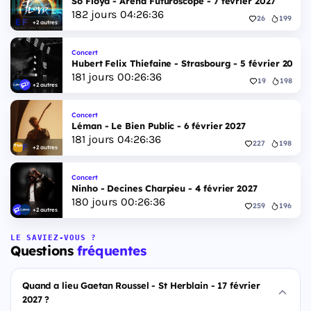
So Floyd - Arena Futuroscope - 7 février 2027
182
jours
04
:
26
:
35
26
199
+2 autres
Concert
Hubert Felix Thiefaine - Strasbourg - 5 février 2027
181
jours
00
:
26
:
35
19
198
+2 autres
Concert
Léman - Le Bien Public - 6 février 2027
181
jours
04
:
26
:
35
227
198
+2 autres
Concert
Ninho - Decines Charpieu - 4 février 2027
180
jours
00
:
26
:
35
259
196
+2 autres
LE SAVIEZ-VOUS ?
Questions
fréquentes
Quand a lieu Gaetan Roussel - St Herblain - 17 février
2027 ?