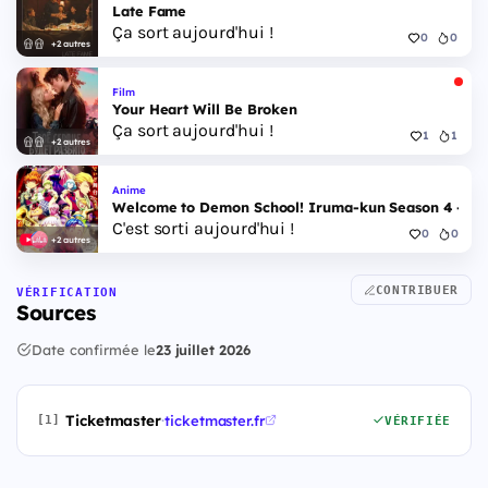
Late Fame
Ça sort aujourd'hui !
0
0
+2 autres
Film
Your Heart Will Be Broken
Ça sort aujourd'hui !
1
1
+2 autres
Anime
Welcome to Demon School! Iruma-kun Season 4 - Epi
C'est sorti aujourd'hui !
0
0
+2 autres
CONTRIBUER
VÉRIFICATION
Sources
Date confirmée le
23 juillet 2026
Ticketmaster
·
ticketmaster.fr
[1]
VÉRIFIÉE