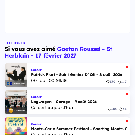
DÉCOUVRIR
Si vous avez aimé
Gaetan Roussel - St
Herblain - 17 février 2027
Concert
Patrick Fiori - Saint Geniez D' Olt - 8 août 2026
00
jour
00
:
26
:
35
139
117
+2 autres
Concert
Lagwagon - Garage - 9 août 2026
Ça sort aujourd'hui !
166
34
+2 autres
Concert
Monte-Carlo Summer Festival - Sporting Monte-Carlo S
Ça sort aujourd'hui !