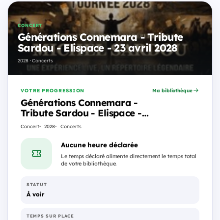
CONCERT
Générations Connemara - Tribute
Sardou - Elispace - 23 avril 2028
2028 · Concerts
VOTRE PROGRESSION
Ma bibliothèque
Générations Connemara -
Tribute Sardou - Elispace -
23 avril 2028
Concert
2028
Concerts
Aucune heure déclarée
Le temps déclaré alimente directement le temps total
de votre bibliothèque.
STATUT
À voir
TEMPS SUR PLACE