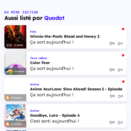
DU MÊME ÉDITEUR
Aussi listé par
Quodat
Film
Winnie-the-Pooh: Blood and Honey 2
Ça sort aujourd'hui !
0
0
+1 autre
Jeux vidéos
Color Fear
Ça sort aujourd'hui !
0
0
+2 autres
Anime
Anime AzurLane: Slow Ahead! Season 2 - Episode 6
Ça sort aujourd'hui !
0
0
Crunchyroll
Anime
Goodbye, Lara - Episode 6
C'est sorti aujourd'hui !
0
0
Crunchyroll