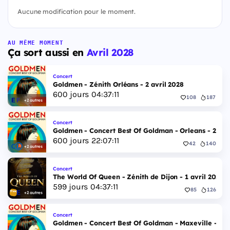
Aucune modification pour le moment.
AU MÊME MOMENT
Ça sort aussi en
Avril 2028
Concert
Goldmen - Zénith Orléans - 2 avril 2028
600
jours
04
:
37
:
10
108
187
+2 autres
Concert
Goldmen - Concert Best Of Goldman - Orleans - 2 avr
600
jours
22
:
07
:
10
42
140
+2 autres
Concert
The World Of Queen - Zénith de Dijon - 1 avril 2028
599
jours
04
:
37
:
10
85
126
+2 autres
Concert
Goldmen - Concert Best Of Goldman - Maxeville - 1 a