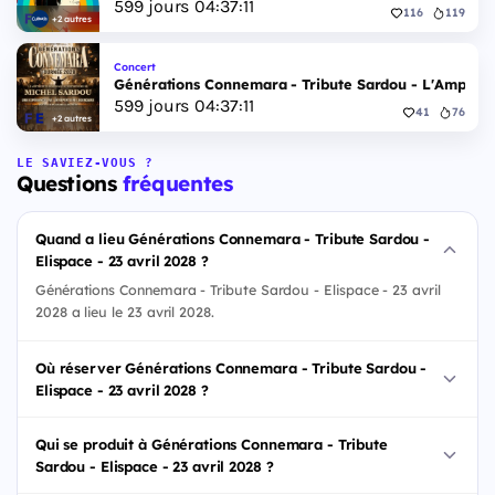
599
jours
04
:
37
:
10
116
119
+2 autres
Concert
Générations Connemara - Tribute Sardou - L'Amphithé
599
jours
04
:
37
:
10
41
76
+2 autres
LE SAVIEZ-VOUS ?
Questions
fréquentes
Quand a lieu Générations Connemara - Tribute Sardou -
Elispace - 23 avril 2028 ?
Générations Connemara - Tribute Sardou - Elispace - 23 avril
2028 a lieu le 23 avril 2028.
Où réserver Générations Connemara - Tribute Sardou -
Elispace - 23 avril 2028 ?
Qui se produit à Générations Connemara - Tribute
Sardou - Elispace - 23 avril 2028 ?