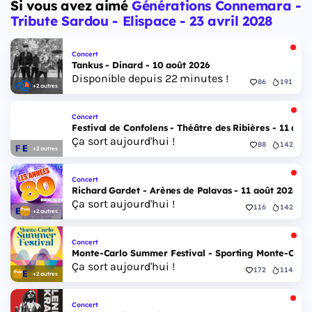
Si vous avez aimé
Générations Connemara -
Tribute Sardou - Elispace - 23 avril 2028
Concert
Tankus - Dinard - 10 août 2026
Disponible depuis 22 minutes !
86
191
+2 autres
Concert
Festival de Confolens - Théâtre des Ribières - 11 aoû
Ça sort aujourd'hui !
88
142
+2 autres
Concert
Richard Gardet - Arènes de Palavas - 11 août 2026
Ça sort aujourd'hui !
116
142
+2 autres
Concert
Monte-Carlo Summer Festival - Sporting Monte-Carlo S
Ça sort aujourd'hui !
172
114
+2 autres
Concert