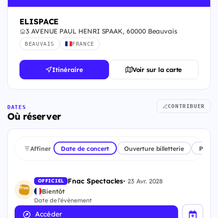
ELISPACE
3 AVENUE PAUL HENRI SPAAK, 60000 Beauvais
BEAUVAIS
FRANCE
Itinéraire
Voir sur la carte
CONTRIBUER
DATES
Où réserver
Affiner
Date de concert
Ouverture billetterie
Plate
Fnac Spectacles
•
23 Avr. 2028
OFFICIEL
Bientôt
Date de l'évènement
Accéder