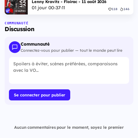
Lenny Kravitz - Floirac - 11 août 2026
01
jour
00
:
37
:
10
118
146
+2 autres
COMMUNAUTÉ
Discussion
Communauté
Connectez-vous pour publier — tout le monde peut lire
Se connecter pour publier
Aucun commentaires pour le moment, soyez le premier