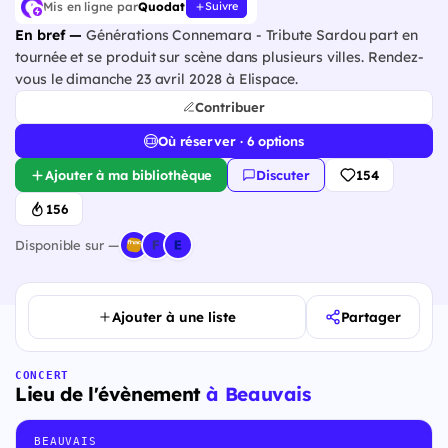
Mis en ligne par
Quodat
Suivre
En bref —
Générations Connemara - Tribute Sardou part en
tournée et se produit sur scène dans plusieurs villes. Rendez-
vous le dimanche 23 avril 2028 à Elispace.
Contribuer
Où réserver · 6 options
Ajouter à ma bibliothèque
Discuter
154
156
Disponible sur —
Ajouter à une liste
Partager
CONCERT
Lieu de l'évènement
à Beauvais
BEAUVAIS