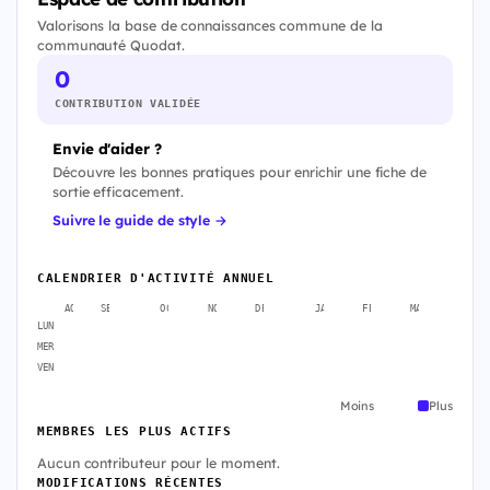
Valorisons la base de connaissances commune de la
communauté Quodat.
0
CONTRIBUTION VALIDÉE
Envie d'aider ?
Découvre les bonnes pratiques pour enrichir une fiche de
sortie efficacement.
Suivre le guide de style →
CALENDRIER D'ACTIVITÉ ANNUEL
AOÛT
SEPT.
OCT.
NOV.
DÉC.
JANV.
FÉVR.
MARS
AVR
LUN
MER
VEN
Moins
Plus
MEMBRES LES PLUS ACTIFS
Aucun contributeur pour le moment.
MODIFICATIONS RÉCENTES