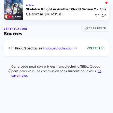
Anime
Skeleton Knight in Another World Season 2 - Episode 
Ça sort aujourd'hui !
0
0
+2 autres
CONTRIBUER
VÉRIFICATION
Sources
Fnac Spectacles
·
fnacspectacles.com
[1]
VÉRIFIÉE
Cette page peut contenir des
liens d'achat affiliés
. Quodat
peut percevoir une commission sans surcoût pour vous.
En
savoir plus
.