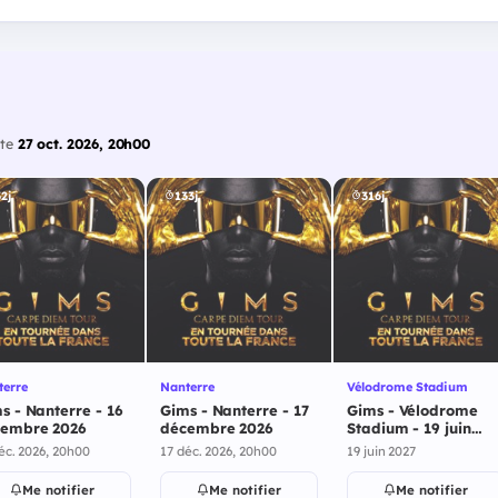
ate
27 oct. 2026, 20h00
2j
133j
316j
terre
Nanterre
Vélodrome Stadium
s - Nanterre - 16
Gims - Nanterre - 17
Gims - Vélodrome
embre 2026
décembre 2026
Stadium - 19 juin
2027
éc. 2026, 20h00
17 déc. 2026, 20h00
19 juin 2027
Me notifier
Me notifier
Me notifier