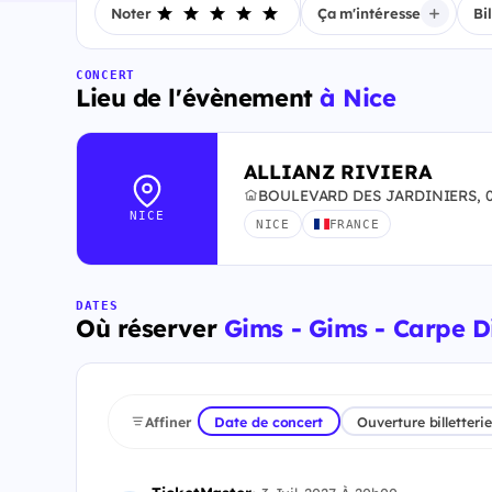
Noter
Ça m'intéresse
Bi
CONCERT
Lieu de l'évènement
à Nice
ALLIANZ RIVIERA
BOULEVARD DES JARDINIERS, 0
NICE
NICE
FRANCE
DATES
Où réserver
Gims - Gims - Carpe Di
Affiner
Date de concert
Ouverture billetterie