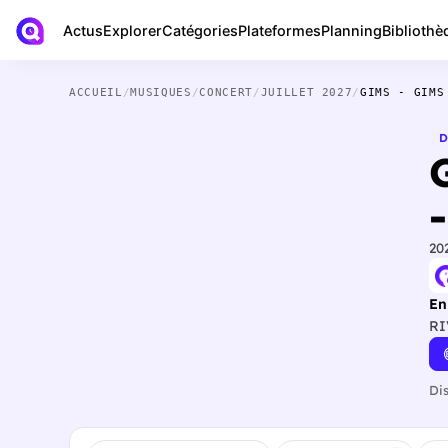
Actus
Bibliothè
Explorer
Catégories
Plateformes
Planning
ACCUEIL
/
MUSIQUES
/
CONCERT
/
JUILLET 2027
/
GIMS - GIMS
D
-
20
En
RI
Di