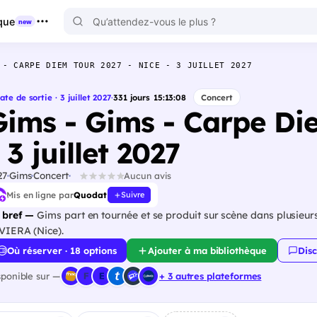
que
new
 - CARPE DIEM TOUR 2027 - NICE - 3 JUILLET 2027
ate de sortie · 3 juillet 2027
·
331
jours
15
:
13
:
07
Concert
Gims - Gims - Carpe Di
 3 juillet 2027
27
Gims
Concert
Aucun avis
Mis en ligne par
Quodat
Suivre
 bref —
Gims part en tournée et se produit sur scène dans plusieurs
VIERA (Nice).
Où réserver · 18 options
Ajouter à ma bibliothèque
Disc
sponible sur —
+ 3 autres plateformes