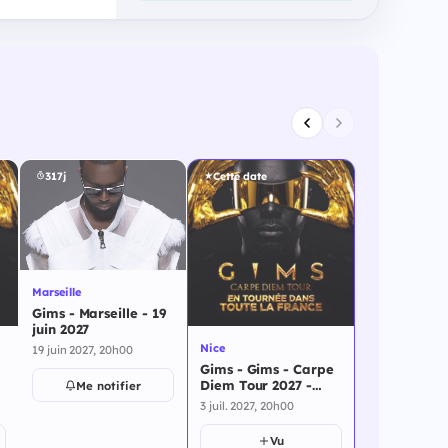
317j
Cette date
Marseille
Gims - Marseille - 19
juin 2027
Nice
19 juin 2027, 20h00
Gims - Gims - Carpe
Diem Tour 2027 -
Me notifier
Nice - 3 juillet 2027
3 juil. 2027, 20h00
Vu