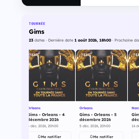
TOURNÉE
Gims
23
dates · Dernière date
1 août 2026, 18h00
· Prochaine d
120j
121j
13
Orleans
Orleans
Nan
olsheim -
Gims - Orleans - 4
Gims - Orleans - 5
Gim
e 2026
décembre 2026
décembre 2026
déc
20h00
4 déc. 2026, 20h00
5 déc. 2026, 20h00
16 d
ifier
Me notifier
Me notifier