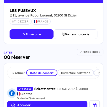
LES FUSEAUX
11, avenue Raoul Laurent, 52100 St Dizier
ST DIZIER
FRANCE
Itinéraire
Voir sur la carte
CONTRIBUER
DATES
Où réserver
Affiner
Date de concert
Ouverture billetterie
Plate
TicketMaster
•
10 Avr. 2027 À 20h00
OFFICIEL
Bientôt
Date de l'évènement
Accéder