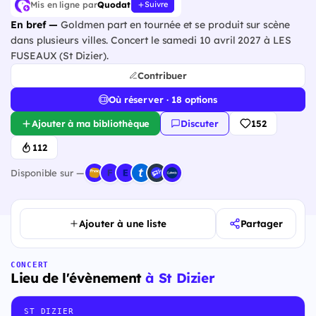
Mis en ligne par
Quodat
Suivre
En bref —
Goldmen part en tournée et se produit sur scène
dans plusieurs villes. Concert le samedi 10 avril 2027 à LES
FUSEAUX (St Dizier).
Contribuer
Où réserver · 18 options
Ajouter à ma bibliothèque
Discuter
152
112
Disponible sur —
Ajouter à une liste
Partager
CONCERT
Lieu de l'évènement
à St Dizier
ST DIZIER