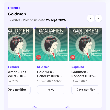
TOURNÉE
Goldmen
85
dates · Prochaine date
25 sept. 2026
246j
Cette date
247j
Le
Les Fuseaux
St Dizier
Bapaume
Pl
Goldmen - Les
Goldmen -
Goldmen -
Go
Fuseaux - 10
Concert 100%
Concert 100%
Co
avril 2027
Goldman - St
Goldman -
10 avr. 2027
10 avr. 2027, 20h00
11 avr. 2027
Go
Dizier - 10 avril
Bapaume - 11
23 
To
2027
avril 2027
Me notifier
Vu
Me notifier
Pl
20