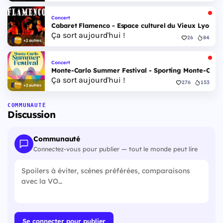
Concert
Cabaret Flamenco - Espace culturel du Vieux Lyon - 
Ça sort aujourd'hui !
26
84
+2 autres
Concert
Monte-Carlo Summer Festival - Sporting Monte-Carlo S
Ça sort aujourd'hui !
276
153
+2 autres
COMMUNAUTÉ
Discussion
Communauté
Connectez-vous pour publier — tout le monde peut lire
Se connecter pour publier