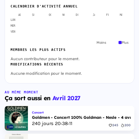
CALENDRIER D'ACTIVITÉ ANNUEL
AOÛT
SEPT.
OCT.
NOV.
DÉC.
JANV.
FÉVR.
MARS
A
LUN
MER
VEN
Moins
Plus
MEMBRES LES PLUS ACTIFS
Aucun contributeur pour le moment.
MODIFICATIONS RÉCENTES
Aucune modification pour le moment.
AU MÊME MOMENT
Ça sort aussi en
Avril 2027
Concert
Goldmen - Concert 100% Goldman - Nesle - 4 avril 2
240
jours
20
:
38
:
10
245
200
+2 autres