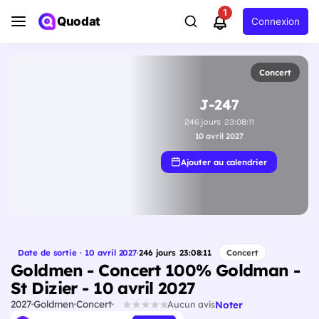
1
Quodat
Connexion
Concert
J-247
246
jours
23
:
08
:
10
10 avril 2027
Ajouter au calendrier
Date de sortie · 10 avril 2027
·
246
jours
23
:
08
:
10
Concert
Goldmen - Concert 100% Goldman -
St Dizier - 10 avril 2027
2027
Goldmen
Concert
Noter
Aucun avis