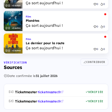
Ça sort aujourd'hui !
0
0
+2 autres
Film
Planètes
Ça sort aujourd'hui !
0
0
+2 autres
Film
Le dernier pour la route
Ça sort aujourd'hui !
0
0
+2 autres
CONTRIBUER
VÉRIFICATION
Sources
Date confirmée le
31 juillet 2026
Ticketmaster
·
ticketmaster.fr
[1]
VÉRIFIÉE
Ticketmaster
·
ticketmaster.fr
[2]
VÉRIFIÉE