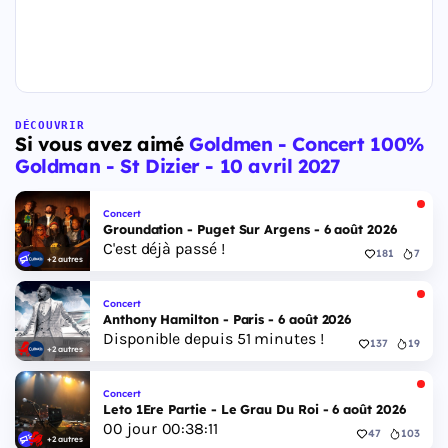
DÉCOUVRIR
Si vous avez aimé
Goldmen - Concert 100%
Goldman - St Dizier - 10 avril 2027
Concert
Groundation - Puget Sur Argens - 6 août 2026
C'est déjà passé !
181
7
+2 autres
Concert
Anthony Hamilton - Paris - 6 août 2026
Disponible depuis 51 minutes !
137
19
+2 autres
Concert
Leto 1Ere Partie - Le Grau Du Roi - 6 août 2026
00
jour
00
:
38
:
10
47
103
+2 autres