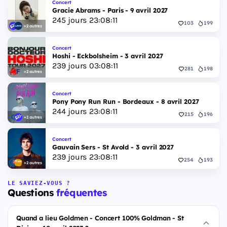
Concert
Gracie Abrams - Paris - 9 avril 2027
245
jours
23
:
08
:
10
103
199
+2 autres
Concert
Hoshi - Eckbolsheim - 3 avril 2027
239
jours
03
:
08
:
10
281
198
+2 autres
Concert
Pony Pony Run Run - Bordeaux - 8 avril 2027
244
jours
23
:
08
:
10
215
196
+2 autres
Concert
Gauvain Sers - St Avold - 3 avril 2027
239
jours
23
:
08
:
10
254
193
+2 autres
LE SAVIEZ-VOUS ?
Questions
fréquentes
Quand a lieu Goldmen - Concert 100% Goldman - St