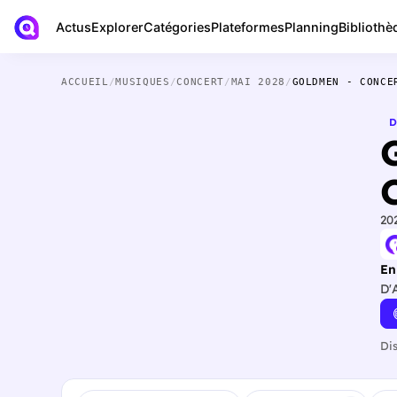
Actus
Bibliothè
Explorer
Catégories
Plateformes
Planning
ACCUEIL
/
MUSIQUES
/
CONCERT
/
MAI 2028
/
GOLDMEN - CONCE
D
20
En
D'
Di