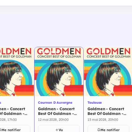
Cette date
644j
s
Cournon D Auvergne
Toulouse
en - Concert
Goldmen - Concert
Goldmen - Concert
Of Goldman -
Best Of Goldman -
Best Of Goldman -
s - 2 avril 2028
Cournon D Auvergne
Goldmen - Best Of
2028, 17h30
12 mai 2028, 20h00
13 mai 2028, 20h00
- 12 mai 2028
Goldman - Toulouse -
13 mai 2028
Me notifier
Vu
Me notifier