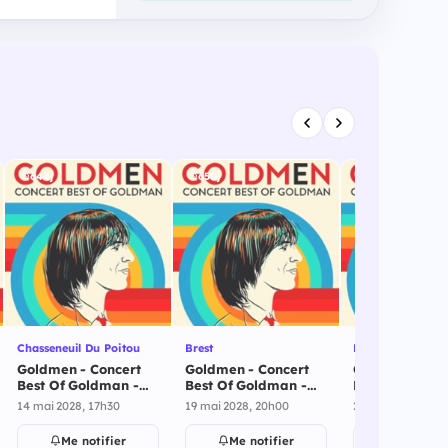
644j
650j
650j
Chasseneuil Du Poitou
Brest
Espace Mayenne
Goldmen - Concert
Goldmen - Concert
Goldmen - Es
Best Of Goldman -
Best Of Goldman -
Mayenne - 20
Chasseneuil Du
Brest - 19 mai 2028
2028
14 mai 2028, 17h30
19 mai 2028, 20h00
20 mai 2028
Poitou - 14 mai 2028
Me notifier
Me notifier
Me notif