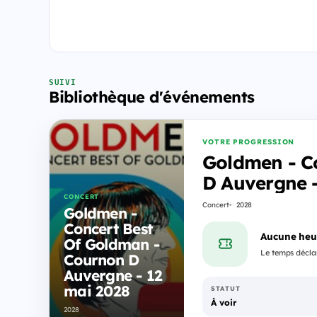
SUIVI
Bibliothèque d'événements
VOTRE PROGRESSION
Goldmen - C
D Auvergne -
CONCERT
Concert
2028
Goldmen -
Concert Best
Aucune heu
Of Goldman -
Le temps déclar
Cournon D
Auvergne - 12
mai 2028
STATUT
À voir
2028