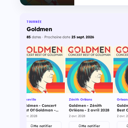
TOURNÉE
Goldmen
85
dates · Prochaine date
25 sept. 2026
601j
602j
602j
Maxeville
Zénith Orléans
Orlean
cert
Goldmen - Concert
Goldmen - Zénith
Goldm
an -
Best Of Goldman -
Orléans - 2 avril 2028
Best 
ars
Maxeville - 1 avril
Orlean
h00
1 avr. 2028
2 avr. 2028
2 avr. 
2028
ier
Me notifier
Me notifier