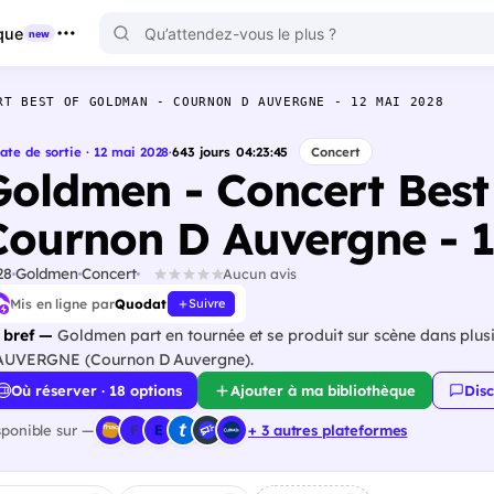
que
new
RT BEST OF GOLDMAN - COURNON D AUVERGNE - 12 MAI 2028
ate de sortie · 12 mai 2028
·
643
jours
04
:
23
:
44
Concert
Goldmen - Concert Best
Cournon D Auvergne - 1
28
Goldmen
Concert
Aucun avis
Mis en ligne par
Quodat
Suivre
 bref —
Goldmen part en tournée et se produit sur scène dans plusi
AUVERGNE (Cournon D Auvergne).
Où réserver · 18 options
Ajouter à ma bibliothèque
Disc
sponible sur —
+ 3 autres plateformes