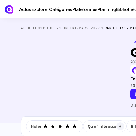
Actus
Bibliothè
Explorer
Catégories
Plateformes
Planning
ACCUEIL
/
MUSIQUES
/
CONCERT
/
MARS 2027
/
GRAND CORPS MA
D
20
En
20
Di
Noter
Ça m'intéresse
Bi