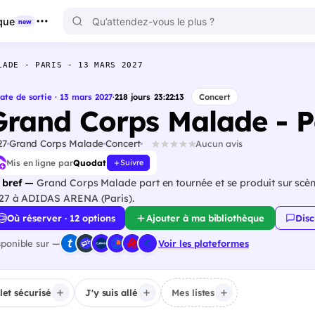
que
new
LADE - PARIS - 13 MARS 2027
ate de sortie · 13 mars 2027
·
218
jours
23
:
22
:
12
Concert
Grand Corps Malade - P
27
Grand Corps Malade
Concert
Aucun avis
Mis en ligne par
Quodat
Suivre
 bref —
Grand Corps Malade part en tournée et se produit sur scèn
27 à ADIDAS ARENA (Paris).
Où réserver · 12 options
Ajouter à ma bibliothèque
Disc
sponible sur —
Voir les plateformes
llet sécurisé
J'y suis allé
Mes listes