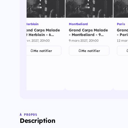
oitou
St Herblain
Montbeliard
Paris
Malade
Grand Corps Malade
Grand Corps Malade
Grand
 Du
- St Herblain - 6
- Montbeliard - 9
- Pari
ier
février 2027
mars 2027
2027
00
6 févr. 2027, 20h00
9 mars 2027, 20h00
12 mar
ier
Me notifier
Me notifier
À PROPOS
Description