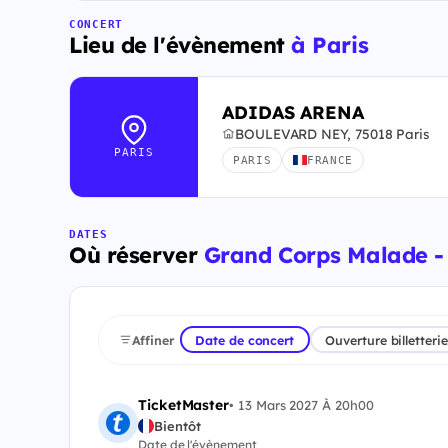
CONCERT
Lieu de l'évènement
à Paris
ADIDAS ARENA
BOULEVARD NEY, 75018 Paris
PARIS
PARIS
FRANCE
DATES
Où réserver
Grand Corps Malade - 
Affiner
Date de concert
Ouverture billetterie
TicketMaster
•
13 Mars 2027 À 20h00
Bientôt
Date de l'évènement