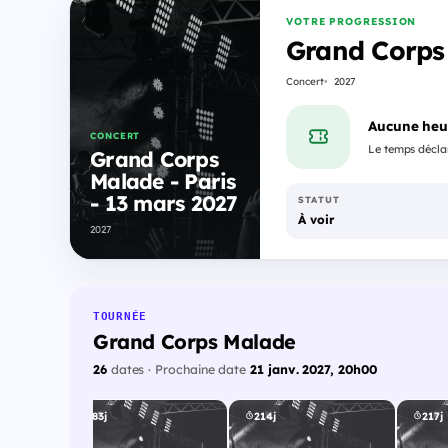
VOTRE PROGRESSION
Grand Corps 
Concert
2027
Aucune heu
CONCERT
Le temps déclar
Grand Corps
Malade - Paris
- 13 mars 2027
STATUT
À voir
2027
TOURNÉE
Grand Corps Malade
26
dates · Prochaine date
21 janv. 2027, 20h00
183j
214j
217j