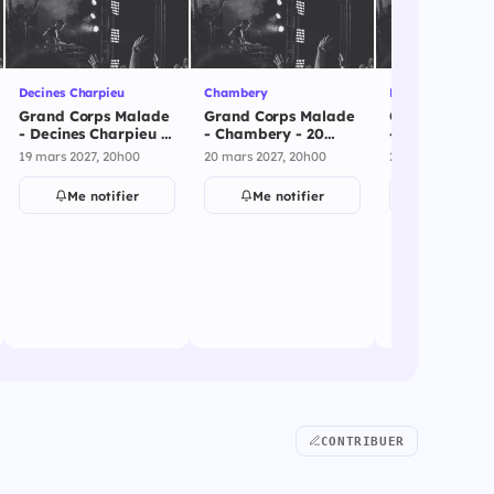
Decines Charpieu
Chambery
Dijon
Grand Corps Malade
Grand Corps Malade
Grand Corps 
- Decines Charpieu -
- Chambery - 20
- Dijon - 24 m
19 mars 2027
mars 2027
2027
19 mars 2027, 20h00
20 mars 2027, 20h00
24 mars 2027, 20
Me notifier
Me notifier
Me notif
CONTRIBUER