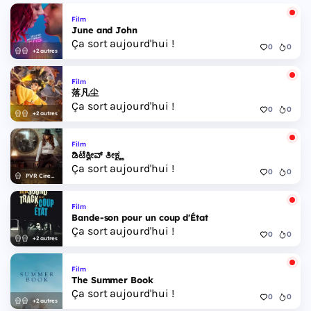
Film
June and John
Ça sort aujourd'hui !
0
0
+2 autres
Film
落凡尘
Ça sort aujourd'hui !
0
0
+2 autres
Film
ಡಿಟೆಕ್ವೀವ್ ತೀಕ್ಷ್ಣ
Ça sort aujourd'hui !
0
0
PVR Cinemas
Film
Bande-son pour un coup d'État
Ça sort aujourd'hui !
0
0
+2 autres
Film
The Summer Book
Ça sort aujourd'hui !
0
0
+2 autres