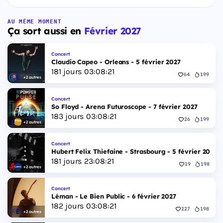
AU MÊME MOMENT
Ça sort aussi en
Février 2027
Concert
Claudio Capeo - Orleans - 5 février 2027
181
jours
03
:
08
:
20
64
199
+2 autres
Concert
So Floyd - Arena Futuroscope - 7 février 2027
183
jours
03
:
08
:
20
26
199
+2 autres
Concert
Hubert Felix Thiefaine - Strasbourg - 5 février 2027
181
jours
23
:
08
:
20
19
198
+2 autres
Concert
Léman - Le Bien Public - 6 février 2027
182
jours
03
:
08
:
20
227
198
+2 autres