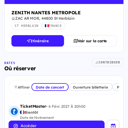
ZENITH NANTES METROPOLE
ZAC AR MOR, 44800 St Herblain
ST HERBLAIN
FRANCE
Itinéraire
Voir sur la carte
CONTRIBUER
DATES
Où réserver
Affiner
Date de concert
Ouverture billetterie
Plate
TicketMaster
•
6 Févr. 2027 À 20h00
Bientôt
Date de l'évènement
Accéder