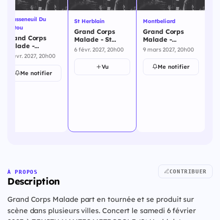
Chasseneuil Du
St Herblain
Montbeliard
Par
Poitou
Grand Corps
Grand Corps
Gr
Grand Corps
Malade - St
Malade -
Ma
Malade -
Herblain - 6
Montbeliard - 9
12
6 févr. 2027, 20h00
9 mars 2027, 20h00
12
Chasseneuil Du
février 2027
mars 2027
5 févr. 2027, 20h00
Poitou - 5 février
Vu
Me notifier
2027
Me notifier
CONTRIBUER
À PROPOS
Description
Grand Corps Malade part en tournée et se produit sur
scène dans plusieurs villes. Concert le samedi 6 février