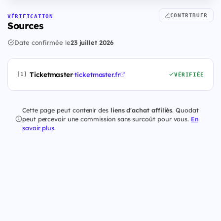
CONTRIBUER
VÉRIFICATION
Sources
Date confirmée le
23 juillet 2026
Ticketmaster
·
ticketmaster.fr
[1]
VÉRIFIÉE
Cette page peut contenir des
liens d'achat affiliés
. Quodat
peut percevoir une commission sans surcoût pour vous.
En
savoir plus
.