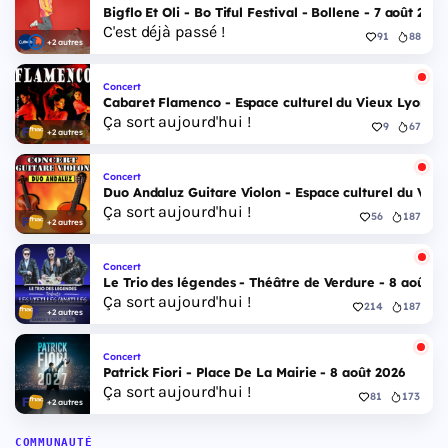
Bigflo Et Oli - Bo Tiful Festival - Bollene - 7 août 2026
C'est déjà passé !
91
88
+2 autres
Concert
Cabaret Flamenco - Espace culturel du Vieux Lyon - 
Ça sort aujourd'hui !
9
67
+2 autres
Concert
Duo Andaluz Guitare Violon - Espace culturel du Vieu
Ça sort aujourd'hui !
56
187
+2 autres
Concert
Le Trio des légendes - Théâtre de Verdure - 8 août 2
Ça sort aujourd'hui !
214
187
+2 autres
Concert
Patrick Fiori - Place De La Mairie - 8 août 2026
Ça sort aujourd'hui !
81
173
+2 autres
COMMUNAUTÉ