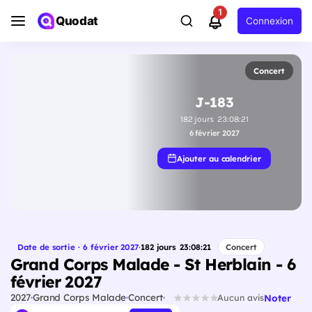
1
Quodat
Connexion
Concert
J-183
182
jours
23
:
08
:
20
6 février 2027
Ajouter au calendrier
Date de sortie · 6 février 2027
·
182
jours
23
:
08
:
20
Concert
Grand Corps Malade - St Herblain - 6
février 2027
2027
Grand Corps Malade
Concert
Noter
Aucun avis