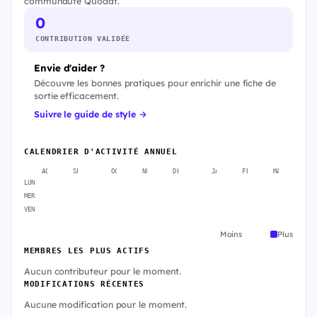
communauté Quodat.
0
CONTRIBUTION VALIDÉE
Envie d'aider ?
Découvre les bonnes pratiques pour enrichir une fiche de
sortie efficacement.
Suivre le guide de style →
CALENDRIER D'ACTIVITÉ ANNUEL
AOÛT
SEPT.
OCT.
NOV.
DÉC.
JANV.
FÉVR.
MARS
A
LUN
MER
VEN
Moins
Plus
MEMBRES LES PLUS ACTIFS
Aucun contributeur pour le moment.
MODIFICATIONS RÉCENTES
Aucune modification pour le moment.