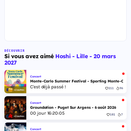
DÉCOUVRIR
Si vous avez aimé
Hoshi - Lille - 20 mars
2027
Concert
Monte-Carlo Summer Festival - Sporting Monte-Carlo S
C'est déjà passé !
211
96
+2 autres
Concert
Groundation - Puget Sur Argens - 6 août 2026
00
jour
16
:
20
:
04
181
7
+2 autres
Concert