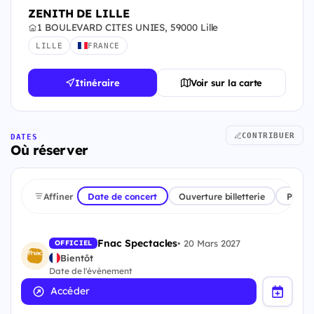
ZENITH DE LILLE
1 BOULEVARD CITES UNIES, 59000 Lille
LILLE
FRANCE
Itinéraire
Voir sur la carte
CONTRIBUER
DATES
Où réserver
Affiner
Date de concert
Ouverture billetterie
Plate
Fnac Spectacles
•
20 Mars 2027
OFFICIEL
Bientôt
Date de l'évènement
Accéder