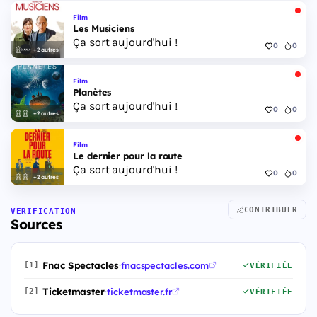
Film
Les Musiciens
Ça sort aujourd'hui !
0
0
+2 autres
Film
Planètes
Ça sort aujourd'hui !
0
0
+2 autres
Film
Le dernier pour la route
Ça sort aujourd'hui !
0
0
+2 autres
CONTRIBUER
VÉRIFICATION
Sources
Fnac Spectacles
·
fnacspectacles.com
[1]
VÉRIFIÉE
Ticketmaster
·
ticketmaster.fr
[2]
VÉRIFIÉE