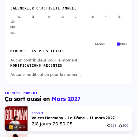
CALENDRIER D'ACTIVITÉ ANNUEL
AOÛT
SEPT.
OCT.
NOV.
DÉC.
JANV.
FÉVR.
MARS
A
LUN
MER
VEN
Moins
Plus
MEMBRES LES PLUS ACTIFS
Aucun contributeur pour le moment.
MODIFICATIONS RÉCENTES
Aucune modification pour le moment.
AU MÊME MOMENT
Ça sort aussi en
Mars 2027
Concert
Voices Harmony - Le Dôme - 11 mars 2027
216
jours
20
:
50
:
04
268
200
+2 autres