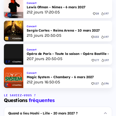
Concert
Lewis Ofman - Nimes - 6 mars 2027
212
jours
17
:
20
:
04
28
197
+2 autres
Concert
Sergio Cortes - Reims Arena - 10 mars 2027
215
jours
20
:
50
:
04
233
197
+2 autres
Concert
Opéra de Paris - Toute la saison - Opéra Bastille - 2 
207
jours
20
:
50
:
04
177
197
+2 autres
Concert
Magic System - Chambery - 6 mars 2027
212
jours
16
:
50
:
04
127
196
+2 autres
LE SAVIEZ-VOUS ?
Questions
fréquentes
Quand a lieu Hoshi - Lille - 20 mars 2027 ?