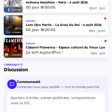
Anthony Hamilton - Paris - 6 août 2026
00
jour
16
:
50
:
04
137
19
+2 autres
Concert
Leto 1Ere Partie - Le Grau Du Roi - 6 août 2026
00
jour
18
:
20
:
04
47
103
+2 autres
Concert
Cabaret Flamenco - Espace culturel du Vieux Lyon - 
Ça sort aujourd'hui !
26
84
+2 autres
COMMUNAUTÉ
Discussion
Communauté
Connectez-vous pour publier — tout le monde peut lire