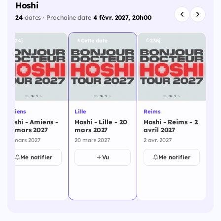
Hoshi
24
dates · Prochaine date
4 févr. 2027, 20h00
224j
Cette date
238j
Amiens
Lille
Reims
Ec
Hoshi - Amiens -
Hoshi - Lille - 20
Hoshi - Reims - 2
Ho
19 mars 2027
mars 2027
avril 2027
Ec
av
19 mars 2027
20 mars 2027
2 avr. 2027
3 a
Me notifier
Vu
Me notifier