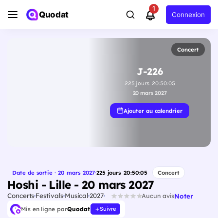
1
Quodat
Connexion
Concert
J-226
225
jours
20
:
50
:
04
20 mars 2027
Ajouter au calendrier
Date de sortie · 20 mars 2027
·
225
jours
20
:
50
:
04
Concert
Hoshi - Lille - 20 mars 2027
Concerts
Festivals
Musical
2027
Noter
Aucun avis
Mis en ligne par
Quodat
Suivre