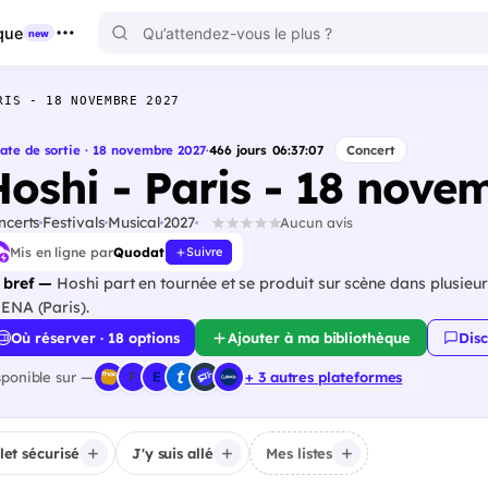
que
new
RIS - 18 NOVEMBRE 2027
ate de sortie · 18 novembre 2027
·
466
jours
06
:
37
:
06
Concert
Hoshi - Paris - 18 nove
ncerts
Festivals
Musical
2027
Aucun avis
Mis en ligne par
Quodat
Suivre
 bref —
Hoshi part en tournée et se produit sur scène dans plusieu
ENA (Paris).
Où réserver · 18 options
Ajouter à ma bibliothèque
Disc
sponible sur —
+ 3 autres plateformes
llet sécurisé
J'y suis allé
Mes listes