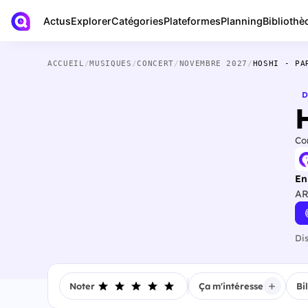
Actus
Bibliothè
Explorer
Catégories
Plateformes
Planning
ACCUEIL
/
MUSIQUES
/
CONCERT
/
NOVEMBRE 2027
/
HOSHI - PA
D
Co
En
AR
Di
Noter
Ça m'intéresse
Bi