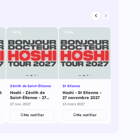
475j
216j
Zénith de Saint-Étienne
St Etienne
6
Hoshi - Zénith de
Hoshi - St Etienne -
Saint-Étienne - 27
27 novembre 2027
novembre 2027
27 nov. 2027
13 mars 2027
Me notifier
Me notifier