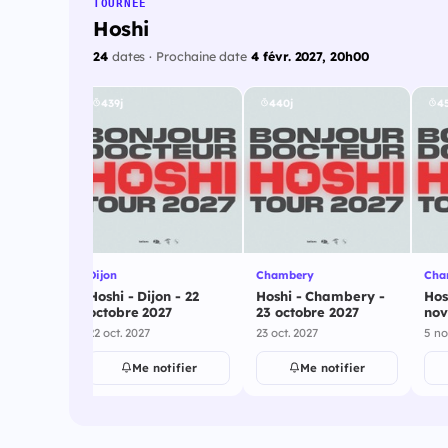
TOURNÉE
Hoshi
24
dates · Prochaine date
4 févr. 2027, 20h00
439j
440j
45
Dijon
Chambery
Char
guenesse
Hoshi - Dijon - 22
Hoshi - Chambery -
Hos
 2027
octobre 2027
23 octobre 2027
nov
22 oct. 2027
23 oct. 2027
5 no
ifier
Me notifier
Me notifier